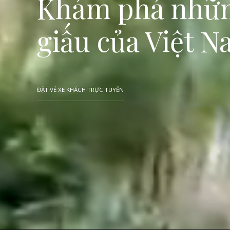
Khám phá nhữn
giấu của Việt 
ĐẶT VÉ XE KHÁCH TRỰC TUYẾN