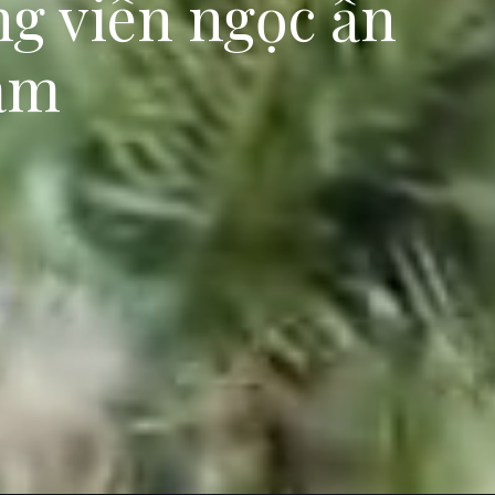
g viên ngọc ẩn
Nam