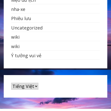
nha-xe
Phiêu lưu
Uncategorized
wiki
wiki
Ý tưởng vui vẻ
Chọn
một
ngôn
ngữ