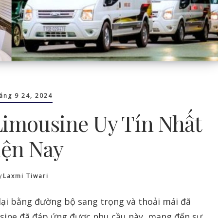
áng 9 24, 2024
imousine Uy Tín Nhất
iện Nay
y
Laxmi Tiwari
lại bằng đường bộ sang trọng và thoải mái đã
ousine đã đáp ứng được nhu cầu này, mang đến sự