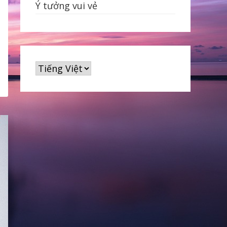
Ý tưởng vui vẻ
Chọn
một
ngôn
ngữ