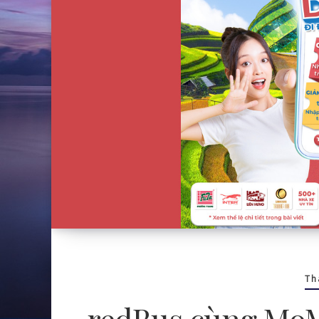
Th
redBus cùng MoM