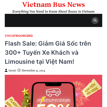
Skip
Vietnam Bus News
to
Everything You Need to Know About Buses in Vietnam
content
UNCATEGORIZED
Flash Sale: Giảm Giá Sốc trên
300+ Tuyến Xe Khách và
Limousine tại Việt Nam!
laxmi
December 9, 2024