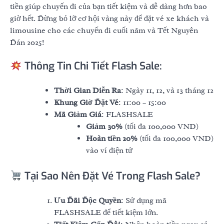
tiền giúp chuyến đi của bạn tiết kiệm và dễ dàng hơn bao
giờ hết. Đừng bỏ lỡ cơ hội vàng này để đặt vé xe khách và
limousine cho các chuyến đi cuối năm và Tết Nguyên
Đán 2025!
Thông Tin Chi Tiết Flash Sale:
Thời Gian Diễn Ra
: Ngày 11, 12, và 13 tháng 12
Khung Giờ Đặt Vé
: 11:00 – 15:00
Mã Giảm Giá
: FLASHSALE
Giảm 30%
(tối đa 100,000 VND)
Hoàn tiền 20%
(tối đa 100,000 VND)
vào ví điện tử
Tại Sao Nên Đặt Vé Trong Flash Sale?
Ưu Đãi Độc Quyền
: Sử dụng mã
FLASHSALE để tiết kiệm lớn.