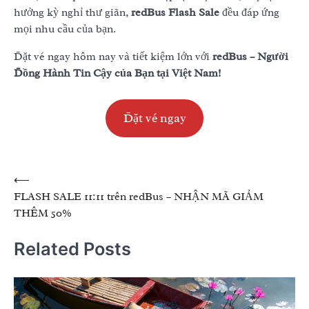
hưởng kỳ nghỉ thư giãn,
redBus Flash Sale
đều đáp ứng
mọi nhu cầu của bạn.
Đặt vé ngay hôm nay và tiết kiệm lớn với
redBus – Người
Đồng Hành Tin Cậy của Bạn tại Việt Nam!
Đặt vé ngay
Post
⟵
FLASH SALE 11:11 trên redBus – NHẬN MÃ GIẢM
navigation
THÊM 50%
Related Posts