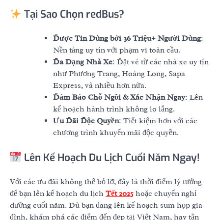
Tại Sao Chọn redBus?
Được Tin Dùng bởi 36 Triệu+ Người Dùng
:
Nền tảng uy tín với phạm vi toàn cầu.
Đa Dạng Nhà Xe
: Đặt vé từ các nhà xe uy tín
như Phương Trang, Hoàng Long, Sapa
Express, và nhiều hơn nữa.
Đảm Bảo Chỗ Ngồi & Xác Nhận Ngay
: Lên
kế hoạch hành trình không lo lắng.
Ưu Đãi Độc Quyền
: Tiết kiệm hơn với các
chương trình khuyến mãi độc quyền.
Lên Kế Hoạch Du Lịch Cuối Năm Ngay!
Với các ưu đãi không thể bỏ lỡ, đây là thời điểm lý tưởng
để bạn lên kế hoạch du lịch
Tết 2025
hoặc chuyến nghỉ
dưỡng cuối năm. Dù bạn đang lên kế hoạch sum họp gia
đình, khám phá các điểm đến đẹp tại Việt Nam, hay tận