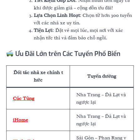
Tiết Kiệm Gấp Đôi
: Nhận hoàn tiền ngay cả
khi được giảm giá – cộng dồn ưu đãi!
Lựa Chọn Linh Hoạt
: Chọn từ hơn 300 tuyến
với các nhà xe uy tín.
Tiện Lợi
: Đặt vé mọi lúc, mọi nơi với xác
nhận tức thì và đảm bảo chỗ ngồi.
Ưu Đãi Lớn trên Các Tuyến Phổ Biến
Đối tác nhà xe chính t
Tuyến đường
hức
Nha Trang – Đà Lạt và
Cúc Tùng
ngược lại
Nha Trang – Đà Lạt và
iHome
ngược lại
Sài Gòn – Phan Rang v