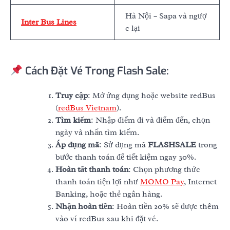
Hà Nội – Sapa và ngượ
Inter Bus Lines
c lại
Cách Đặt Vé Trong Flash Sale:
Truy cập
: Mở ứng dụng hoặc website redBus
(
redBus Vietnam
).
Tìm kiếm
: Nhập điểm đi và điểm đến, chọn
ngày và nhấn tìm kiếm.
Áp dụng mã
: Sử dụng mã
FLASHSALE
trong
bước thanh toán để tiết kiệm ngay 30%.
Hoàn tất thanh toán
: Chọn phương thức
thanh toán tiện lợi như
MOMO Pay
, Internet
Banking, hoặc thẻ ngân hàng.
Nhận hoàn tiền
: Hoàn tiền 20% sẽ được thêm
vào ví redBus sau khi đặt vé.