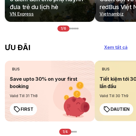
đưa trẻ du lịch hè
redBus Việt
VN Express
Vietnambiz
1/6
ƯU ĐÃI
Xem tất cả
BUS
BUS
Save upto 30% on your first
Tiết kiệm tới 3
booking
lần đầu
Valid Till 31 Th8
Valid Till 30 Th9
FIRST
DAUTIEN
1/4