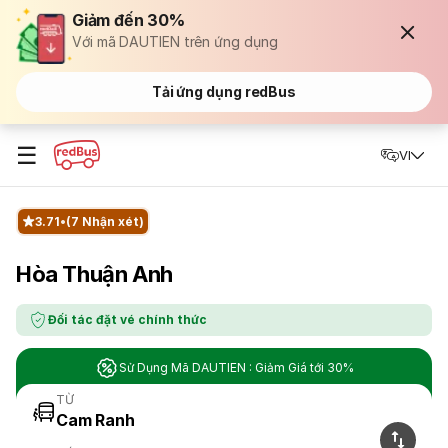
Giảm đến 30%
Với mã DAUTIEN trên ứng dụng
Tải ứng dụng redBus
☰
VI
3.71
(7 Nhận xét)
Hòa Thuận Anh
Đối tác đặt vé chính thức
Sử Dụng Mã DAUTIEN : Giảm Giá tới 30%
TỪ