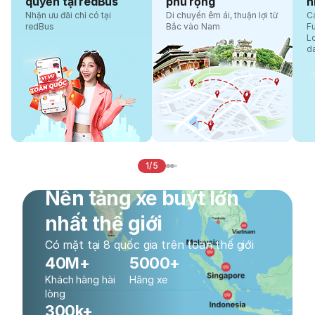
quyền tại redBus
phủ rộng
n
Nhận ưu đãi chỉ có tại
Di chuyển êm ái, thuận lợi từ
Cá
redBus
Bắc vào Nam
F
L
d
1/5
Nền tảng xe buýt lớn
nhất thế giới
Có mặt tại 8 quốc gia trên toàn thế giới
40M+
5000+
Khách hàng hài
Hãng xe
lòng
300k+