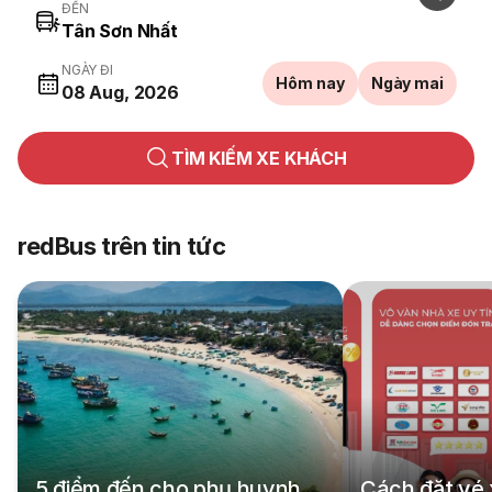
ĐẾN
NGÀY ĐI
Hôm nay
Ngày mai
08 Aug, 2026
TÌM KIẾM XE KHÁCH
redBus trên tin tức
5 điểm đến cho phụ huynh
Cách đặt vé 