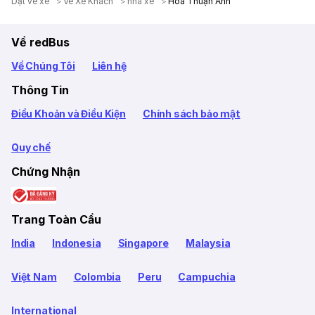
Dặt vé xe
Ve Xe Khach
nha xe
Hòa Thuận Anh
Về redBus
Về Chúng Tôi
Liên hệ
Thông Tin
Điều Khoản và Điều Kiện
Chính sách bảo mật
Quy chế
Chứng Nhận
Trang Toàn Cầu
India
Indonesia
Singapore
Malaysia
Việt Nam
Colombia
Peru
Campuchia
International