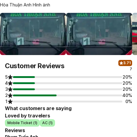
Hòa Thuận Anh Hình ảnh
3.71
Customer Reviews
7
5
20%
4
20%
3
20%
2
40%
1
0%
What customers are saying
Loved by travelers
Mobile Ticket (1)
AC (1)
Reviews
Phạm Tuấn Anh