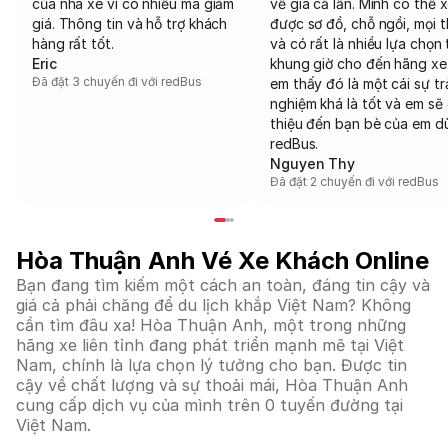
của nhà xe vì có nhiều mã giảm
về giá cả lẫn. Mình có thể 
giá. Thông tin và hỗ trợ khách
được sơ đồ, chỗ ngồi, mọi 
hàng rất tốt.
và có rất là nhiều lựa chọn 
Eric
khung giờ cho đến hãng xe
Đã đặt 3 chuyến đi với redBus
em thấy đó là một cái sự tr
nghiệm khá là tốt và em sẽ 
thiệu đến bạn bè của em d
redBus.
Nguyen Thy
Đã đặt 2 chuyến đi với redBus
Hòa Thuận Anh Vé Xe Khách Online
Bạn đang tìm kiếm một cách an toàn, đáng tin cậy và
giá cả phải chăng để du lịch khắp Việt Nam? Không
cần tìm đâu xa! Hòa Thuận Anh, một trong những
hãng xe liên tỉnh đang phát triển mạnh mẽ tại Việt
Nam, chính là lựa chọn lý tưởng cho bạn. Được tin
cậy về chất lượng và sự thoải mái, Hòa Thuận Anh
cung cấp dịch vụ của mình trên 0 tuyến đường tại
Việt Nam.