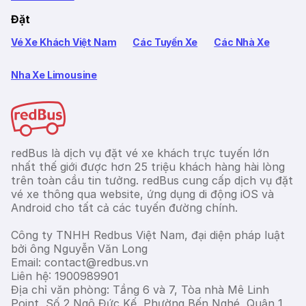
Đặt
Vé Xe Khách Việt Nam
Các Tuyến Xe
Các Nhà Xe
Nha Xe Limousine
redBus là dịch vụ đặt vé xe khách trực tuyến lớn
nhất thế giới được hơn 25 triệu khách hàng hài lòng
trên toàn cầu tin tưởng. redBus cung cấp dịch vụ đặt
vé xe thông qua website, ứng dụng di động iOS và
Android cho tất cả các tuyến đường chính.
Công ty TNHH Redbus Việt Nam, đại diện pháp luật
bởi ông Nguyễn Văn Long
Email: contact@redbus.vn
Liên hệ: 1900989901
Địa chỉ văn phòng: Tầng 6 và 7, Tòa nhà Mê Linh
Point, Số 2 Ngô Đức Kế, Phường Bến Nghé, Quận 1,