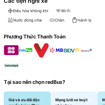
Các tiện nghi xe
Điều hòa không khí
Wi-Fi
Nước đóng chai
Chăn
Hành lý
Phương Thức Thanh Toán
Tại sao nên chọn redBus?
Giá và ưu đãi độc
Mạng lưới xe buýt
M