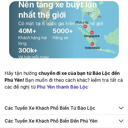
Nền tảng xe buýt lớn
nhất thế giới
Có mặt tại 8 quốc gia trên toàn thế giới
40M+
5000+
Khách hàng hài
Hãng xe
lòng
300k+
Vé bán mỗi ngày
Hãy tận hưởng
chuyến đi xe của bạn từ Bảo Lộc đến
Phú Yên!
Bạn muốn đi theo cách khác? kiểm tra tất cả
các đề nghị từ
Phú Yên thành Bảo Lộc
Các Tuyến Xe Khách Phổ Biến Từ Bảo Lộc
Các Tuyến Xe Khách Phổ Biến Đến Phú Yên