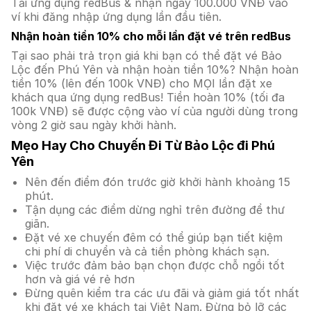
Tải ứng dụng redBus & nhận ngay 100.000 VNĐ vào
ví khi đăng nhập ứng dụng lần đầu tiên.
Nhận hoàn tiền 10% cho mỗi lần đặt vé trên redBus
Tại sao phải trả trọn giá khi bạn có thể đặt vé Bảo
Lộc đến Phú Yên và nhận hoàn tiền 10%? Nhận hoàn
tiền 10% (lên đến 100k VNĐ) cho MỌI lần đặt xe
khách qua ứng dụng redBus! Tiền hoàn 10% (tối đa
100k VNĐ) sẽ được cộng vào ví của người dùng trong
vòng 2 giờ sau ngày khởi hành.
Mẹo Hay Cho Chuyến Đi Từ Bảo Lộc đi Phú
Yên
Nên đến điểm đón trước giờ khởi hành khoảng 15
phút.
Tận dụng các điểm dừng nghỉ trên đường để thư
giãn.
Đặt vé xe chuyến đêm có thể giúp bạn tiết kiệm
chi phí di chuyển và cả tiền phòng khách sạn.
Việc trước đảm bảo bạn chọn được chỗ ngồi tốt
hơn và giá vé rẻ hơn
Đừng quên kiểm tra các ưu đãi và giảm giá tốt nhất
khi đặt vé xe khách tại Việt Nam. Đừng bỏ lỡ các