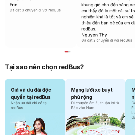
Eric
khung giờ cho đến hãng xe
Đã đặt 3 chuyến đi với redBus
em thấy đó là một cái sự tr
nghiệm khá là tốt và em sẽ 
thiệu đến bạn bè của em d
redBus.
Nguyen Thy
Đã đặt 2 chuyến đi với redBus
Tại sao nên chọn redBus?
Giá và ưu đãi độc
Mạng lưới xe buýt
M
quyền tại redBus
phủ rộng
n
Nhận ưu đãi chỉ có tại
Di chuyển êm ái, thuận lợi từ
Cá
redBus
Bắc vào Nam
F
L
d