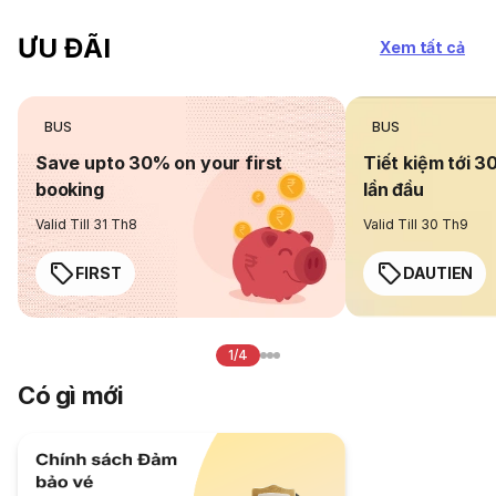
ƯU ĐÃI
Xem tất cả
BUS
BUS
Save upto 30% on your first
Tiết kiệm tới 3
booking
lần đầu
Valid Till 31 Th8
Valid Till 30 Th9
FIRST
DAUTIEN
1/4
Có gì mới