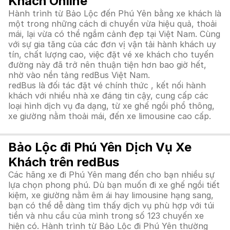
Khách Online
Hành trình từ Bảo Lộc đến Phú Yên bằng xe khách là
một trong những cách di chuyển vừa hiệu quả, thoải
mái, lại vừa có thể ngắm cảnh đẹp tại Việt Nam. Cùng
với sự gia tăng của các đơn vị vận tải hành khách uy
tín, chất lượng cao, việc đặt vé xe khách cho tuyến
đường này đã trở nên thuận tiện hơn bao giờ hết,
nhờ vào nền tảng redBus Việt Nam.
redBus là đối tác đặt vé chính thức , kết nối hành
khách với nhiều nhà xe đáng tin cậy, cung cấp các
loại hình dịch vụ đa dạng, từ xe ghế ngồi phổ thông,
xe giường nằm thoải mái, đến xe limousine cao cấp.
Bảo Lộc đi Phú Yên Dịch Vụ Xe
Khách trên redBus
Các hãng xe đi Phú Yên mang đến cho bạn nhiều sự
lựa chọn phong phú. Dù bạn muốn đi xe ghế ngồi tiết
kiệm, xe giường nằm êm ái hay limousine hạng sang,
bạn có thể dễ dàng tìm thấy dịch vụ phù hợp với túi
tiền và nhu cầu của mình trong số 123 chuyến xe
hiện có. Hành trình từ Bảo Lộc đi Phú Yên thường