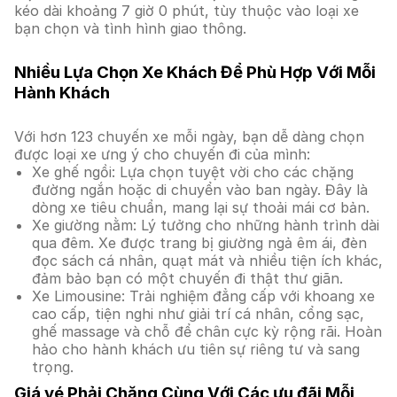
kéo dài khoảng 7 giờ 0 phút, tùy thuộc vào loại xe
bạn chọn và tình hình giao thông.
Nhiều Lựa Chọn Xe Khách Để Phù Hợp Với Mỗi
Hành Khách
Với hơn 123 chuyến xe mỗi ngày, bạn dễ dàng chọn
được loại xe ưng ý cho chuyến đi của mình:
Xe ghế ngồi: Lựa chọn tuyệt vời cho các chặng
đường ngắn hoặc di chuyển vào ban ngày. Đây là
dòng xe tiêu chuẩn, mang lại sự thoải mái cơ bản.
Xe giường nằm: Lý tưởng cho những hành trình dài
qua đêm. Xe được trang bị giường ngả êm ái, đèn
đọc sách cá nhân, quạt mát và nhiều tiện ích khác,
đảm bảo bạn có một chuyến đi thật thư giãn.
Xe Limousine: Trải nghiệm đẳng cấp với khoang xe
cao cấp, tiện nghi như giải trí cá nhân, cổng sạc,
ghế massage và chỗ để chân cực kỳ rộng rãi. Hoàn
hảo cho hành khách ưu tiên sự riêng tư và sang
trọng.
Giá vé Phải Chăng Cùng Với Các ưu đãi Mỗi