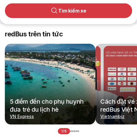
Tìm kiếm xe
redBus trên tin tức
5 điểm đến cho phụ huynh
Cách đặt vé 
đưa trẻ du lịch hè
redBus Việt
VN Express
Vietnambiz
1/6