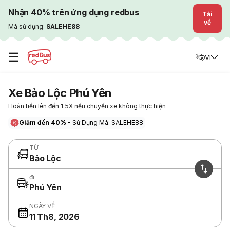
Nhận 40% trên ứng dụng redbus
Tải
về
Mã sử dụng:
SALEHE88
☰
VI
Xe Bảo Lộc Phú Yên
Hoàn tiền lên đến 1.5X nếu chuyến xe không thực hiện
Giảm đến 40%
- Sử Dụng Mã: SALEHE88
TỪ
Bảo Lộc
đi
Phú Yên
NGÀY VỀ
11 Th8, 2026