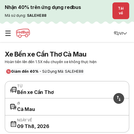
Nhận 40% trên ứng dụng redbus
Tải
về
Mã sử dụng:
SALEHE88
☰
VI
Xe Bến xe Cần Thơ Cà Mau
Hoàn tiền lên đến 1.5X nếu chuyến xe không thực hiện
Giảm đến 40%
- Sử Dụng Mã: SALEHE88
TỪ
Bến xe Cần Thơ
đi
Cà Mau
NGÀY VỀ
09 Th8, 2026