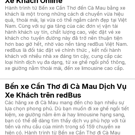
Xe Khách Online
Hành trình từ Bến xe Cần Thơ đến Cà Mau bằng xe
khách là một trong những cách di chuyển vừa hiệu
quả, thoải mái, lại vừa có thể ngắm cảnh đẹp tại Việt
Nam. Cùng với sự gia tăng của các đơn vị vận tải
hành khách uy tín, chất lượng cao, việc đặt vé xe
khách cho tuyến đường này đã trở nên thuận tiện
hơn bao giờ hết, nhờ vào nền tảng redBus Việt Nam.
redBus là đối tác đặt vé chính thức , kết nối hành
khách với nhiều nhà xe đáng tin cậy, cung cấp các
loại hình dịch vụ đa dạng, từ xe ghế ngồi phổ thông,
xe giường nằm thoải mái, đến xe limousine cao cấp.
Bến xe Cần Thơ đi Cà Mau Dịch Vụ
Xe Khách trên redBus
Các hãng xe đi Cà Mau mang đến cho bạn nhiều sự
lựa chọn phong phú. Dù bạn muốn đi xe ghế ngồi tiết
kiệm, xe giường nằm êm ái hay limousine hạng sang,
bạn có thể dễ dàng tìm thấy dịch vụ phù hợp với túi
tiền và nhu cầu của mình trong số 159 chuyến xe
hiện có. Hành trình từ Bến xe Cần Thơ đi Cà Mau