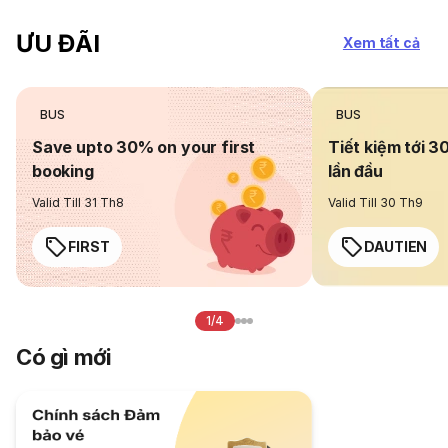
ƯU ĐÃI
Xem tất cả
BUS
BUS
Save upto 30% on your first
Tiết kiệm tới 3
booking
lần đầu
Valid Till 31 Th8
Valid Till 30 Th9
FIRST
DAUTIEN
1/4
Có gì mới