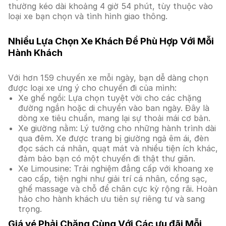
thường kéo dài khoảng 4 giờ 54 phút, tùy thuộc vào
loại xe bạn chọn và tình hình giao thông.
Nhiều Lựa Chọn Xe Khách Để Phù Hợp Với Mỗi
Hành Khách
Với hơn 159 chuyến xe mỗi ngày, bạn dễ dàng chọn
được loại xe ưng ý cho chuyến đi của mình:
Xe ghế ngồi: Lựa chọn tuyệt vời cho các chặng
đường ngắn hoặc di chuyển vào ban ngày. Đây là
dòng xe tiêu chuẩn, mang lại sự thoải mái cơ bản.
Xe giường nằm: Lý tưởng cho những hành trình dài
qua đêm. Xe được trang bị giường ngả êm ái, đèn
đọc sách cá nhân, quạt mát và nhiều tiện ích khác,
đảm bảo bạn có một chuyến đi thật thư giãn.
Xe Limousine: Trải nghiệm đẳng cấp với khoang xe
cao cấp, tiện nghi như giải trí cá nhân, cổng sạc,
ghế massage và chỗ để chân cực kỳ rộng rãi. Hoàn
hảo cho hành khách ưu tiên sự riêng tư và sang
trọng.
Giá vé Phải Chăng Cùng Với Các ưu đãi Mỗi