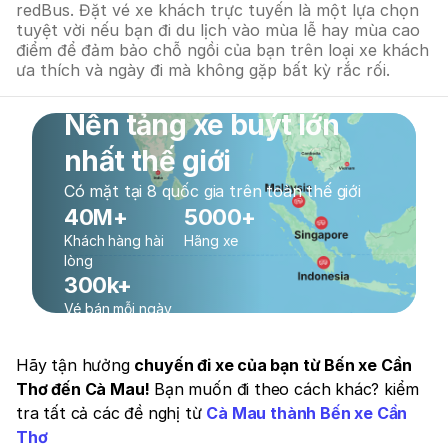
redBus. Đặt vé xe khách trực tuyến là một lựa chọn
tuyệt vời nếu bạn đi du lịch vào mùa lễ hay mùa cao
điểm để đảm bảo chỗ ngồi của bạn trên loại xe khách
ưa thích và ngày đi mà không gặp bất kỳ rắc rối.
Nền tảng xe buýt lớn
nhất thế giới
Có mặt tại 8 quốc gia trên toàn thế giới
40M+
5000+
Khách hàng hài
Hãng xe
lòng
300k+
Vé bán mỗi ngày
Hãy tận hưởng
chuyến đi xe của bạn từ Bến xe Cần
Thơ đến Cà Mau!
Bạn muốn đi theo cách khác? kiểm
tra tất cả các đề nghị từ
Cà Mau thành Bến xe Cần
Thơ