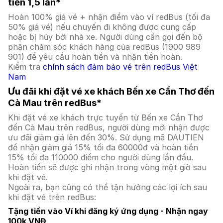
tiền 1,5 lần*
Hoàn 100% giá vé + nhận điểm vào ví redBus (tối đa
50% giá vé) nếu chuyến đi không được cung cấp
hoặc bị hủy bởi nhà xe. Người dùng cần gọi đến bộ
phận chăm sóc khách hàng của redBus (1900 989
901) để yêu cầu hoàn tiền và nhận tiền hoàn.
Kiểm tra
chính sách đảm bảo vé trên redBus Việt
Nam
Ưu đãi khi đặt vé xe khách Bến xe Cần Thơ đến
Cà Mau trên redBus*
Khi đặt vé xe khách trực tuyến từ Bến xe Cần Thơ
đến Cà Mau trên redBus, người dùng mới nhận được
ưu đãi giảm giá lên đến 30%. Sử dụng mã DAUTIEN
để nhận giảm giá 15% tối đa 60000đ và hoàn tiền
15% tối đa 110000 điểm cho người dùng lần đầu.
Hoàn tiền sẽ được ghi nhận trong vòng một giờ sau
khi đặt vé.
Ngoài ra, bạn cũng có thể tận hưởng các lợi ích sau
khi đặt vé trên redBus:
Tặng tiền vào Ví khi đăng ký ứng dụng - Nhận ngay
100k VNĐ