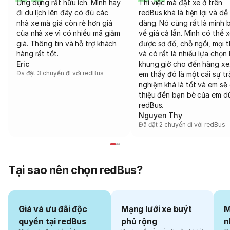
Ứng dụng rất hữu ích. Mình hay
Thì việc mà đặt xe ở trên
đi du lịch lên đây có đủ các
redBus khá là tiện lợi và dễ
nhà xe mà giá còn rẻ hơn giá
dàng. Nó cũng rất là minh 
của nhà xe vì có nhiều mã giảm
về giá cả lẫn. Mình có thể 
giá. Thông tin và hỗ trợ khách
được sơ đồ, chỗ ngồi, mọi 
hàng rất tốt.
và có rất là nhiều lựa chọn 
Eric
khung giờ cho đến hãng xe
Đã đặt 3 chuyến đi với redBus
em thấy đó là một cái sự tr
nghiệm khá là tốt và em sẽ 
thiệu đến bạn bè của em d
redBus.
Nguyen Thy
Đã đặt 2 chuyến đi với redBus
Tại sao nên chọn redBus?
Giá và ưu đãi độc
Mạng lưới xe buýt
M
quyền tại redBus
phủ rộng
n