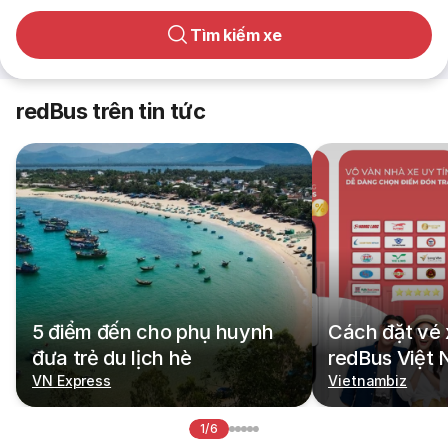
Tìm kiếm xe
redBus trên tin tức
5 điểm đến cho phụ huynh
Cách đặt vé 
đưa trẻ du lịch hè
redBus Việt
VN Express
Vietnambiz
1/6