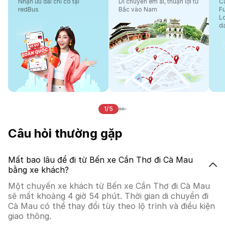
Nhận ưu đãi chỉ có tại
Di chuyển êm ái, thuận lợi từ
Cá
redBus
Bắc vào Nam
F
L
d
1/5
Câu hỏi thường gặp
Mất bao lâu để đi từ Bến xe Cần Thơ đi Cà Mau
bằng xe khách?
Một chuyến xe khách từ Bến xe Cần Thơ đi Cà Mau
sẽ mất khoảng 4 giờ 54 phút. Thời gian di chuyển đi
Cà Mau có thể thay đổi tùy theo lộ trình và điều kiện
giao thông.