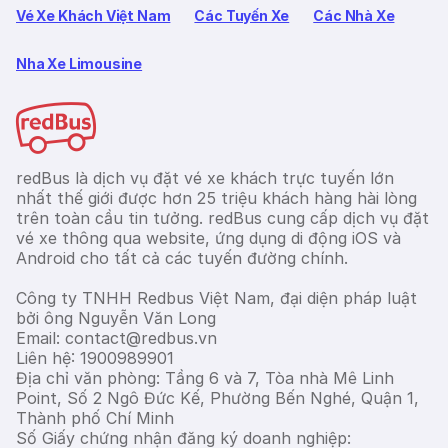
Vé Xe Khách Việt Nam
Các Tuyến Xe
Các Nhà Xe
Nha Xe Limousine
redBus là dịch vụ đặt vé xe khách trực tuyến lớn
nhất thế giới được hơn 25 triệu khách hàng hài lòng
trên toàn cầu tin tưởng. redBus cung cấp dịch vụ đặt
vé xe thông qua website, ứng dụng di động iOS và
Android cho tất cả các tuyến đường chính.
Công ty TNHH Redbus Việt Nam, đại diện pháp luật
bởi ông Nguyễn Văn Long
Email: contact@redbus.vn
Liên hệ: 1900989901
Địa chỉ văn phòng: Tầng 6 và 7, Tòa nhà Mê Linh
Point, Số 2 Ngô Đức Kế, Phường Bến Nghé, Quận 1,
Thành phố Chí Minh
Số Giấy chứng nhận đăng ký doanh nghiệp: