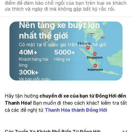
điểm để đảm bảo chỗ ngồi của bạn trên loại xe khách
ưa thích và ngày đi mà không gặp bất kỳ rắc rối.
Nền tảng xe buýt lớn
nhất thế giới
Có mặt tại 8 quốc gia trên toàn thế giới
40M+
5000+
Khách hàng hài
Hãng xe
lòng
300k+
Vé bán mỗi ngày
Hãy tận hưởng
chuyến đi xe của bạn từ Đồng Hới đến
Thanh Hóa!
Bạn muốn đi theo cách khác? kiểm tra tất
cả các đề nghị từ
Thanh Hóa thành Đồng Hới
Các Tuyến Xe Khách Phổ Biến Từ Đồng Hới