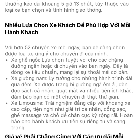
thường kéo dài khoảng 5 giờ 13 phút, tùy thuộc vào
loại xe bạn chọn và tình hình giao thông.
Nhiều Lựa Chọn Xe Khách Để Phù Hợp Với Mỗi
Hành Khách
Với hơn 52 chuyến xe mỗi ngày, bạn dễ dàng chọn
được loại xe ưng ý cho chuyến đi của mình:
Xe ghế ngồi: Lựa chọn tuyệt vời cho các chặng
đường ngắn hoặc di chuyển vào ban ngày. Đây là
dòng xe tiêu chuẩn, mang lại sự thoải mái cơ bản.
Xe giường nằm: Lý tưởng cho những hành trình dài
qua đêm. Xe được trang bị giường ngả êm ái, đèn
đọc sách cá nhân, quạt mát và nhiều tiện ích khác,
đảm bảo bạn có một chuyến đi thật thư giãn.
Xe Limousine: Trải nghiệm đẳng cấp với khoang xe
cao cấp, tiện nghi như giải trí cá nhân, cổng sạc,
ghế massage và chỗ để chân cực kỳ rộng rãi. Hoàn
hảo cho hành khách ưu tiên sự riêng tư và sang
trọng.
Giá vé Phải Chăng Cùng Với Các ưu đãi Mỗi