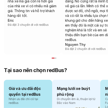
nhà xe mà giá còn rẻ hơn giá
dàng. Nó cũng rất là minh 
của nhà xe vì có nhiều mã giảm
về giá cả lẫn. Mình có thể 
giá. Thông tin và hỗ trợ khách
được sơ đồ, chỗ ngồi, mọi 
hàng rất tốt.
và có rất là nhiều lựa chọn 
Eric
khung giờ cho đến hãng xe
Đã đặt 3 chuyến đi với redBus
em thấy đó là một cái sự tr
nghiệm khá là tốt và em sẽ 
thiệu đến bạn bè của em d
redBus.
Nguyen Thy
Đã đặt 2 chuyến đi với redBus
Tại sao nên chọn redBus?
Giá và ưu đãi độc
Mạng lưới xe buýt
M
quyền tại redBus
phủ rộng
n
Nhận ưu đãi chỉ có tại
Di chuyển êm ái, thuận lợi từ
Cá
redBus
Bắc vào Nam
F
L