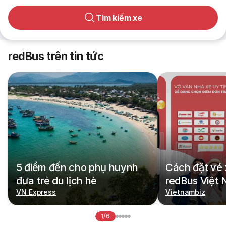
Tìm kiếm xe
redBus trên tin tức
5 điểm đến cho phụ huynh
Cách đặt vé 
đưa trẻ du lịch hè
redBus Việt
VN Express
Vietnambiz
1/6