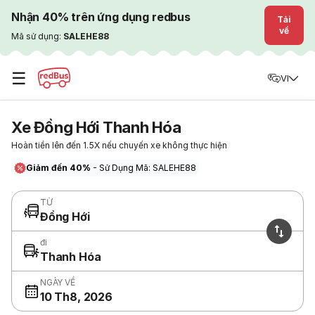
Nhận 40% trên ứng dụng redbus
Tải
về
Mã sử dụng:
SALEHE88
☰
VI
Xe Đồng Hới Thanh Hóa
Hoàn tiền lên đến 1.5X nếu chuyến xe không thực hiện
Giảm đến 40%
- Sử Dụng Mã: SALEHE88
TỪ
Đồng Hới
đi
Thanh Hóa
NGÀY VỀ
10 Th8, 2026