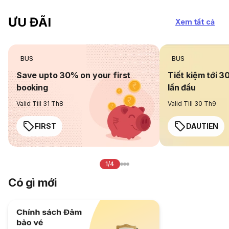
ƯU ĐÃI
Xem tất cả
BUS
BUS
Save upto 30% on your first
Tiết kiệm tới 3
booking
lần đầu
Valid Till 31 Th8
Valid Till 30 Th9
FIRST
DAUTIEN
1/4
Có gì mới