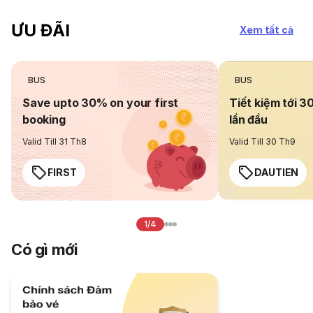
ƯU ĐÃI
Xem tất cả
BUS
BUS
Save upto 30% on your first
Tiết kiệm tới 3
booking
lần đầu
Valid Till 31 Th8
Valid Till 30 Th9
FIRST
DAUTIEN
1/4
Có gì mới