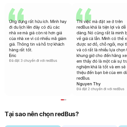
Ứng dụng rất hữu ích. Mình hay
Thì việc mà đặt xe ở trên
đi du lịch lên đây có đủ các
redBus khá là tiện lợi và dễ
nhà xe mà giá còn rẻ hơn giá
dàng. Nó cũng rất là minh 
của nhà xe vì có nhiều mã giảm
về giá cả lẫn. Mình có thể 
giá. Thông tin và hỗ trợ khách
được sơ đồ, chỗ ngồi, mọi 
hàng rất tốt.
và có rất là nhiều lựa chọn 
Eric
khung giờ cho đến hãng xe
Đã đặt 3 chuyến đi với redBus
em thấy đó là một cái sự tr
nghiệm khá là tốt và em sẽ 
thiệu đến bạn bè của em d
redBus.
Nguyen Thy
Đã đặt 2 chuyến đi với redBus
Tại sao nên chọn redBus?