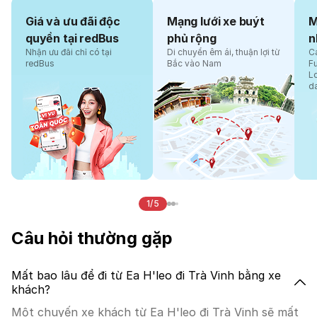
Giá và ưu đãi độc
Mạng lưới xe buýt
M
quyền tại redBus
phủ rộng
n
Nhận ưu đãi chỉ có tại
Di chuyển êm ái, thuận lợi từ
Cá
redBus
Bắc vào Nam
F
L
d
1/5
Câu hỏi thường gặp
Mất bao lâu để đi từ Ea H'leo đi Trà Vinh bằng xe
khách?
Một chuyến xe khách từ Ea H'leo đi Trà Vinh sẽ mất