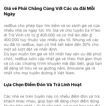
Giá vé Phải Chăng Cùng Với Các ưu đãi Mỗi
Ngày
redBus cho phép bạn tìm kiếm và so sánh giá vé của
nhiều nhà xe ngay tức thì. Giá vé cho tuyến Ea H'leo
đi Trà Vinh chỉ từ ₫ 400.000 và có thể lên đến ₫
400.000 tùy thuộc vào nhiều yếu tố. Nhưng với các
ưu đãi từ redBus, bạn có thể tiết kiệm đến 30% cho
một số lượt đặt vé nhất định.
Dù bạn muốn tìm giá vé tốt nhất hay săn ưu đãi phút
chót, redBus luôn cập nhật giá vé theo thời gian thực
và có các chương trình khuyến mãi đặc biệt, giúp bạn
dễ dàng sở hữu vé xe giường nằm, limousine giá rẻ
nhất cho mọi tuyến đường ở Việt Nam.
Lựa Chọn Điểm Đón Và Trả Linh Hoạt
Các nhà xe trên tuyến này có nhiều điểm đón và trả
khách khác nhau, giúp bạn dễ dàng chọn điểm dừng
thuận tiện nhất - dù là gần nhà, cơ quan hay các địa