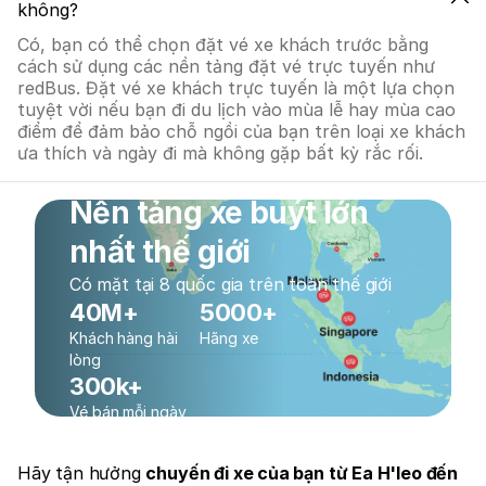
không?
Có, bạn có thể chọn đặt vé xe khách trước bằng
cách sử dụng các nền tảng đặt vé trực tuyến như
redBus. Đặt vé xe khách trực tuyến là một lựa chọn
tuyệt vời nếu bạn đi du lịch vào mùa lễ hay mùa cao
điểm để đảm bảo chỗ ngồi của bạn trên loại xe khách
ưa thích và ngày đi mà không gặp bất kỳ rắc rối.
Nền tảng xe buýt lớn
nhất thế giới
Có mặt tại 8 quốc gia trên toàn thế giới
40M+
5000+
Khách hàng hài
Hãng xe
lòng
300k+
Vé bán mỗi ngày
Hãy tận hưởng
chuyến đi xe của bạn từ Ea H'leo đến