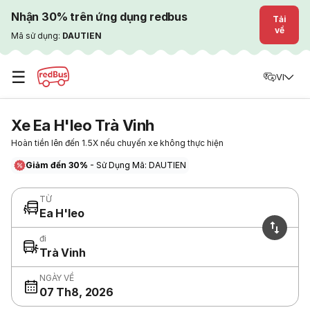
Nhận 30% trên ứng dụng redbus
Tải
về
Mã sử dụng:
DAUTIEN
☰
VI
Xe Ea H'leo Trà Vinh
Hoàn tiền lên đến 1.5X nếu chuyến xe không thực hiện
Giảm đến 30%
- Sử Dụng Mã: DAUTIEN
TỪ
Ea H'leo
đi
Trà Vinh
NGÀY VỀ
07 Th8, 2026