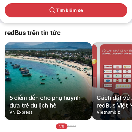
Tìm kiếm xe
redBus trên tin tức
5 điểm đến cho phụ huynh
Cách đặt vé 
đưa trẻ du lịch hè
redBus Việt
VN Express
Vietnambiz
1/6