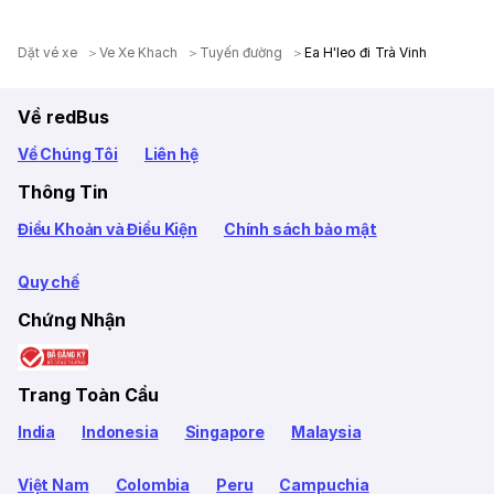
Dặt vé xe
Ve Xe Khach
Tuyến đường
Ea H'leo đi Trà Vinh
Về redBus
Về Chúng Tôi
Liên hệ
Thông Tin
Điều Khoản và Điều Kiện
Chính sách bảo mật
Quy chế
Chứng Nhận
Trang Toàn Cầu
India
Indonesia
Singapore
Malaysia
Việt Nam
Colombia
Peru
Campuchia