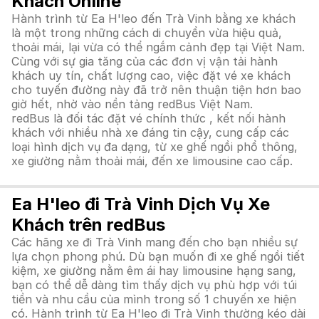
Khách Online
Hành trình từ Ea H'leo đến Trà Vinh bằng xe khách
là một trong những cách di chuyển vừa hiệu quả,
thoải mái, lại vừa có thể ngắm cảnh đẹp tại Việt Nam.
Cùng với sự gia tăng của các đơn vị vận tải hành
khách uy tín, chất lượng cao, việc đặt vé xe khách
cho tuyến đường này đã trở nên thuận tiện hơn bao
giờ hết, nhờ vào nền tảng redBus Việt Nam.
redBus là đối tác đặt vé chính thức , kết nối hành
khách với nhiều nhà xe đáng tin cậy, cung cấp các
loại hình dịch vụ đa dạng, từ xe ghế ngồi phổ thông,
xe giường nằm thoải mái, đến xe limousine cao cấp.
Ea H'leo đi Trà Vinh Dịch Vụ Xe
Khách trên redBus
Các hãng xe đi Trà Vinh mang đến cho bạn nhiều sự
lựa chọn phong phú. Dù bạn muốn đi xe ghế ngồi tiết
kiệm, xe giường nằm êm ái hay limousine hạng sang,
bạn có thể dễ dàng tìm thấy dịch vụ phù hợp với túi
tiền và nhu cầu của mình trong số 1 chuyến xe hiện
có. Hành trình từ Ea H'leo đi Trà Vinh thường kéo dài