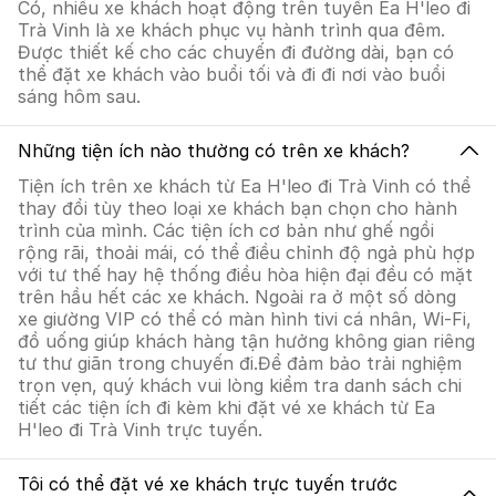
Có, nhiều xe khách hoạt động trên tuyến Ea H'leo đi
Trà Vinh là xe khách phục vụ hành trình qua đêm.
Được thiết kế cho các chuyến đi đường dài, bạn có
thể đặt xe khách vào buổi tối và đi đi nơi vào buổi
sáng hôm sau.
Những tiện ích nào thường có trên xe khách?
Tiện ích trên xe khách từ Ea H'leo đi Trà Vinh có thể
thay đổi tùy theo loại xe khách bạn chọn cho hành
trình của mình. Các tiện ích cơ bản như ghế ngồi
rộng rãi, thoải mái, có thể điều chỉnh độ ngả phù hợp
với tư thế hay hệ thống điều hòa hiện đại đều có mặt
trên hầu hết các xe khách. Ngoài ra ở một số dòng
xe giường VIP có thể có màn hình tivi cá nhân, Wi-Fi,
đồ uống giúp khách hàng tận hưởng không gian riêng
tư thư giãn trong chuyến đi.Để đảm bảo trải nghiệm
trọn vẹn, quý khách vui lòng kiểm tra danh sách chi
tiết các tiện ích đi kèm khi đặt vé xe khách từ Ea
H'leo đi Trà Vinh trực tuyến.
Tôi có thể đặt vé xe khách trực tuyến trước