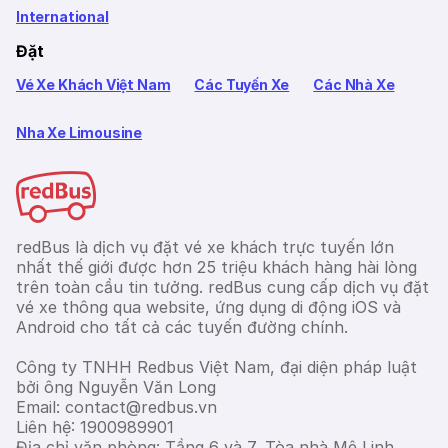
International
Đặt
Vé Xe Khách Việt Nam
Các Tuyến Xe
Các Nhà Xe
Nha Xe Limousine
redBus là dịch vụ đặt vé xe khách trực tuyến lớn
nhất thế giới được hơn 25 triệu khách hàng hài lòng
trên toàn cầu tin tưởng. redBus cung cấp dịch vụ đặt
vé xe thông qua website, ứng dụng di động iOS và
Android cho tất cả các tuyến đường chính.
Công ty TNHH Redbus Việt Nam, đại diện pháp luật
bởi ông Nguyễn Văn Long
Email: contact@redbus.vn
Liên hệ: 1900989901
Địa chỉ văn phòng: Tầng 6 và 7, Tòa nhà Mê Linh