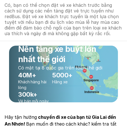
Có, bạn có thể chọn đặt vé xe khách trước bằng
cách sử dụng các nền tảng đặt vé trực tuyến như
redBus. Đặt vé xe khách trực tuyến là một lựa chọn
tuyệt vời nếu bạn đi du lịch vào mùa lễ hay mùa cao
điểm để đảm bảo chỗ ngồi của bạn trên loại xe khách
ưa thích và ngày đi mà không gặp bất kỳ rắc rối.
Nền tảng xe buýt lớn
nhất thế giới
Có mặt tại 8 quốc gia trên toàn thế giới
40M+
5000+
Khách hàng hài
Hãng xe
lòng
300k+
Vé bán mỗi ngày
Hãy tận hưởng
chuyến đi xe của bạn từ Gia Lai đến
An Nhơn!
Bạn muốn đi theo cách khác? kiểm tra tất