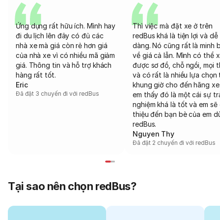
Ứng dụng rất hữu ích. Mình hay
Thì việc mà đặt xe ở trên
đi du lịch lên đây có đủ các
redBus khá là tiện lợi và dễ
nhà xe mà giá còn rẻ hơn giá
dàng. Nó cũng rất là minh 
của nhà xe vì có nhiều mã giảm
về giá cả lẫn. Mình có thể 
giá. Thông tin và hỗ trợ khách
được sơ đồ, chỗ ngồi, mọi 
hàng rất tốt.
và có rất là nhiều lựa chọn 
Eric
khung giờ cho đến hãng xe
Đã đặt 3 chuyến đi với redBus
em thấy đó là một cái sự tr
nghiệm khá là tốt và em sẽ 
thiệu đến bạn bè của em d
redBus.
Nguyen Thy
Đã đặt 2 chuyến đi với redBus
Tại sao nên chọn redBus?