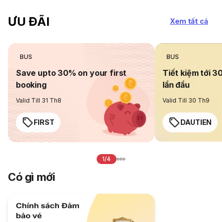
ƯU ĐÃI
Xem tất cả
BUS
BUS
Save upto 30% on your first
Tiết kiệm tới 3
booking
lần đầu
Valid Till 31 Th8
Valid Till 30 Th9
FIRST
DAUTIEN
1/4
Có gì mới