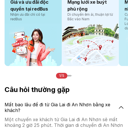
Giá và ưu đãi độc
Mạng lưới xe buýt
M
quyền tại redBus
phủ rộng
n
Nhận ưu đãi chỉ có tại
Di chuyển êm ái, thuận lợi từ
Cá
redBus
Bắc vào Nam
F
L
d
1/5
Câu hỏi thường gặp
Mất bao lâu để đi từ Gia Lai đi An Nhơn bằng xe
khách?
Một chuyến xe khách từ Gia Lai đi An Nhơn sẽ mất
khoảng 2 giờ 25 phút. Thời gian di chuyển đi An Nhơn