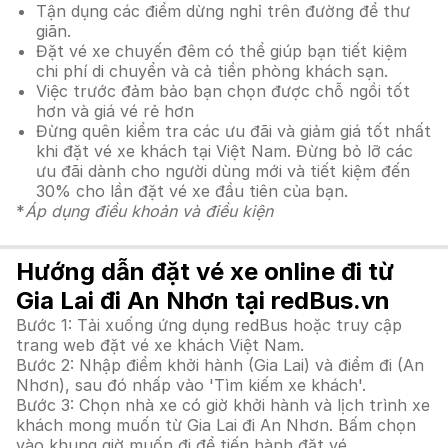
Tận dụng các điểm dừng nghỉ trên đường để thư
giãn.
Đặt vé xe chuyến đêm có thể giúp bạn tiết kiệm
chi phí di chuyển và cả tiền phòng khách sạn.
Việc trước đảm bảo bạn chọn được chỗ ngồi tốt
hơn và giá vé rẻ hơn
Đừng quên kiểm tra các ưu đãi và giảm giá tốt nhất
khi đặt vé xe khách tại Việt Nam. Đừng bỏ lỡ các
ưu đãi dành cho người dùng mới và tiết kiệm đến
30% cho lần đặt vé xe đầu tiên của bạn.
*
Áp dụng điều khoản và điều kiện
Hướng dẫn đặt vé xe online đi từ
Gia Lai đi An Nhơn tại redBus.vn
Bước 1: Tải xuống ứng dụng redBus hoặc truy cập
trang web đặt vé xe khách Việt Nam.
Bước 2: Nhập điểm khởi hành (Gia Lai) và điểm đi (An
Nhơn), sau đó nhấp vào 'Tìm kiếm xe khách'.
Bước 3: Chọn nhà xe có giờ khởi hành và lịch trình xe
khách mong muốn từ Gia Lai đi An Nhơn. Bấm chọn
vào khung giờ muốn đi để tiến hành đặt vé.