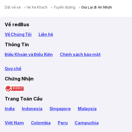
Dặt vé xe
Ve Xe Khach
Tuyến đường
Gia Lai đi An Nhơn
Về redBus
Về Chúng Tôi
Liên hệ
Thông Tin
Điều Khoản và Điều Kiện
Chính sách bảo mật
Quy chế
Chứng Nhận
Trang Toàn Cầu
India
Indonesia
Singapore
Malaysia
Việt Nam
Colombia
Peru
Campuchia