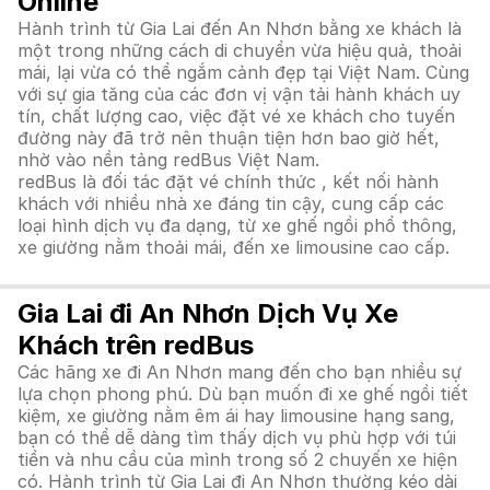
Online
Hành trình từ Gia Lai đến An Nhơn bằng xe khách là
một trong những cách di chuyển vừa hiệu quả, thoải
mái, lại vừa có thể ngắm cảnh đẹp tại Việt Nam. Cùng
với sự gia tăng của các đơn vị vận tải hành khách uy
tín, chất lượng cao, việc đặt vé xe khách cho tuyến
đường này đã trở nên thuận tiện hơn bao giờ hết,
nhờ vào nền tảng redBus Việt Nam.
redBus là đối tác đặt vé chính thức , kết nối hành
khách với nhiều nhà xe đáng tin cậy, cung cấp các
loại hình dịch vụ đa dạng, từ xe ghế ngồi phổ thông,
xe giường nằm thoải mái, đến xe limousine cao cấp.
Gia Lai đi An Nhơn Dịch Vụ Xe
Khách trên redBus
Các hãng xe đi An Nhơn mang đến cho bạn nhiều sự
lựa chọn phong phú. Dù bạn muốn đi xe ghế ngồi tiết
kiệm, xe giường nằm êm ái hay limousine hạng sang,
bạn có thể dễ dàng tìm thấy dịch vụ phù hợp với túi
tiền và nhu cầu của mình trong số 2 chuyến xe hiện
có. Hành trình từ Gia Lai đi An Nhơn thường kéo dài