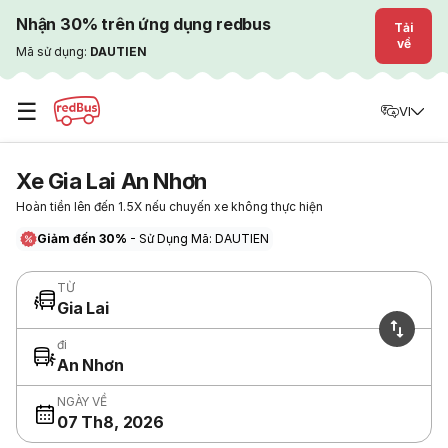
Nhận 30% trên ứng dụng redbus
Tải
về
Mã sử dụng:
DAUTIEN
☰
VI
Xe Gia Lai An Nhơn
Hoàn tiền lên đến 1.5X nếu chuyến xe không thực hiện
Giảm đến 30%
- Sử Dụng Mã: DAUTIEN
TỪ
Gia Lai
đi
An Nhơn
NGÀY VỀ
07 Th8, 2026