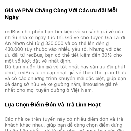
Giá vé Phải Chăng Cùng Với Các ưu đãi Mỗi
Ngày
redBus cho phép bạn tìm kiếm và so sánh giá vé của
nhiều nhà xe ngay tức thì. Giá vé cho tuyến Gia Lai đi
An Nhơn chỉ từ ₫ 330.000 và có thể lên đến ₫
430.000 tùy thuộc vào nhiều yếu tố. Nhưng với các
ưu đãi từ redBus, bạn có thể tiết kiệm đến 30% cho
một số lượt đặt vé nhất định.
Dù bạn muốn tìm giá vé tốt nhất hay săn ưu đãi phút
chót, redBus luôn cập nhật giá vé theo thời gian thực
và có các chương trình khuyến mãi đặc biệt, giúp bạn
dễ dàng sở hữu vé xe giường nằm, limousine giá rẻ
nhất cho mọi tuyến đường ở Việt Nam.
Lựa Chọn Điểm Đón Và Trả Linh Hoạt
Các nhà xe trên tuyến này có nhiều điểm đón và trả
khách khác nhau, giúp bạn dễ dàng chọn điểm dừng
thuận tiện nhất - dù là gần nhà, cơ quan hay các địa