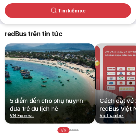
Tìm kiếm xe
redBus trên tin tức
5 điểm đến cho phụ huynh
Cách đặt vé 
đưa trẻ du lịch hè
redBus Việt
VN Express
Vietnambiz
1/6