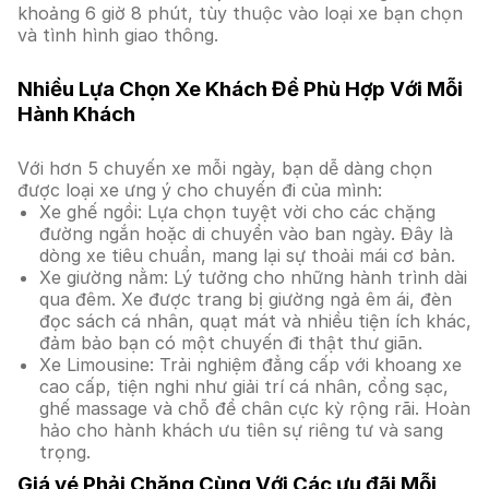
khoảng 6 giờ 8 phút, tùy thuộc vào loại xe bạn chọn
và tình hình giao thông.
Nhiều Lựa Chọn Xe Khách Để Phù Hợp Với Mỗi
Hành Khách
Với hơn 5 chuyến xe mỗi ngày, bạn dễ dàng chọn
được loại xe ưng ý cho chuyến đi của mình:
Xe ghế ngồi: Lựa chọn tuyệt vời cho các chặng
đường ngắn hoặc di chuyển vào ban ngày. Đây là
dòng xe tiêu chuẩn, mang lại sự thoải mái cơ bản.
Xe giường nằm: Lý tưởng cho những hành trình dài
qua đêm. Xe được trang bị giường ngả êm ái, đèn
đọc sách cá nhân, quạt mát và nhiều tiện ích khác,
đảm bảo bạn có một chuyến đi thật thư giãn.
Xe Limousine: Trải nghiệm đẳng cấp với khoang xe
cao cấp, tiện nghi như giải trí cá nhân, cổng sạc,
ghế massage và chỗ để chân cực kỳ rộng rãi. Hoàn
hảo cho hành khách ưu tiên sự riêng tư và sang
trọng.
Giá vé Phải Chăng Cùng Với Các ưu đãi Mỗi