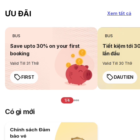
ƯU ĐÃI
Xem tất cả
BUS
BUS
Save upto 30% on your first
Tiết kiệm tới 3
booking
lần đầu
Valid Till 31 Th8
Valid Till 30 Th9
FIRST
DAUTIEN
1/4
Có gì mới