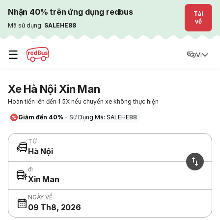
Nhận 40% trên ứng dụng redbus
Tải
về
Mã sử dụng:
SALEHE88
☰
VI
Xe Hà Nội Xin Man
Hoàn tiền lên đến 1.5X nếu chuyến xe không thực hiện
Giảm đến 40%
- Sử Dụng Mã: SALEHE88
TỪ
Hà Nội
đi
Xin Man
NGÀY VỀ
09 Th8, 2026