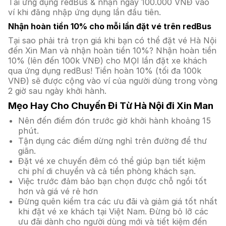
Tải ứng dụng redBus & nhận ngay 100.000 VNĐ vào
ví khi đăng nhập ứng dụng lần đầu tiên.
Nhận hoàn tiền 10% cho mỗi lần đặt vé trên redBus
Tại sao phải trả trọn giá khi bạn có thể đặt vé Hà Nội
đến Xin Man và nhận hoàn tiền 10%? Nhận hoàn tiền
10% (lên đến 100k VNĐ) cho MỌI lần đặt xe khách
qua ứng dụng redBus! Tiền hoàn 10% (tối đa 100k
VNĐ) sẽ được cộng vào ví của người dùng trong vòng
2 giờ sau ngày khởi hành.
Mẹo Hay Cho Chuyến Đi Từ Hà Nội đi Xin Man
Nên đến điểm đón trước giờ khởi hành khoảng 15
phút.
Tận dụng các điểm dừng nghỉ trên đường để thư
giãn.
Đặt vé xe chuyến đêm có thể giúp bạn tiết kiệm
chi phí di chuyển và cả tiền phòng khách sạn.
Việc trước đảm bảo bạn chọn được chỗ ngồi tốt
hơn và giá vé rẻ hơn
Đừng quên kiểm tra các ưu đãi và giảm giá tốt nhất
khi đặt vé xe khách tại Việt Nam. Đừng bỏ lỡ các
ưu đãi dành cho người dùng mới và tiết kiệm đến