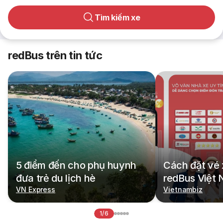
Tìm kiếm xe
redBus trên tin tức
5 điểm đến cho phụ huynh
Cách đặt vé 
đưa trẻ du lịch hè
redBus Việt
VN Express
Vietnambiz
1/6