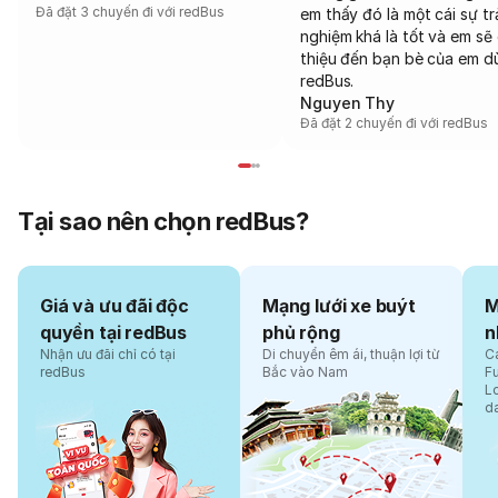
Đã đặt 3 chuyến đi với redBus
em thấy đó là một cái sự tr
nghiệm khá là tốt và em sẽ 
thiệu đến bạn bè của em d
redBus.
Nguyen Thy
Đã đặt 2 chuyến đi với redBus
Tại sao nên chọn redBus?
Giá và ưu đãi độc
Mạng lưới xe buýt
M
quyền tại redBus
phủ rộng
n
Nhận ưu đãi chỉ có tại
Di chuyển êm ái, thuận lợi từ
Cá
redBus
Bắc vào Nam
F
L
d