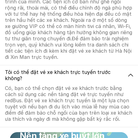
trình của mình. Các tiện ích cơ bản như ghế ngồi
rộng rãi, thoải mái, có thể điều chỉnh độ ngả phù hợp
với tư thế hay hệ thống điều hòa hiện đại đều có mặt
trên hầu hết các xe khách. Ngoài ra ở một số dòng
xe giường VIP có thể có màn hình tivi cá nhân, Wi-Fi,
đồ uống giúp khách hàng tận hưởng không gian riêng
tư thư giãn trong chuyến đi.Để đảm bảo trải nghiệm
trọn vẹn, quý khách vui lòng kiểm tra danh sách chi
tiết các tiện ích đi kèm khi đặt vé xe khách từ Hà Nội
đi Xin Man trực tuyến.
Tôi có thể đặt vé xe khách trực tuyến trước
không?
Có, bạn có thể chọn đặt vé xe khách trước bằng
cách sử dụng các nền tảng đặt vé trực tuyến như
redBus. Đặt vé xe khách trực tuyến là một lựa chọn
tuyệt vời nếu bạn đi du lịch vào mùa lễ hay mùa cao
điểm để đảm bảo chỗ ngồi của bạn trên loại xe khách
ưa thích và ngày đi mà không gặp bất kỳ rắc rối.
Nền tảng xe buýt lớn