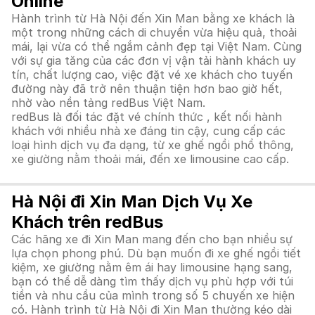
Online
Hành trình từ Hà Nội đến Xin Man bằng xe khách là
một trong những cách di chuyển vừa hiệu quả, thoải
mái, lại vừa có thể ngắm cảnh đẹp tại Việt Nam. Cùng
với sự gia tăng của các đơn vị vận tải hành khách uy
tín, chất lượng cao, việc đặt vé xe khách cho tuyến
đường này đã trở nên thuận tiện hơn bao giờ hết,
nhờ vào nền tảng redBus Việt Nam.
redBus là đối tác đặt vé chính thức , kết nối hành
khách với nhiều nhà xe đáng tin cậy, cung cấp các
loại hình dịch vụ đa dạng, từ xe ghế ngồi phổ thông,
xe giường nằm thoải mái, đến xe limousine cao cấp.
Hà Nội đi Xin Man Dịch Vụ Xe
Khách trên redBus
Các hãng xe đi Xin Man mang đến cho bạn nhiều sự
lựa chọn phong phú. Dù bạn muốn đi xe ghế ngồi tiết
kiệm, xe giường nằm êm ái hay limousine hạng sang,
bạn có thể dễ dàng tìm thấy dịch vụ phù hợp với túi
tiền và nhu cầu của mình trong số 5 chuyến xe hiện
có. Hành trình từ Hà Nội đi Xin Man thường kéo dài