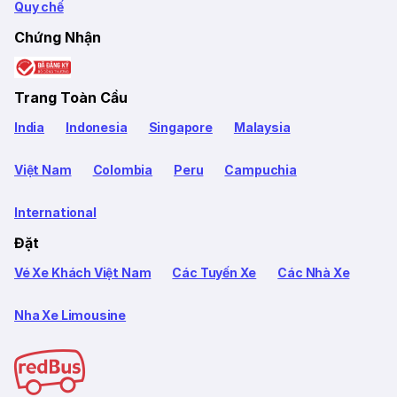
Quy chế
Chứng Nhận
Trang Toàn Cầu
India
Indonesia
Singapore
Malaysia
Việt Nam
Colombia
Peru
Campuchia
International
Đặt
Vé Xe Khách Việt Nam
Các Tuyến Xe
Các Nhà Xe
Nha Xe Limousine