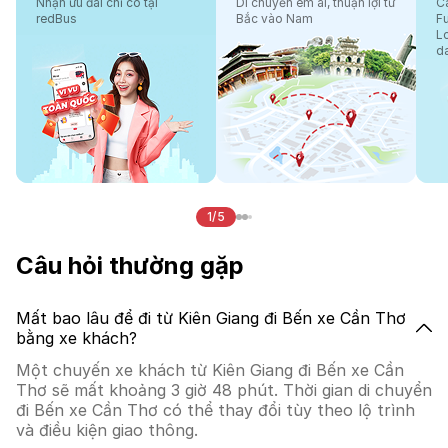
Nhận ưu đãi chỉ có tại
Di chuyển êm ái, thuận lợi từ
Cá
redBus
Bắc vào Nam
F
L
d
1/5
Câu hỏi thường gặp
Mất bao lâu để đi từ Kiên Giang đi Bến xe Cần Thơ
bằng xe khách?
Một chuyến xe khách từ Kiên Giang đi Bến xe Cần
Thơ sẽ mất khoảng 3 giờ 48 phút. Thời gian di chuyển
đi Bến xe Cần Thơ có thể thay đổi tùy theo lộ trình
và điều kiện giao thông.