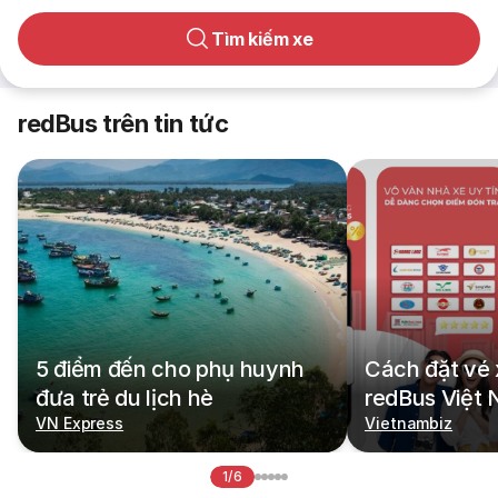
Tìm kiếm xe
redBus trên tin tức
5 điểm đến cho phụ huynh
Cách đặt vé 
đưa trẻ du lịch hè
redBus Việt
VN Express
Vietnambiz
1/6