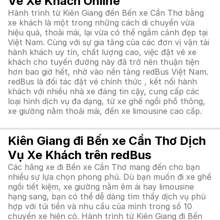
Vé Xe Khách Online
Hành trình từ Kiên Giang đến Bến xe Cần Thơ bằng
xe khách là một trong những cách di chuyển vừa
hiệu quả, thoải mái, lại vừa có thể ngắm cảnh đẹp tại
Việt Nam. Cùng với sự gia tăng của các đơn vị vận tải
hành khách uy tín, chất lượng cao, việc đặt vé xe
khách cho tuyến đường này đã trở nên thuận tiện
hơn bao giờ hết, nhờ vào nền tảng redBus Việt Nam.
redBus là đối tác đặt vé chính thức , kết nối hành
khách với nhiều nhà xe đáng tin cậy, cung cấp các
loại hình dịch vụ đa dạng, từ xe ghế ngồi phổ thông,
xe giường nằm thoải mái, đến xe limousine cao cấp.
Kiên Giang đi Bến xe Cần Thơ Dịch
Vụ Xe Khách trên redBus
Các hãng xe đi Bến xe Cần Thơ mang đến cho bạn
nhiều sự lựa chọn phong phú. Dù bạn muốn đi xe ghế
ngồi tiết kiệm, xe giường nằm êm ái hay limousine
hạng sang, bạn có thể dễ dàng tìm thấy dịch vụ phù
hợp với túi tiền và nhu cầu của mình trong số 10
chuyến xe hiện có. Hành trình từ Kiên Giang đi Bến