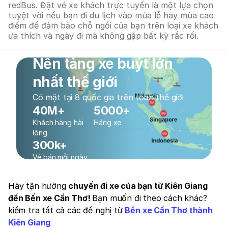
redBus. Đặt vé xe khách trực tuyến là một lựa chọn
tuyệt vời nếu bạn đi du lịch vào mùa lễ hay mùa cao
điểm để đảm bảo chỗ ngồi của bạn trên loại xe khách
ưa thích và ngày đi mà không gặp bất kỳ rắc rối.
Nền tảng xe buýt lớn
nhất thế giới
Có mặt tại 8 quốc gia trên toàn thế giới
40M+
5000+
Khách hàng hài
Hãng xe
lòng
300k+
Vé bán mỗi ngày
Hãy tận hưởng
chuyến đi xe của bạn từ Kiên Giang
đến Bến xe Cần Thơ!
Bạn muốn đi theo cách khác?
kiểm tra tất cả các đề nghị từ
Bến xe Cần Thơ thành
Kiên Giang