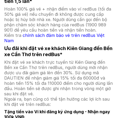
tiền 1,5 lần*
Hoàn 100% giá vé + nhận điểm vào ví redBus (tối đa
50% giá vé) nếu chuyến đi không được cung cấp
hoặc bị hủy bởi nhà xe. Người dùng cần gọi đến bộ
phận chăm sóc khách hàng của redBus (1900 989
901) để yêu cầu hoàn tiền và nhận tiền hoàn.
Kiểm tra
chính sách đảm bảo vé trên redBus Việt
Nam
Ưu đãi khi đặt vé xe khách Kiên Giang đến Bến
xe Cần Thơ trên redBus*
Khi đặt vé xe khách trực tuyến từ Kiên Giang đến
Bến xe Cần Thơ trên redBus, người dùng mới nhận
được ưu đãi giảm giá lên đến 30%. Sử dụng mã
DAUTIEN để nhận giảm giá 15% tối đa 60000đ và
hoàn tiền 15% tối đa 110000 điểm cho người dùng lần
đầu. Hoàn tiền sẽ được ghi nhận trong vòng một giờ
sau khi đặt vé.
Ngoài ra, bạn cũng có thể tận hưởng các lợi ích sau
khi đặt vé trên redBus:
Tặng tiền vào Ví khi đăng ký ứng dụng - Nhận ngay
100k VNĐ