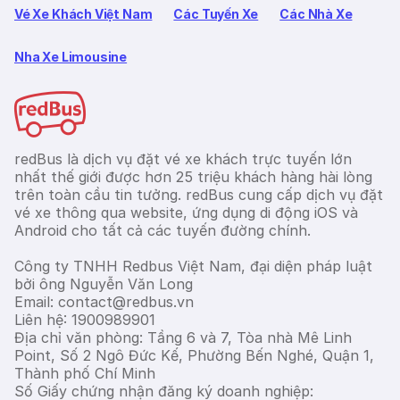
Vé Xe Khách Việt Nam
Các Tuyến Xe
Các Nhà Xe
Nha Xe Limousine
redBus là dịch vụ đặt vé xe khách trực tuyến lớn
nhất thế giới được hơn 25 triệu khách hàng hài lòng
trên toàn cầu tin tưởng. redBus cung cấp dịch vụ đặt
vé xe thông qua website, ứng dụng di động iOS và
Android cho tất cả các tuyến đường chính.
Công ty TNHH Redbus Việt Nam, đại diện pháp luật
bởi ông Nguyễn Văn Long
Email: contact@redbus.vn
Liên hệ: 1900989901
Địa chỉ văn phòng: Tầng 6 và 7, Tòa nhà Mê Linh
Point, Số 2 Ngô Đức Kế, Phường Bến Nghé, Quận 1,
Thành phố Chí Minh
Số Giấy chứng nhận đăng ký doanh nghiệp: