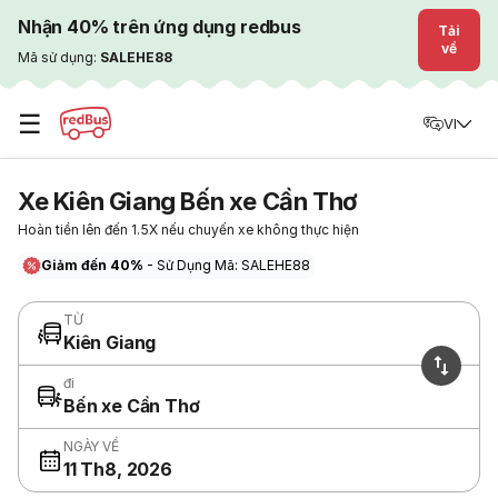
Nhận 40% trên ứng dụng redbus
Tải
về
Mã sử dụng:
SALEHE88
☰
VI
Xe Kiên Giang Bến xe Cần Thơ
Hoàn tiền lên đến 1.5X nếu chuyến xe không thực hiện
Giảm đến 40%
- Sử Dụng Mã: SALEHE88
TỪ
Kiên Giang
đi
Bến xe Cần Thơ
NGÀY VỀ
11 Th8, 2026