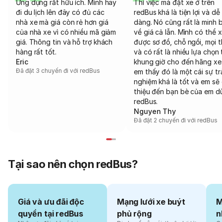
Ứng dụng rất hữu ích. Mình hay
Thì việc mà đặt xe ở trên
đi du lịch lên đây có đủ các
redBus khá là tiện lợi và dễ
nhà xe mà giá còn rẻ hơn giá
dàng. Nó cũng rất là minh 
của nhà xe vì có nhiều mã giảm
về giá cả lẫn. Mình có thể 
giá. Thông tin và hỗ trợ khách
được sơ đồ, chỗ ngồi, mọi 
hàng rất tốt.
và có rất là nhiều lựa chọn 
Eric
khung giờ cho đến hãng xe
Đã đặt 3 chuyến đi với redBus
em thấy đó là một cái sự tr
nghiệm khá là tốt và em sẽ 
thiệu đến bạn bè của em d
redBus.
Nguyen Thy
Đã đặt 2 chuyến đi với redBus
Tại sao nên chọn redBus?
Giá và ưu đãi độc
Mạng lưới xe buýt
M
quyền tại redBus
phủ rộng
n