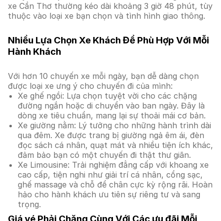
xe Cần Thơ thường kéo dài khoảng 3 giờ 48 phút, tùy
thuộc vào loại xe bạn chọn và tình hình giao thông.
Nhiều Lựa Chọn Xe Khách Để Phù Hợp Với Mỗi
Hành Khách
Với hơn 10 chuyến xe mỗi ngày, bạn dễ dàng chọn
được loại xe ưng ý cho chuyến đi của mình:
Xe ghế ngồi: Lựa chọn tuyệt vời cho các chặng
đường ngắn hoặc di chuyển vào ban ngày. Đây là
dòng xe tiêu chuẩn, mang lại sự thoải mái cơ bản.
Xe giường nằm: Lý tưởng cho những hành trình dài
qua đêm. Xe được trang bị giường ngả êm ái, đèn
đọc sách cá nhân, quạt mát và nhiều tiện ích khác,
đảm bảo bạn có một chuyến đi thật thư giãn.
Xe Limousine: Trải nghiệm đẳng cấp với khoang xe
cao cấp, tiện nghi như giải trí cá nhân, cổng sạc,
ghế massage và chỗ để chân cực kỳ rộng rãi. Hoàn
hảo cho hành khách ưu tiên sự riêng tư và sang
trọng.
Giá vé Phải Chăng Cùng Với Các ưu đãi Mỗi