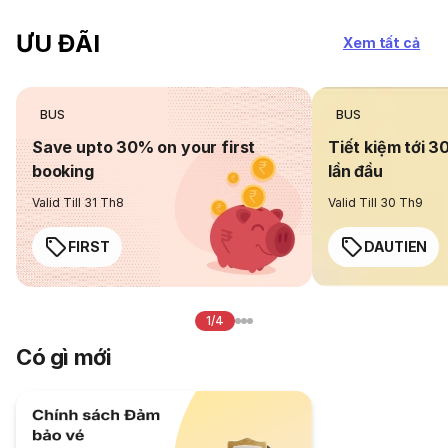
ƯU ĐÃI
Xem tất cả
BUS
BUS
Save upto 30% on your first
Tiết kiệm tới 3
booking
lần đầu
Valid Till 31 Th8
Valid Till 30 Th9
FIRST
DAUTIEN
1/4
Có gì mới