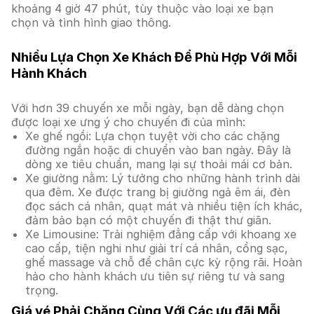
khoảng 4 giờ 47 phút, tùy thuộc vào loại xe bạn
chọn và tình hình giao thông.
Nhiều Lựa Chọn Xe Khách Để Phù Hợp Với Mỗi
Hành Khách
Với hơn 39 chuyến xe mỗi ngày, bạn dễ dàng chọn
được loại xe ưng ý cho chuyến đi của mình:
Xe ghế ngồi: Lựa chọn tuyệt vời cho các chặng
đường ngắn hoặc di chuyển vào ban ngày. Đây là
dòng xe tiêu chuẩn, mang lại sự thoải mái cơ bản.
Xe giường nằm: Lý tưởng cho những hành trình dài
qua đêm. Xe được trang bị giường ngả êm ái, đèn
đọc sách cá nhân, quạt mát và nhiều tiện ích khác,
đảm bảo bạn có một chuyến đi thật thư giãn.
Xe Limousine: Trải nghiệm đẳng cấp với khoang xe
cao cấp, tiện nghi như giải trí cá nhân, cổng sạc,
ghế massage và chỗ để chân cực kỳ rộng rãi. Hoàn
hảo cho hành khách ưu tiên sự riêng tư và sang
trọng.
Giá vé Phải Chăng Cùng Với Các ưu đãi Mỗi