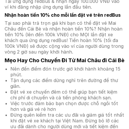
Tải ứng dụng redBus & nhận ngay 100.000 VNĐ vào
ví khi đăng nhập ứng dụng lần đầu tiên.
Nhận hoàn tiền 10% cho mỗi lần đặt vé trên redBus
Tại sao phải trả trọn giá khi bạn có thể đặt vé Mai
Châu đến Cái Bè và nhận hoàn tiền 10%? Nhận hoàn
tiền 10% (lên đến 100k VNĐ) cho MỌI lần đặt xe
khách qua ứng dụng redBus! Tiền hoàn 10% (tối đa
100k VNĐ) sẽ được cộng vào ví của người dùng trong
vòng 2 giờ sau ngày khởi hành.
Mẹo Hay Cho Chuyến Đi Từ Mai Châu đi Cái Bè
Nên đến điểm đón trước giờ khởi hành khoảng 15
phút.
Tận dụng các điểm dừng nghỉ trên đường để thư
giãn.
Đặt vé xe chuyến đêm có thể giúp bạn tiết kiệm
chi phí di chuyển và cả tiền phòng khách sạn.
Việc trước đảm bảo bạn chọn được chỗ ngồi tốt
hơn và giá vé rẻ hơn
Đừng quên kiểm tra các ưu đãi và giảm giá tốt nhất
khi đặt vé xe khách tại Việt Nam. Đừng bỏ lỡ các
ưu đãi dành cho người dùng mới và tiết kiệm đến