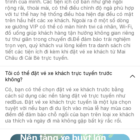
trình của mình. Các tiện ích cơ bản như ghế ngồi
rộng rãi, thoải mái, có thể điều chỉnh độ ngả phù hợp
với tư thế hay hệ thống điều hòa hiện đại đều có mặt
trên hầu hết các xe khách. Ngoài ra ở một số dòng
xe giường VIP có thể có màn hình tivi cá nhân, Wi-Fi,
đồ uống giúp khách hàng tận hưởng không gian riêng
tư thư giãn trong chuyến đi.Để đảm bảo trải nghiệm
trọn vẹn, quý khách vui lòng kiểm tra danh sách chi
tiết các tiện ích đi kèm khi đặt vé xe khách từ Mai
Châu đi Cái Bè trực tuyến.
Tôi có thể đặt vé xe khách trực tuyến trước
không?
Có, bạn có thể chọn đặt vé xe khách trước bằng
cách sử dụng các nền tảng đặt vé trực tuyến như
redBus. Đặt vé xe khách trực tuyến là một lựa chọn
tuyệt vời nếu bạn đi du lịch vào mùa lễ hay mùa cao
điểm để đảm bảo chỗ ngồi của bạn trên loại xe khách
ưa thích và ngày đi mà không gặp bất kỳ rắc rối.
Nền tảng xe buýt lớn