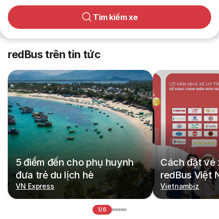
Tìm kiếm xe
redBus trên tin tức
5 điểm đến cho phụ huynh
Cách đặt vé 
đưa trẻ du lịch hè
redBus Việt
VN Express
Vietnambiz
1/6