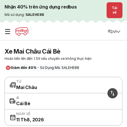
Nhận 40% trên ứng dụng redbus
Tải
về
Mã sử dụng:
SALEHE88
☰
VI
Xe Mai Châu Cái Bè
Hoàn tiền lên đến 1.5X nếu chuyến xe không thực hiện
Giảm đến 40%
- Sử Dụng Mã: SALEHE88
TỪ
Mai Châu
đi
Cái Bè
NGÀY VỀ
11 Th8, 2026