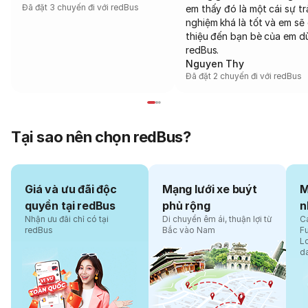
Đã đặt 3 chuyến đi với redBus
em thấy đó là một cái sự tr
nghiệm khá là tốt và em sẽ 
thiệu đến bạn bè của em d
redBus.
Nguyen Thy
Đã đặt 2 chuyến đi với redBus
Tại sao nên chọn redBus?
Giá và ưu đãi độc
Mạng lưới xe buýt
M
quyền tại redBus
phủ rộng
n
Nhận ưu đãi chỉ có tại
Di chuyển êm ái, thuận lợi từ
Cá
redBus
Bắc vào Nam
F
L
d