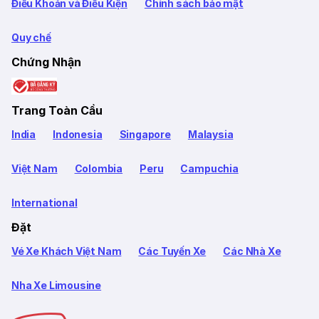
Điều Khoản và Điều Kiện
Chính sách bảo mật
Quy chế
Chứng Nhận
Trang Toàn Cầu
India
Indonesia
Singapore
Malaysia
Việt Nam
Colombia
Peru
Campuchia
International
Đặt
Vé Xe Khách Việt Nam
Các Tuyến Xe
Các Nhà Xe
Nha Xe Limousine