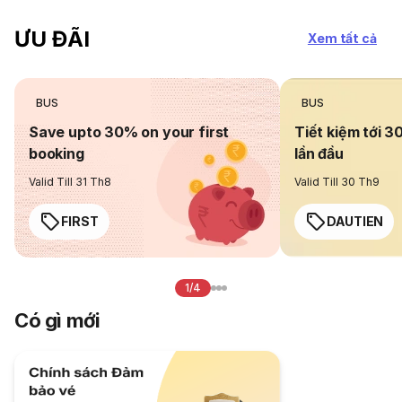
ƯU ĐÃI
Xem tất cả
BUS
BUS
Save upto 30% on your first
Tiết kiệm tới 3
booking
lần đầu
Valid Till 31 Th8
Valid Till 30 Th9
FIRST
DAUTIEN
1/4
Có gì mới