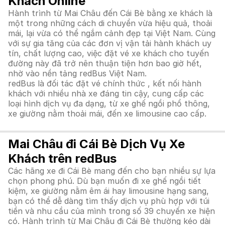
Khách Online
Hành trình từ Mai Châu đến Cái Bè bằng xe khách là
một trong những cách di chuyển vừa hiệu quả, thoải
mái, lại vừa có thể ngắm cảnh đẹp tại Việt Nam. Cùng
với sự gia tăng của các đơn vị vận tải hành khách uy
tín, chất lượng cao, việc đặt vé xe khách cho tuyến
đường này đã trở nên thuận tiện hơn bao giờ hết,
nhờ vào nền tảng redBus Việt Nam.
redBus là đối tác đặt vé chính thức , kết nối hành
khách với nhiều nhà xe đáng tin cậy, cung cấp các
loại hình dịch vụ đa dạng, từ xe ghế ngồi phổ thông,
xe giường nằm thoải mái, đến xe limousine cao cấp.
Mai Châu đi Cái Bè Dịch Vụ Xe
Khách trên redBus
Các hãng xe đi Cái Bè mang đến cho bạn nhiều sự lựa
chọn phong phú. Dù bạn muốn đi xe ghế ngồi tiết
kiệm, xe giường nằm êm ái hay limousine hạng sang,
bạn có thể dễ dàng tìm thấy dịch vụ phù hợp với túi
tiền và nhu cầu của mình trong số 39 chuyến xe hiện
có. Hành trình từ Mai Châu đi Cái Bè thường kéo dài