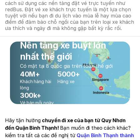
cách sử dụng các nền tảng đặt vé trực tuyến như
redBus. Đặt vé xe khách trực tuyến là một lựa chọn
tuyệt vời nếu bạn đi du lịch vào mùa lễ hay mùa cao
điểm để đảm bảo chỗ ngồi của bạn trên loại xe khách
ưa thích và ngày đi mà không gặp bất kỳ rắc rối.
Nền tảng xe buýt lớn
nhất thế giới
Có mặt tại 8 quốc gia trên toàn thế giới
40M+
5000+
Khách hàng hài
Hãng xe
lòng
300k+
Vé bán mỗi ngày
Hãy tận hưởng
chuyến đi xe của bạn từ Quy Nhơn
đến Quận Bình Thạnh!
Bạn muốn đi theo cách khác?
kiểm tra tất cả các đề nghị từ
Quận Bình Thạnh thành