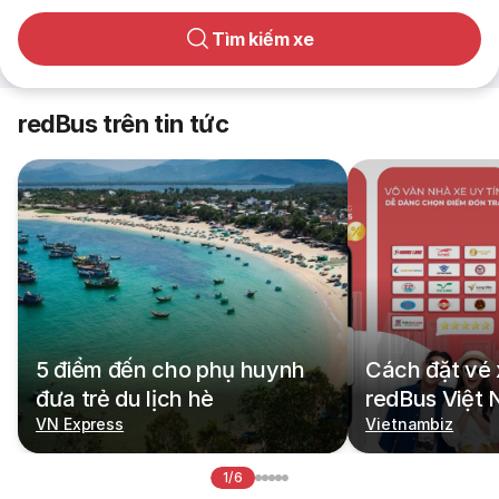
Tìm kiếm xe
redBus trên tin tức
5 điểm đến cho phụ huynh
Cách đặt vé 
đưa trẻ du lịch hè
redBus Việt
VN Express
Vietnambiz
1/6