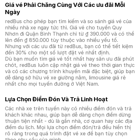
Giá vé Phải Chăng Cùng Với Các ưu đãi Mỗi
Ngày
redBus cho phép bạn tìm kiếm và so sánh giá vé của
nhiều nhà xe ngay tức thì. Giá vé cho tuyến Quy
Nhơn đi Quận Bình Thạnh chỉ từ ₫ 390.000 và có thể
lên đến ₫ 850.000 tùy thuộc vào nhiều yếu tố.
Nhưng với các ưu đãi từ redBus, bạn có thể tiết kiệm
đến 30% cho một số lượt đặt vé nhất định.
Dù bạn muốn tìm giá vé tốt nhất hay săn ưu đãi phút
chót, redBus luôn cập nhật giá vé theo thời gian thực
và có các chương trình khuyến mãi đặc biệt, giúp bạn
dễ dàng sở hữu vé xe giường nằm, limousine giá rẻ
nhất cho mọi tuyến đường ở Việt Nam.
Lựa Chọn Điểm Đón Và Trả Linh Hoạt
Các nhà xe trên tuyến này có nhiều điểm đón và trả
khách khác nhau, giúp bạn dễ dàng chọn điểm dừng
thuận tiện nhất - dù là gần nhà, cơ quan hay các địa
điểm du lịch. Mọi lựa chọn điểm đón/trả đều hiển thị
rõ ràng trong quá trình đặt vé xe để bạn tùy chọn
theo nhu cầu của mình.