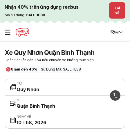
Nhận 40% trên ứng dụng redbus
Tải
về
Mã sử dụng:
SALEHE88
☰
VI
Xe Quy Nhơn Quận Bình Thạnh
Hoàn tiền lên đến 1.5X nếu chuyến xe không thực hiện
Giảm đến 40%
- Sử Dụng Mã: SALEHE88
TỪ
Quy Nhơn
đi
Quận Bình Thạnh
NGÀY VỀ
10 Th8, 2026