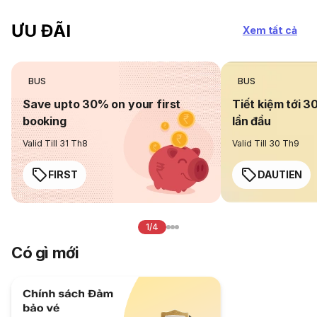
ƯU ĐÃI
Xem tất cả
BUS
BUS
Save upto 30% on your first
Tiết kiệm tới 3
booking
lần đầu
Valid Till 31 Th8
Valid Till 30 Th9
FIRST
DAUTIEN
1/4
Có gì mới