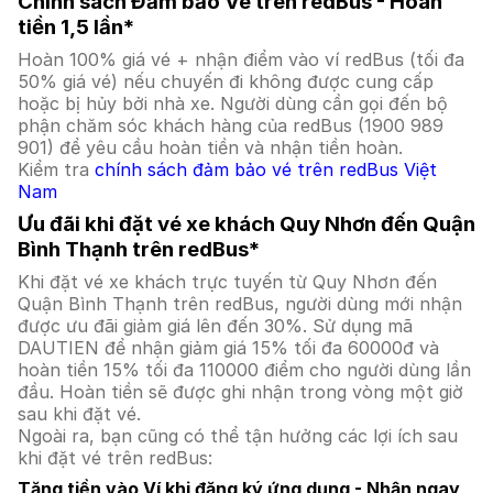
Chính sách Đảm bảo Vé trên redBus - Hoàn
tiền 1,5 lần*
Hoàn 100% giá vé + nhận điểm vào ví redBus (tối đa
50% giá vé) nếu chuyến đi không được cung cấp
hoặc bị hủy bởi nhà xe. Người dùng cần gọi đến bộ
phận chăm sóc khách hàng của redBus (1900 989
901) để yêu cầu hoàn tiền và nhận tiền hoàn.
Kiểm tra
chính sách đảm bảo vé trên redBus Việt
Nam
Ưu đãi khi đặt vé xe khách Quy Nhơn đến Quận
Bình Thạnh trên redBus*
Khi đặt vé xe khách trực tuyến từ Quy Nhơn đến
Quận Bình Thạnh trên redBus, người dùng mới nhận
được ưu đãi giảm giá lên đến 30%. Sử dụng mã
DAUTIEN để nhận giảm giá 15% tối đa 60000đ và
hoàn tiền 15% tối đa 110000 điểm cho người dùng lần
đầu. Hoàn tiền sẽ được ghi nhận trong vòng một giờ
sau khi đặt vé.
Ngoài ra, bạn cũng có thể tận hưởng các lợi ích sau
khi đặt vé trên redBus:
Tặng tiền vào Ví khi đăng ký ứng dụng - Nhận ngay