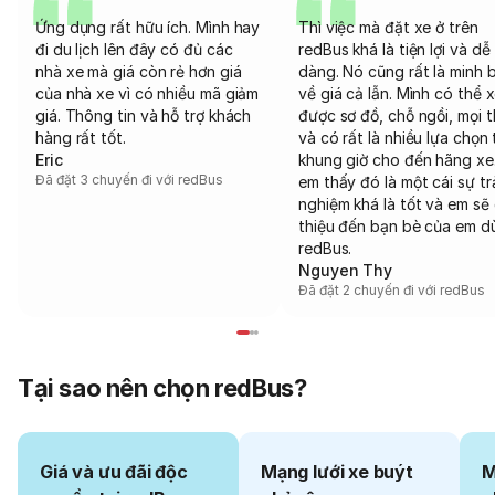
Ứng dụng rất hữu ích. Mình hay
Thì việc mà đặt xe ở trên
đi du lịch lên đây có đủ các
redBus khá là tiện lợi và dễ
nhà xe mà giá còn rẻ hơn giá
dàng. Nó cũng rất là minh 
của nhà xe vì có nhiều mã giảm
về giá cả lẫn. Mình có thể 
giá. Thông tin và hỗ trợ khách
được sơ đồ, chỗ ngồi, mọi 
hàng rất tốt.
và có rất là nhiều lựa chọn 
Eric
khung giờ cho đến hãng xe
Đã đặt 3 chuyến đi với redBus
em thấy đó là một cái sự tr
nghiệm khá là tốt và em sẽ 
thiệu đến bạn bè của em d
redBus.
Nguyen Thy
Đã đặt 2 chuyến đi với redBus
Tại sao nên chọn redBus?
Giá và ưu đãi độc
Mạng lưới xe buýt
M