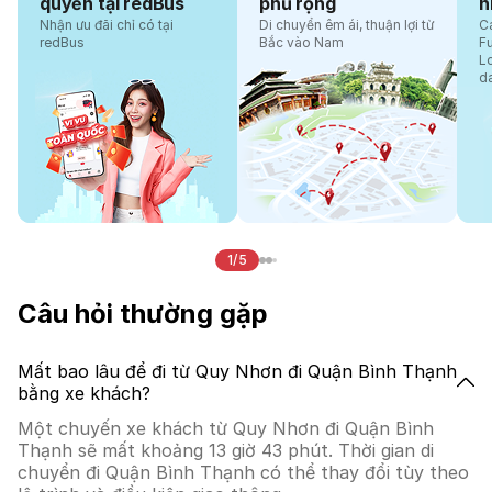
quyền tại redBus
phủ rộng
n
Nhận ưu đãi chỉ có tại
Di chuyển êm ái, thuận lợi từ
Cá
redBus
Bắc vào Nam
F
L
d
1/5
Câu hỏi thường gặp
Mất bao lâu để đi từ Quy Nhơn đi Quận Bình Thạnh
bằng xe khách?
Một chuyến xe khách từ Quy Nhơn đi Quận Bình
Thạnh sẽ mất khoảng 13 giờ 43 phút. Thời gian di
chuyển đi Quận Bình Thạnh có thể thay đổi tùy theo