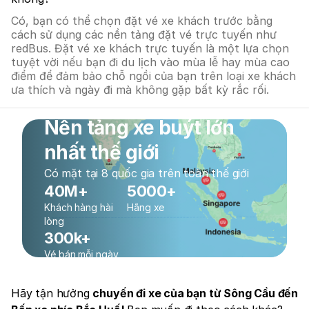
Có, bạn có thể chọn đặt vé xe khách trước bằng
cách sử dụng các nền tảng đặt vé trực tuyến như
redBus. Đặt vé xe khách trực tuyến là một lựa chọn
tuyệt vời nếu bạn đi du lịch vào mùa lễ hay mùa cao
điểm để đảm bảo chỗ ngồi của bạn trên loại xe khách
ưa thích và ngày đi mà không gặp bất kỳ rắc rối.
Nền tảng xe buýt lớn
nhất thế giới
Có mặt tại 8 quốc gia trên toàn thế giới
40M+
5000+
Khách hàng hài
Hãng xe
lòng
300k+
Vé bán mỗi ngày
Hãy tận hưởng
chuyến đi xe của bạn từ Sông Cầu đến