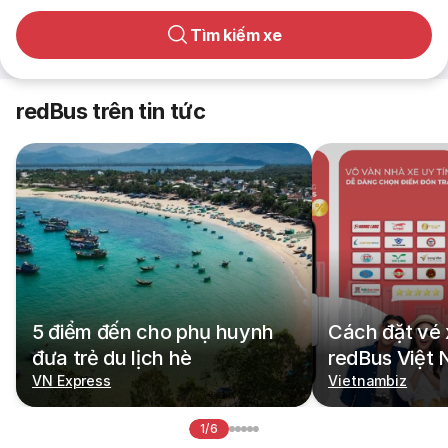
Tìm kiếm xe
redBus trên tin tức
5 điểm đến cho phụ huynh
Cách đặt vé 
đưa trẻ du lịch hè
redBus Việt
VN Express
Vietnambiz
1/6