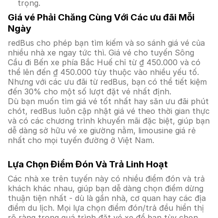
trọng.
Giá vé Phải Chăng Cùng Với Các ưu đãi Mỗi
Ngày
redBus cho phép bạn tìm kiếm và so sánh giá vé của
nhiều nhà xe ngay tức thì. Giá vé cho tuyến Sông
Cầu đi Bến xe phía Bắc Huế chỉ từ ₫ 450.000 và có
thể lên đến ₫ 450.000 tùy thuộc vào nhiều yếu tố.
Nhưng với các ưu đãi từ redBus, bạn có thể tiết kiệm
đến 30% cho một số lượt đặt vé nhất định.
Dù bạn muốn tìm giá vé tốt nhất hay săn ưu đãi phút
chót, redBus luôn cập nhật giá vé theo thời gian thực
và có các chương trình khuyến mãi đặc biệt, giúp bạn
dễ dàng sở hữu vé xe giường nằm, limousine giá rẻ
nhất cho mọi tuyến đường ở Việt Nam.
Lựa Chọn Điểm Đón Và Trả Linh Hoạt
Các nhà xe trên tuyến này có nhiều điểm đón và trả
khách khác nhau, giúp bạn dễ dàng chọn điểm dừng
thuận tiện nhất - dù là gần nhà, cơ quan hay các địa
điểm du lịch. Mọi lựa chọn điểm đón/trả đều hiển thị
rõ ràng trong quá trình đặt vé xe để bạn tùy chọn