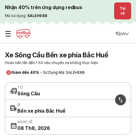
Nhận 40% trên ứng dụng redbus
Tải
về
Mã sử dụng:
SALEHE88
☰
VI
Xe Sông Cầu Bến xe phía Bắc Huế
Hoàn tiền lên đến 1.5X nếu chuyến xe không thực hiện
Giảm đến 40%
- Sử Dụng Mã: SALEHE88
TỪ
Sông Cầu
đi
Bến xe phía Bắc Huế
NGÀY VỀ
08 Th8, 2026