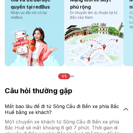
quyền tại redBus
phủ rộng
n
Nhận ưu đãi chỉ có tại
Di chuyển êm ái, thuận lợi từ
Cá
redBus
Bắc vào Nam
F
L
d
1/5
Câu hỏi thường gặp
Mất bao lâu để đi từ Sông Cầu đi Bến xe phía Bắc
Huế bằng xe khách?
Một chuyến xe khách từ Sông Cầu đi Bến xe phía
Bắc Huế sẽ mất khoảng 8 giờ 7 phút. Thời gian di