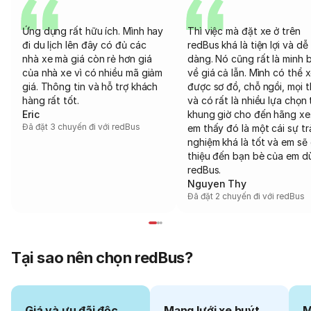
Ứng dụng rất hữu ích. Mình hay
Thì việc mà đặt xe ở trên
đi du lịch lên đây có đủ các
redBus khá là tiện lợi và dễ
nhà xe mà giá còn rẻ hơn giá
dàng. Nó cũng rất là minh 
của nhà xe vì có nhiều mã giảm
về giá cả lẫn. Mình có thể 
giá. Thông tin và hỗ trợ khách
được sơ đồ, chỗ ngồi, mọi 
hàng rất tốt.
và có rất là nhiều lựa chọn 
Eric
khung giờ cho đến hãng xe
Đã đặt 3 chuyến đi với redBus
em thấy đó là một cái sự tr
nghiệm khá là tốt và em sẽ 
thiệu đến bạn bè của em d
redBus.
Nguyen Thy
Đã đặt 2 chuyến đi với redBus
Tại sao nên chọn redBus?
Giá và ưu đãi độc
Mạng lưới xe buýt
M