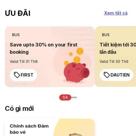
ƯU ĐÃI
Xem tất cả
BUS
BUS
Save upto 30% on your first
Tiết kiệm tới 3
booking
lần đầu
Valid Till 31 Th8
Valid Till 30 Th9
FIRST
DAUTIEN
1/4
Có gì mới