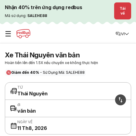
Nhận 40% trên ứng dụng redbus
Tải
về
Mã sử dụng:
SALEHE88
☰
VI
Xe Thái Nguyên văn bản
Hoàn tiền lên đến 1.5X nếu chuyến xe không thực hiện
Giảm đến 40%
- Sử Dụng Mã: SALEHE88
TỪ
Thái Nguyên
đi
văn bản
NGÀY VỀ
11 Th8, 2026