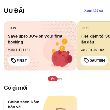
ƯU ĐÃI
Xem tất cả
BUS
BUS
Save upto 30% on your first
Tiết kiệm tới 3
booking
lần đầu
Valid Till 31 Th8
Valid Till 30 Th9
FIRST
DAUTIEN
1/4
Có gì mới