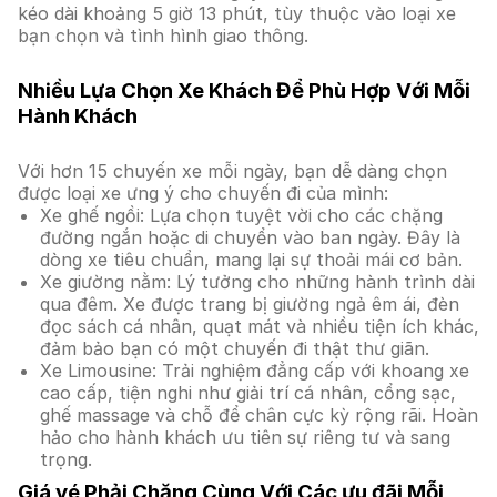
kéo dài khoảng 5 giờ 13 phút, tùy thuộc vào loại xe
bạn chọn và tình hình giao thông.
Nhiều Lựa Chọn Xe Khách Để Phù Hợp Với Mỗi
Hành Khách
Với hơn 15 chuyến xe mỗi ngày, bạn dễ dàng chọn
được loại xe ưng ý cho chuyến đi của mình:
Xe ghế ngồi: Lựa chọn tuyệt vời cho các chặng
đường ngắn hoặc di chuyển vào ban ngày. Đây là
dòng xe tiêu chuẩn, mang lại sự thoải mái cơ bản.
Xe giường nằm: Lý tưởng cho những hành trình dài
qua đêm. Xe được trang bị giường ngả êm ái, đèn
đọc sách cá nhân, quạt mát và nhiều tiện ích khác,
đảm bảo bạn có một chuyến đi thật thư giãn.
Xe Limousine: Trải nghiệm đẳng cấp với khoang xe
cao cấp, tiện nghi như giải trí cá nhân, cổng sạc,
ghế massage và chỗ để chân cực kỳ rộng rãi. Hoàn
hảo cho hành khách ưu tiên sự riêng tư và sang
trọng.
Giá vé Phải Chăng Cùng Với Các ưu đãi Mỗi