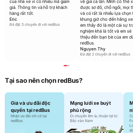
của nhà xe vì có nhiều mã giảm
về giá cả lẫn. Mình có thể 
giá. Thông tin và hỗ trợ khách
được sơ đồ, chỗ ngồi, mọi 
hàng rất tốt.
và có rất là nhiều lựa chọn 
Eric
khung giờ cho đến hãng xe
Đã đặt 3 chuyến đi với redBus
em thấy đó là một cái sự tr
nghiệm khá là tốt và em sẽ 
thiệu đến bạn bè của em d
redBus.
Nguyen Thy
Đã đặt 2 chuyến đi với redBus
Tại sao nên chọn redBus?
Giá và ưu đãi độc
Mạng lưới xe buýt
M
quyền tại redBus
phủ rộng
n
Nhận ưu đãi chỉ có tại
Di chuyển êm ái, thuận lợi từ
Cá
redBus
Bắc vào Nam
F
L
d