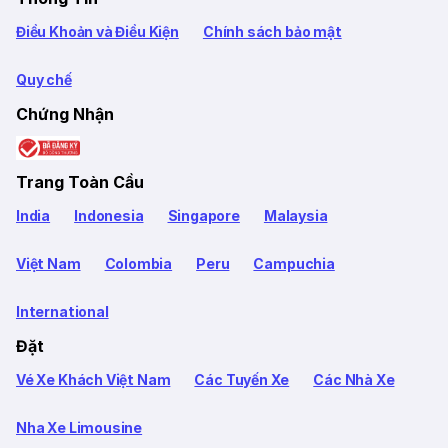
Điều Khoản và Điều Kiện
Chính sách bảo mật
Quy chế
Chứng Nhận
Trang Toàn Cầu
India
Indonesia
Singapore
Malaysia
Việt Nam
Colombia
Peru
Campuchia
International
Đặt
Vé Xe Khách Việt Nam
Các Tuyến Xe
Các Nhà Xe
Nha Xe Limousine