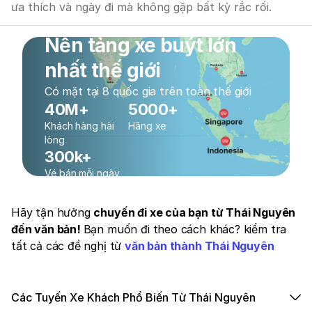
ưa thích và ngày đi mà không gặp bất kỳ rắc rối.
Nền tảng xe buýt lớn
nhất thế giới
Có mặt tại 8 quốc gia trên toàn thế giới
40M+
5000+
Khách hàng hài
Hãng xe
lòng
300k+
Vé bán mỗi ngày
Hãy tận hưởng
chuyến đi xe của bạn từ Thái Nguyên
đến văn bản!
Bạn muốn đi theo cách khác? kiểm tra
tất cả các đề nghị từ
văn bản thành Thái Nguyên
Các Tuyến Xe Khách Phổ Biến Từ Thái Nguyên