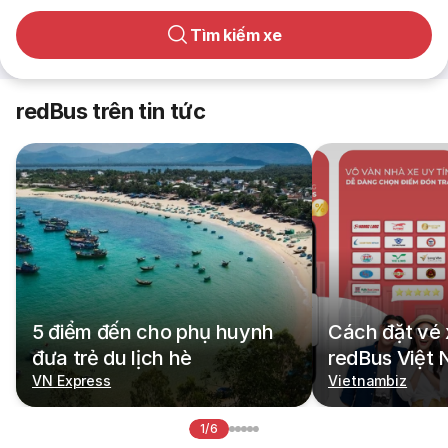
Tìm kiếm xe
redBus trên tin tức
5 điểm đến cho phụ huynh
Cách đặt vé 
đưa trẻ du lịch hè
redBus Việt
VN Express
Vietnambiz
1/6