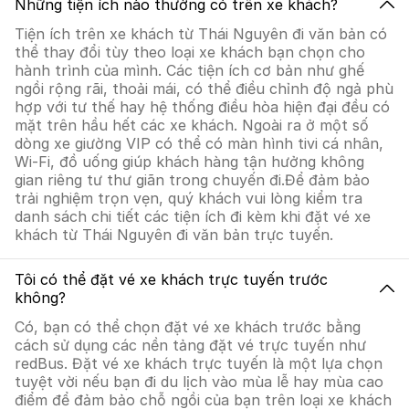
Những tiện ích nào thường có trên xe khách?
Tiện ích trên xe khách từ Thái Nguyên đi văn bản có
thể thay đổi tùy theo loại xe khách bạn chọn cho
hành trình của mình. Các tiện ích cơ bản như ghế
ngồi rộng rãi, thoải mái, có thể điều chỉnh độ ngả phù
hợp với tư thế hay hệ thống điều hòa hiện đại đều có
mặt trên hầu hết các xe khách. Ngoài ra ở một số
dòng xe giường VIP có thể có màn hình tivi cá nhân,
Wi-Fi, đồ uống giúp khách hàng tận hưởng không
gian riêng tư thư giãn trong chuyến đi.Để đảm bảo
trải nghiệm trọn vẹn, quý khách vui lòng kiểm tra
danh sách chi tiết các tiện ích đi kèm khi đặt vé xe
khách từ Thái Nguyên đi văn bản trực tuyến.
Tôi có thể đặt vé xe khách trực tuyến trước
không?
Có, bạn có thể chọn đặt vé xe khách trước bằng
cách sử dụng các nền tảng đặt vé trực tuyến như
redBus. Đặt vé xe khách trực tuyến là một lựa chọn
tuyệt vời nếu bạn đi du lịch vào mùa lễ hay mùa cao
điểm để đảm bảo chỗ ngồi của bạn trên loại xe khách