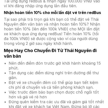
Tải ứng dụng redBus & nhận ngay 100.000 VNĐ vào
ví khi đăng nhập ứng dụng lần đầu tiên.
Nhận hoàn tiền 10% cho mỗi lần đặt vé trên redBus
Tại sao phải trả trọn giá khi bạn có thể đặt vé Thái
Nguyên đến văn bản và nhận hoàn tiền 10%? Nhận
hoàn tiền 10% (lên đến 100k VNĐ) cho MỌI lần đặt
xe khách qua ứng dụng redBus! Tiền hoàn 10% (tối
đa 100k VNĐ) sẽ được cộng vào ví của người dùng
trong vòng 2 giờ sau ngày khởi hành.
Mẹo Hay Cho Chuyến Đi Từ Thái Nguyên đi
văn bản
Nên đến điểm đón trước giờ khởi hành khoảng 15
phút.
Tận dụng các điểm dừng nghỉ trên đường để thư
giãn.
Đặt vé xe chuyến đêm có thể giúp bạn tiết kiệm
chi phí di chuyển và cả tiền phòng khách sạn.
Việc trước đảm bảo bạn chọn được chỗ ngồi tốt
hơn và giá vé rẻ hơn
Đừng quên kiểm tra các ưu đãi và giảm giá tốt nhất
khi đặt vé xe khách tại Việt Nam. Đừng bỏ lỡ các