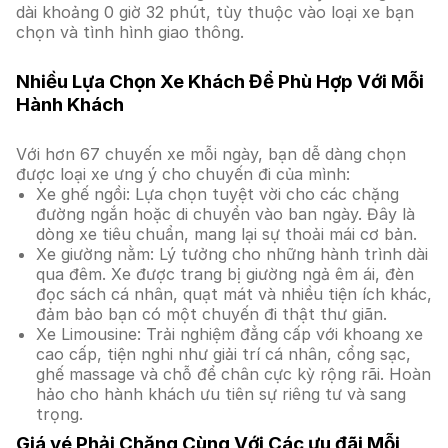
dài khoảng 0 giờ 32 phút, tùy thuộc vào loại xe bạn
chọn và tình hình giao thông.
Nhiều Lựa Chọn Xe Khách Để Phù Hợp Với Mỗi
Hành Khách
Với hơn 67 chuyến xe mỗi ngày, bạn dễ dàng chọn
được loại xe ưng ý cho chuyến đi của mình:
Xe ghế ngồi: Lựa chọn tuyệt vời cho các chặng
đường ngắn hoặc di chuyển vào ban ngày. Đây là
dòng xe tiêu chuẩn, mang lại sự thoải mái cơ bản.
Xe giường nằm: Lý tưởng cho những hành trình dài
qua đêm. Xe được trang bị giường ngả êm ái, đèn
đọc sách cá nhân, quạt mát và nhiều tiện ích khác,
đảm bảo bạn có một chuyến đi thật thư giãn.
Xe Limousine: Trải nghiệm đẳng cấp với khoang xe
cao cấp, tiện nghi như giải trí cá nhân, cổng sạc,
ghế massage và chỗ để chân cực kỳ rộng rãi. Hoàn
hảo cho hành khách ưu tiên sự riêng tư và sang
trọng.
Giá vé Phải Chăng Cùng Với Các ưu đãi Mỗi