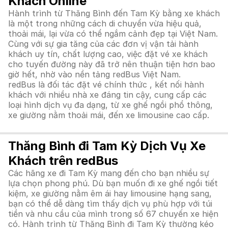
Khách Online
Hành trình từ Thăng Bình đến Tam Kỳ bằng xe khách
là một trong những cách di chuyển vừa hiệu quả,
thoải mái, lại vừa có thể ngắm cảnh đẹp tại Việt Nam.
Cùng với sự gia tăng của các đơn vị vận tải hành
khách uy tín, chất lượng cao, việc đặt vé xe khách
cho tuyến đường này đã trở nên thuận tiện hơn bao
giờ hết, nhờ vào nền tảng redBus Việt Nam.
redBus là đối tác đặt vé chính thức , kết nối hành
khách với nhiều nhà xe đáng tin cậy, cung cấp các
loại hình dịch vụ đa dạng, từ xe ghế ngồi phổ thông,
xe giường nằm thoải mái, đến xe limousine cao cấp.
Thăng Bình đi Tam Kỳ Dịch Vụ Xe
Khách trên redBus
Các hãng xe đi Tam Kỳ mang đến cho bạn nhiều sự
lựa chọn phong phú. Dù bạn muốn đi xe ghế ngồi tiết
kiệm, xe giường nằm êm ái hay limousine hạng sang,
bạn có thể dễ dàng tìm thấy dịch vụ phù hợp với túi
tiền và nhu cầu của mình trong số 67 chuyến xe hiện
có. Hành trình từ Thăng Bình đi Tam Kỳ thường kéo