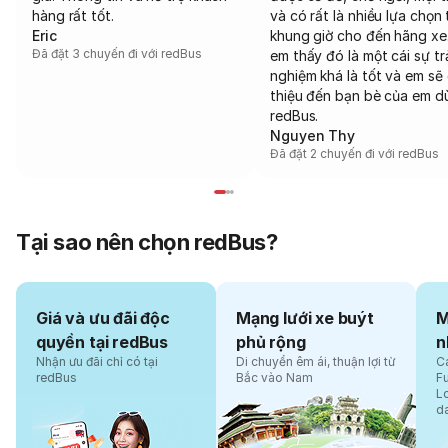
hàng rất tốt.
và có rất là nhiều lựa chọn 
Eric
khung giờ cho đến hãng xe
Đã đặt 3 chuyến đi với redBus
em thấy đó là một cái sự tr
nghiệm khá là tốt và em sẽ 
thiệu đến bạn bè của em d
redBus.
Nguyen Thy
Đã đặt 2 chuyến đi với redBus
Tại sao nên chọn redBus?
Giá và ưu đãi độc
Mạng lưới xe buýt
M
quyền tại redBus
phủ rộng
n
Nhận ưu đãi chỉ có tại
Di chuyển êm ái, thuận lợi từ
Cá
redBus
Bắc vào Nam
F
L
d