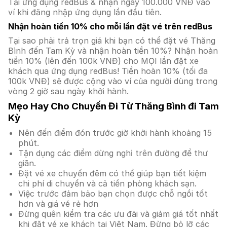
Tải ứng dụng redBus & nhận ngay 100.000 VNĐ vào
ví khi đăng nhập ứng dụng lần đầu tiên.
Nhận hoàn tiền 10% cho mỗi lần đặt vé trên redBus
Tại sao phải trả trọn giá khi bạn có thể đặt vé Thăng
Bình đến Tam Kỳ và nhận hoàn tiền 10%? Nhận hoàn
tiền 10% (lên đến 100k VNĐ) cho MỌI lần đặt xe
khách qua ứng dụng redBus! Tiền hoàn 10% (tối đa
100k VNĐ) sẽ được cộng vào ví của người dùng trong
vòng 2 giờ sau ngày khởi hành.
Mẹo Hay Cho Chuyến Đi Từ Thăng Bình đi Tam
Kỳ
Nên đến điểm đón trước giờ khởi hành khoảng 15
phút.
Tận dụng các điểm dừng nghỉ trên đường để thư
giãn.
Đặt vé xe chuyến đêm có thể giúp bạn tiết kiệm
chi phí di chuyển và cả tiền phòng khách sạn.
Việc trước đảm bảo bạn chọn được chỗ ngồi tốt
hơn và giá vé rẻ hơn
Đừng quên kiểm tra các ưu đãi và giảm giá tốt nhất
khi đặt vé xe khách tại Việt Nam. Đừng bỏ lỡ các