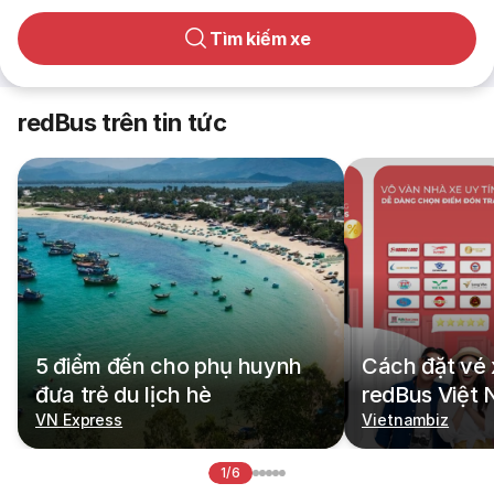
Tìm kiếm xe
redBus trên tin tức
5 điểm đến cho phụ huynh
Cách đặt vé 
đưa trẻ du lịch hè
redBus Việt
VN Express
Vietnambiz
1/6