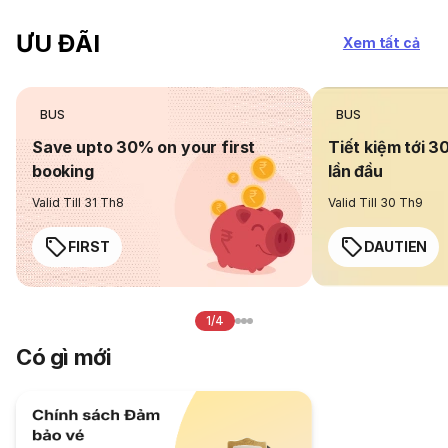
ƯU ĐÃI
Xem tất cả
BUS
BUS
Save upto 30% on your first
Tiết kiệm tới 3
booking
lần đầu
Valid Till 31 Th8
Valid Till 30 Th9
FIRST
DAUTIEN
1/4
Có gì mới