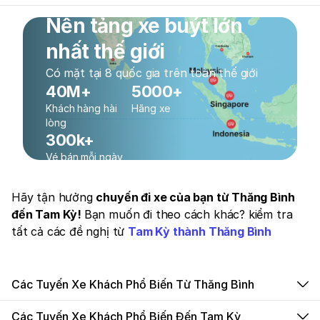
Nền tảng xe buýt lớn
nhất thế giới
Có mặt tại 8 quốc gia trên toàn thế giới
40M+
5000+
Khách hàng hài
Hãng xe
lòng
300k+
Vé bán mỗi ngày
Hãy tận hưởng
chuyến đi xe của bạn từ Thăng Bình
đến Tam Kỳ!
Bạn muốn đi theo cách khác? kiểm tra
tất cả các đề nghị từ
Tam Kỳ thành Thăng Bình
Các Tuyến Xe Khách Phổ Biến Từ Thăng Bình
Các Tuyến Xe Khách Phổ Biến Đến Tam Kỳ