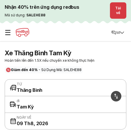
Nhận 40% trên ứng dụng redbus
Tải
về
Mã sử dụng:
SALEHE88
☰
VI
Xe Thăng Bình Tam Kỳ
Hoàn tiền lên đến 1.5X nếu chuyến xe không thực hiện
Giảm đến 40%
- Sử Dụng Mã: SALEHE88
TỪ
Thăng Bình
đi
Tam Kỳ
NGÀY VỀ
09 Th8, 2026