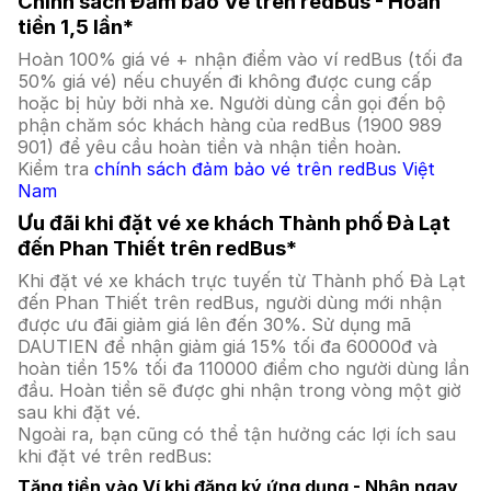
Chính sách Đảm bảo Vé trên redBus - Hoàn
tiền 1,5 lần*
Hoàn 100% giá vé + nhận điểm vào ví redBus (tối đa
50% giá vé) nếu chuyến đi không được cung cấp
hoặc bị hủy bởi nhà xe. Người dùng cần gọi đến bộ
phận chăm sóc khách hàng của redBus (1900 989
901) để yêu cầu hoàn tiền và nhận tiền hoàn.
Kiểm tra
chính sách đảm bảo vé trên redBus Việt
Nam
Ưu đãi khi đặt vé xe khách Thành phố Đà Lạt
đến Phan Thiết trên redBus*
Khi đặt vé xe khách trực tuyến từ Thành phố Đà Lạt
đến Phan Thiết trên redBus, người dùng mới nhận
được ưu đãi giảm giá lên đến 30%. Sử dụng mã
DAUTIEN để nhận giảm giá 15% tối đa 60000đ và
hoàn tiền 15% tối đa 110000 điểm cho người dùng lần
đầu. Hoàn tiền sẽ được ghi nhận trong vòng một giờ
sau khi đặt vé.
Ngoài ra, bạn cũng có thể tận hưởng các lợi ích sau
khi đặt vé trên redBus:
Tặng tiền vào Ví khi đăng ký ứng dụng - Nhận ngay