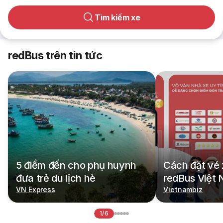
Tìm kiếm xe
redBus trên tin tức
5 điểm đến cho phụ huynh
Cách đặt vé 
đưa trẻ du lịch hè
redBus Việt
VN Express
Vietnambiz
1/6