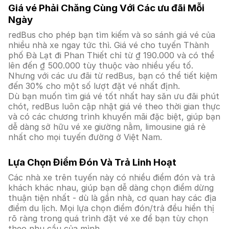
Giá vé Phải Chăng Cùng Với Các ưu đãi Mỗi
Ngày
redBus cho phép bạn tìm kiếm và so sánh giá vé của
nhiều nhà xe ngay tức thì. Giá vé cho tuyến Thành
phố Đà Lạt đi Phan Thiết chỉ từ ₫ 190.000 và có thể
lên đến ₫ 500.000 tùy thuộc vào nhiều yếu tố.
Nhưng với các ưu đãi từ redBus, bạn có thể tiết kiệm
đến 30% cho một số lượt đặt vé nhất định.
Dù bạn muốn tìm giá vé tốt nhất hay săn ưu đãi phút
chót, redBus luôn cập nhật giá vé theo thời gian thực
và có các chương trình khuyến mãi đặc biệt, giúp bạn
dễ dàng sở hữu vé xe giường nằm, limousine giá rẻ
nhất cho mọi tuyến đường ở Việt Nam.
Lựa Chọn Điểm Đón Và Trả Linh Hoạt
Các nhà xe trên tuyến này có nhiều điểm đón và trả
khách khác nhau, giúp bạn dễ dàng chọn điểm dừng
thuận tiện nhất - dù là gần nhà, cơ quan hay các địa
điểm du lịch. Mọi lựa chọn điểm đón/trả đều hiển thị
rõ ràng trong quá trình đặt vé xe để bạn tùy chọn
theo nhu cầu của mình.