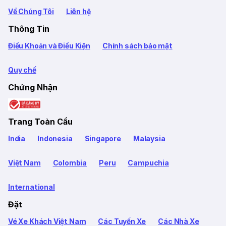
Về Chúng Tôi
Liên hệ
Thông Tin
Điều Khoản và Điều Kiện
Chính sách bảo mật
Quy chế
Chứng Nhận
Trang Toàn Cầu
India
Indonesia
Singapore
Malaysia
Việt Nam
Colombia
Peru
Campuchia
International
Đặt
Vé Xe Khách Việt Nam
Các Tuyến Xe
Các Nhà Xe