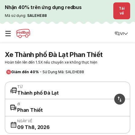
Nhận 40% trên ứng dụng redbus
Tải
về
Mã sử dụng:
SALEHE88
☰
VI
Xe Thành phố Đà Lạt Phan Thiết
Hoàn tiền lên đến 1.5X nếu chuyến xe không thực hiện
Giảm đến 40%
- Sử Dụng Mã: SALEHE88
TỪ
Thành phố Đà Lạt
đi
Phan Thiết
NGÀY VỀ
09 Th8, 2026