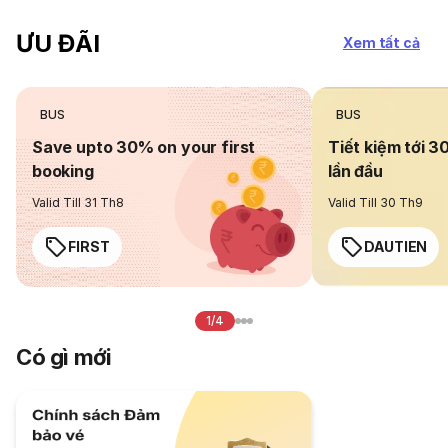
ƯU ĐÃI
Xem tất cả
BUS
BUS
Save upto 30% on your first
Tiết kiệm tới 3
booking
lần đầu
Valid Till 31 Th8
Valid Till 30 Th9
FIRST
DAUTIEN
1/4
Có gì mới