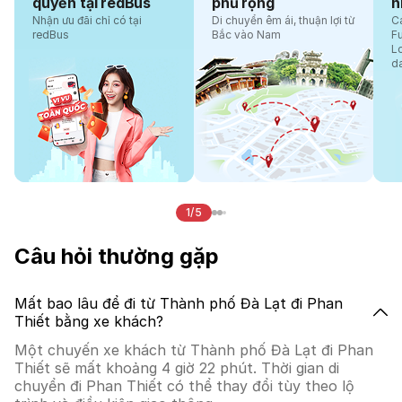
quyền tại redBus
phủ rộng
n
Nhận ưu đãi chỉ có tại
Di chuyển êm ái, thuận lợi từ
Cá
redBus
Bắc vào Nam
F
L
d
1/5
Câu hỏi thường gặp
Mất bao lâu để đi từ Thành phố Đà Lạt đi Phan
Thiết bằng xe khách?
Một chuyến xe khách từ Thành phố Đà Lạt đi Phan
Thiết sẽ mất khoảng 4 giờ 22 phút. Thời gian di
chuyển đi Phan Thiết có thể thay đổi tùy theo lộ