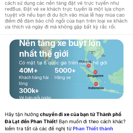
cách sử dụng các nền tảng đặt vé trực tuyến như
redBus. Đặt vé xe khách trực tuyến là một lựa chọn
tuyệt vời nếu bạn đi du lịch vào mùa lễ hay mùa cao
điểm để đảm bảo chỗ ngồi của bạn trên loại xe khách
ưa thích và ngày đi mà không gặp bất kỳ rắc rối.
Nền tảng xe buýt lớn
nhất thế giới
Có mặt tại 8 quốc gia trên toàn thế giới
40M+
5000+
Khách hàng hài
Hãng xe
lòng
300k+
Vé bán mỗi ngày
Hãy tận hưởng
chuyến đi xe của bạn từ Thành phố
Đà Lạt đến Phan Thiết!
Bạn muốn đi theo cách khác?
kiểm tra tất cả các đề nghị từ
Phan Thiết thành