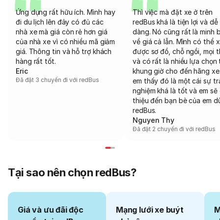
Ứng dụng rất hữu ích. Mình hay
Thì việc mà đặt xe ở trên
đi du lịch lên đây có đủ các
redBus khá là tiện lợi và dễ
nhà xe mà giá còn rẻ hơn giá
dàng. Nó cũng rất là minh 
của nhà xe vì có nhiều mã giảm
về giá cả lẫn. Mình có thể 
giá. Thông tin và hỗ trợ khách
được sơ đồ, chỗ ngồi, mọi 
hàng rất tốt.
và có rất là nhiều lựa chọn 
Eric
khung giờ cho đến hãng xe
Đã đặt 3 chuyến đi với redBus
em thấy đó là một cái sự tr
nghiệm khá là tốt và em sẽ 
thiệu đến bạn bè của em d
redBus.
Nguyen Thy
Đã đặt 2 chuyến đi với redBus
Tại sao nên chọn redBus?
Giá và ưu đãi độc
Mạng lưới xe buýt
M