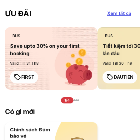
ƯU ĐÃI
Xem tất cả
BUS
BUS
Save upto 30% on your first
Tiết kiệm tới 3
booking
lần đầu
Valid Till 31 Th8
Valid Till 30 Th9
FIRST
DAUTIEN
1/4
Có gì mới