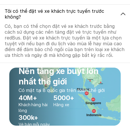
Tôi có thể đặt vé xe khách trực tuyến trước
không?
Có, bạn có thể chọn đặt vé xe khách trước bằng
cách sử dụng các nền tảng đặt vé trực tuyến như
redBus. Đặt vé xe khách trực tuyến là một lựa chọn
tuyệt vời nếu bạn đi du lịch vào mùa lễ hay mùa cao
điểm để đảm bảo chỗ ngồi của bạn trên loại xe khách
ưa thích và ngày đi mà không gặp bất kỳ rắc rối.
Nền tảng xe buýt lớn
nhất thế giới
Có mặt tại 8 quốc gia trên toàn thế giới
40M+
5000+
Khách hàng hài
Hãng xe
lòng
300k+
Vé bán mỗi ngày