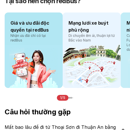
Tại sao nên chọn redBus?
Giá và ưu đãi độc
Mạng lưới xe buýt
M
quyền tại redBus
phủ rộng
n
Nhận ưu đãi chỉ có tại
Di chuyển êm ái, thuận lợi từ
Cá
redBus
Bắc vào Nam
F
L
d
1/5
Câu hỏi thường gặp
Mất bao lâu để đi từ Thoại Sơn đi Thuận An bằng