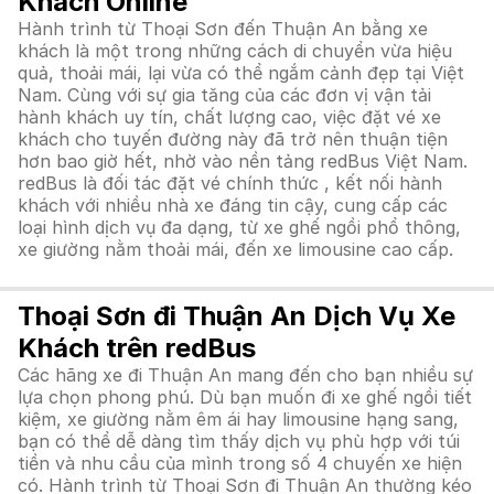
Khách Online
Hành trình từ Thoại Sơn đến Thuận An bằng xe
khách là một trong những cách di chuyển vừa hiệu
quả, thoải mái, lại vừa có thể ngắm cảnh đẹp tại Việt
Nam. Cùng với sự gia tăng của các đơn vị vận tải
hành khách uy tín, chất lượng cao, việc đặt vé xe
khách cho tuyến đường này đã trở nên thuận tiện
hơn bao giờ hết, nhờ vào nền tảng redBus Việt Nam.
redBus là đối tác đặt vé chính thức , kết nối hành
khách với nhiều nhà xe đáng tin cậy, cung cấp các
loại hình dịch vụ đa dạng, từ xe ghế ngồi phổ thông,
xe giường nằm thoải mái, đến xe limousine cao cấp.
Thoại Sơn đi Thuận An Dịch Vụ Xe
Khách trên redBus
Các hãng xe đi Thuận An mang đến cho bạn nhiều sự
lựa chọn phong phú. Dù bạn muốn đi xe ghế ngồi tiết
kiệm, xe giường nằm êm ái hay limousine hạng sang,
bạn có thể dễ dàng tìm thấy dịch vụ phù hợp với túi
tiền và nhu cầu của mình trong số 4 chuyến xe hiện
có. Hành trình từ Thoại Sơn đi Thuận An thường kéo