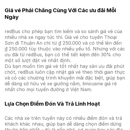
Giá vé Phải Chăng Cùng Với Các ưu đãi Mỗi
Ngày
redBus cho phép bạn tìm kiếm và so sánh giá vé của
nhiều nhà xe ngay tức thì. Giá vé cho tuyến Thoại
Sơn đi Thuận An chỉ từ ₫ 250.000 và có thể lên đến
₫ 250.000 tùy thuộc vào nhiều yếu tố. Nhưng với các
ưu đãi từ redBus, bạn có thể tiết kiệm đến 30% cho
một số lượt đặt vé nhất định.
Dù bạn muốn tìm giá vé tốt nhất hay săn ưu đãi phút
chót, redBus luôn cập nhật giá vé theo thời gian thực
và có các chương trình khuyến mãi đặc biệt, giúp bạn
dễ dàng sở hữu vé xe giường nằm, limousine giá rẻ
nhất cho mọi tuyến đường ở Việt Nam.
Lựa Chọn Điểm Đón Và Trả Linh Hoạt
Các nhà xe trên tuyến này có nhiều điểm đón và trả
khách khác nhau, giúp bạn dễ dàng chọn điểm dừng
thuận tiện nhất - dù là gần nhà, cơ quan hay các địa