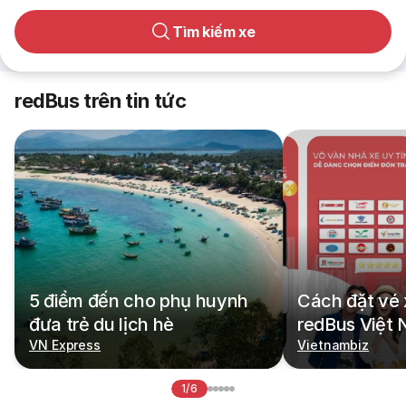
Tìm kiếm xe
redBus trên tin tức
5 điểm đến cho phụ huynh
Cách đặt vé 
đưa trẻ du lịch hè
redBus Việt
VN Express
Vietnambiz
1/6