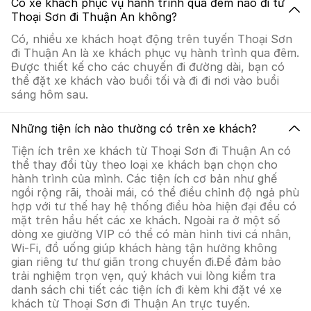
Có xe khách phục vụ hành trình qua đêm nào đi từ
Thoại Sơn đi Thuận An không?
Có, nhiều xe khách hoạt động trên tuyến Thoại Sơn
đi Thuận An là xe khách phục vụ hành trình qua đêm.
Được thiết kế cho các chuyến đi đường dài, bạn có
thể đặt xe khách vào buổi tối và đi đi nơi vào buổi
sáng hôm sau.
Những tiện ích nào thường có trên xe khách?
Tiện ích trên xe khách từ Thoại Sơn đi Thuận An có
thể thay đổi tùy theo loại xe khách bạn chọn cho
hành trình của mình. Các tiện ích cơ bản như ghế
ngồi rộng rãi, thoải mái, có thể điều chỉnh độ ngả phù
hợp với tư thế hay hệ thống điều hòa hiện đại đều có
mặt trên hầu hết các xe khách. Ngoài ra ở một số
dòng xe giường VIP có thể có màn hình tivi cá nhân,
Wi-Fi, đồ uống giúp khách hàng tận hưởng không
gian riêng tư thư giãn trong chuyến đi.Để đảm bảo
trải nghiệm trọn vẹn, quý khách vui lòng kiểm tra
danh sách chi tiết các tiện ích đi kèm khi đặt vé xe
khách từ Thoại Sơn đi Thuận An trực tuyến.