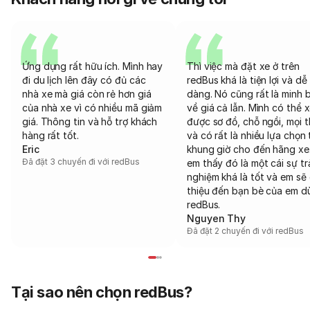
Ứng dụng rất hữu ích. Mình hay
Thì việc mà đặt xe ở trên
đi du lịch lên đây có đủ các
redBus khá là tiện lợi và dễ
nhà xe mà giá còn rẻ hơn giá
dàng. Nó cũng rất là minh 
của nhà xe vì có nhiều mã giảm
về giá cả lẫn. Mình có thể 
giá. Thông tin và hỗ trợ khách
được sơ đồ, chỗ ngồi, mọi 
hàng rất tốt.
và có rất là nhiều lựa chọn 
Eric
khung giờ cho đến hãng xe
Đã đặt 3 chuyến đi với redBus
em thấy đó là một cái sự tr
nghiệm khá là tốt và em sẽ 
thiệu đến bạn bè của em d
redBus.
Nguyen Thy
Đã đặt 2 chuyến đi với redBus
Tại sao nên chọn redBus?