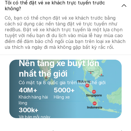
Tôi có thể đặt vé xe khách trực tuyến trước
không?
Có, bạn có thể chọn đặt vé xe khách trước bằng
cách sử dụng các nền tảng đặt vé trực tuyến như
redBus. Đặt vé xe khách trực tuyến là một lựa chọn
tuyệt vời nếu bạn đi du lịch vào mùa lễ hay mùa cao
điểm để đảm bảo chỗ ngồi của bạn trên loại xe khách
ưa thích và ngày đi mà không gặp bất kỳ rắc rối.
Nền tảng xe buýt lớn
nhất thế giới
Có mặt tại 8 quốc gia trên toàn thế giới
40M+
5000+
Khách hàng hài
Hãng xe
lòng
300k+
Vé bán mỗi ngày