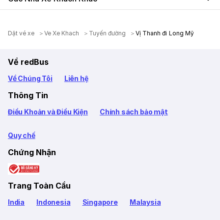
Dặt vé xe
Ve Xe Khach
Tuyến đường
Vị Thanh đi Long Mỹ
Về redBus
Về Chúng Tôi
Liên hệ
Thông Tin
Điều Khoản và Điều Kiện
Chính sách bảo mật
Quy chế
Chứng Nhận
Trang Toàn Cầu
India
Indonesia
Singapore
Malaysia