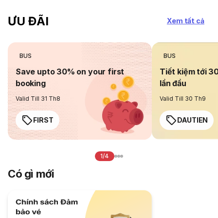
ƯU ĐÃI
Xem tất cả
BUS
BUS
Save upto 30% on your first
Tiết kiệm tới 3
booking
lần đầu
Valid Till 31 Th8
Valid Till 30 Th9
FIRST
DAUTIEN
1/4
Có gì mới