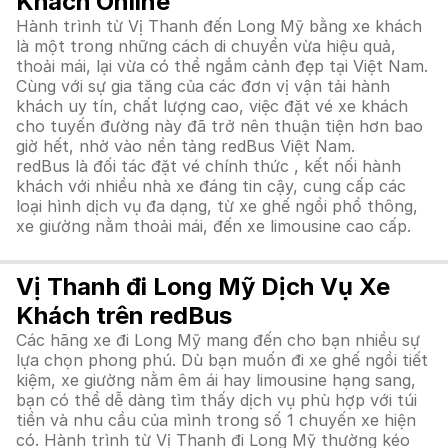
Khách Online
Hành trình từ Vị Thanh đến Long Mỹ bằng xe khách
là một trong những cách di chuyển vừa hiệu quả,
thoải mái, lại vừa có thể ngắm cảnh đẹp tại Việt Nam.
Cùng với sự gia tăng của các đơn vị vận tải hành
khách uy tín, chất lượng cao, việc đặt vé xe khách
cho tuyến đường này đã trở nên thuận tiện hơn bao
giờ hết, nhờ vào nền tảng redBus Việt Nam.
redBus là đối tác đặt vé chính thức , kết nối hành
khách với nhiều nhà xe đáng tin cậy, cung cấp các
loại hình dịch vụ đa dạng, từ xe ghế ngồi phổ thông,
xe giường nằm thoải mái, đến xe limousine cao cấp.
Vị Thanh đi Long Mỹ Dịch Vụ Xe
Khách trên redBus
Các hãng xe đi Long Mỹ mang đến cho bạn nhiều sự
lựa chọn phong phú. Dù bạn muốn đi xe ghế ngồi tiết
kiệm, xe giường nằm êm ái hay limousine hạng sang,
bạn có thể dễ dàng tìm thấy dịch vụ phù hợp với túi
tiền và nhu cầu của mình trong số 1 chuyến xe hiện
có. Hành trình từ Vị Thanh đi Long Mỹ thường kéo