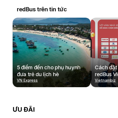
redBus trên tin tức
5 điểm đến cho phụ huynh
Cách đặt 
đưa trẻ du lịch hè
redBus V
VN Express
Vietnambiz
ƯU ĐÃI