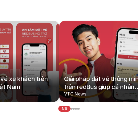
vé xe khách trên
Giải pháp đặt vé thông mi
iệt Nam
trên redBus giúp cá nhân
hoá hành trình di chuyển
VTC News
1/6