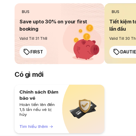
BUS
BUS
Save upto 30% on your first
Tiết kiệm t
booking
lần đầu
Valid Till 31 Th8
Valid Till 30 T
FIRST
DAUTI
Có gì mới