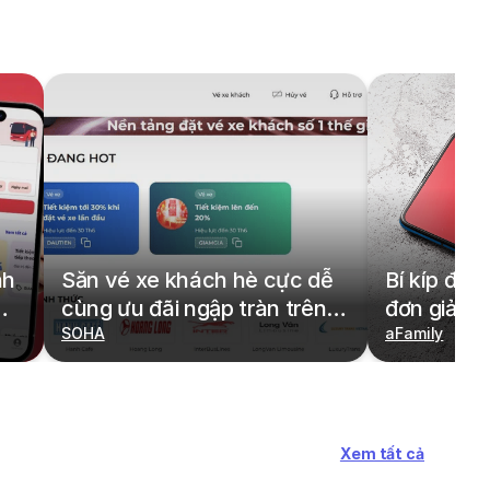
nh
Săn vé xe khách hè cực dễ
Bí kíp đặt
cùng ưu đãi ngập tràn trên
đơn giản,
redBus
SOHA
cả gia đìn
aFamily
Xem tất cả