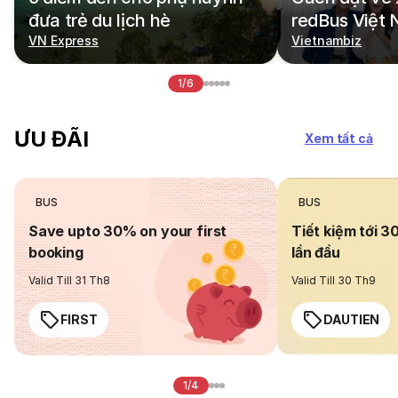
đưa trẻ du lịch hè
redBus Việt
VN Express
Vietnambiz
1/6
ƯU ĐÃI
Xem tất cả
BUS
BUS
Save upto 30% on your first
Tiết kiệm tới 3
booking
lần đầu
Valid Till 31 Th8
Valid Till 30 Th9
FIRST
DAUTIEN
1/4