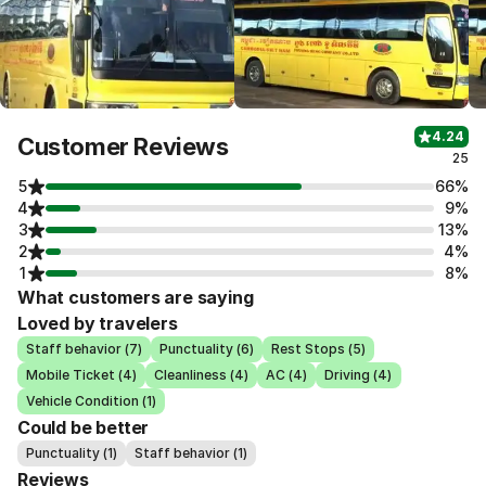
4.24
Customer Reviews
25
5
66%
4
9%
3
13%
2
4%
1
8%
What customers are saying
Loved by travelers
Staff behavior (7)
Punctuality (6)
Rest Stops (5)
Mobile Ticket (4)
Cleanliness (4)
AC (4)
Driving (4)
Vehicle Condition (1)
Could be better
Punctuality (1)
Staff behavior (1)
Reviews