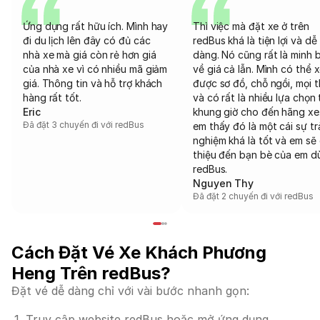
Ứng dụng rất hữu ích. Mình hay
Thì việc mà đặt xe ở trên
đi du lịch lên đây có đủ các
redBus khá là tiện lợi và dễ
nhà xe mà giá còn rẻ hơn giá
dàng. Nó cũng rất là minh 
của nhà xe vì có nhiều mã giảm
về giá cả lẫn. Mình có thể 
giá. Thông tin và hỗ trợ khách
được sơ đồ, chỗ ngồi, mọi 
hàng rất tốt.
và có rất là nhiều lựa chọn 
Eric
khung giờ cho đến hãng xe
Đã đặt 3 chuyến đi với redBus
em thấy đó là một cái sự tr
nghiệm khá là tốt và em sẽ 
thiệu đến bạn bè của em d
redBus.
Nguyen Thy
Đã đặt 2 chuyến đi với redBus
Cách Đặt Vé Xe Khách Phương
Heng Trên redBus?
Đặt vé dễ dàng chỉ với vài bước nhanh gọn:
Truy cập website redBus hoặc mở ứng dụng