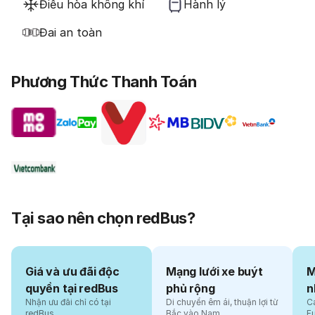
Điều hòa không khí
Hành lý
Đai an toàn
Phương Thức Thanh Toán
Tại sao nên chọn redBus?
Giá và ưu đãi độc
Mạng lưới xe buýt
M
quyền tại redBus
phủ rộng
n
Nhận ưu đãi chỉ có tại
Di chuyển êm ái, thuận lợi từ
Cá
redBus
Bắc vào Nam
F