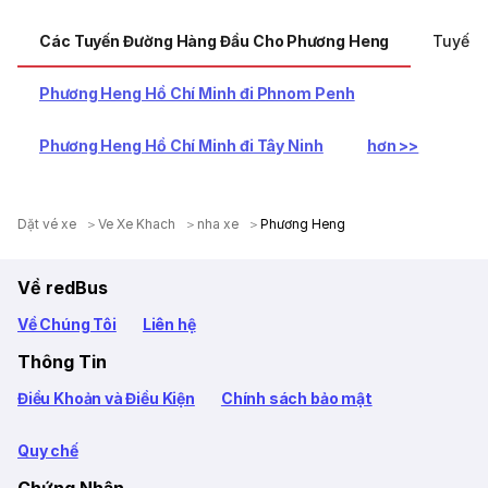
Các Tuyến Đường Hàng Đầu Cho Phương Heng
Tuyến 
Phương Heng Hồ Chí Minh đi Phnom Penh
Phương Heng Hồ Chí Minh đi Tây Ninh
hơn >>
Dặt vé xe
Ve Xe Khach
nha xe
Phương Heng
Về redBus
Về Chúng Tôi
Liên hệ
Thông Tin
Điều Khoản và Điều Kiện
Chính sách bảo mật
Quy chế