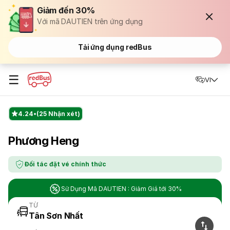
Giảm đến 30%
Với mã DAUTIEN trên ứng dụng
Tải ứng dụng redBus
☰
VI
4.24
(25 Nhận xét)
Phương Heng
Đối tác đặt vé chính thức
Sử Dụng Mã DAUTIEN : Giảm Giá tới 30%
TỪ