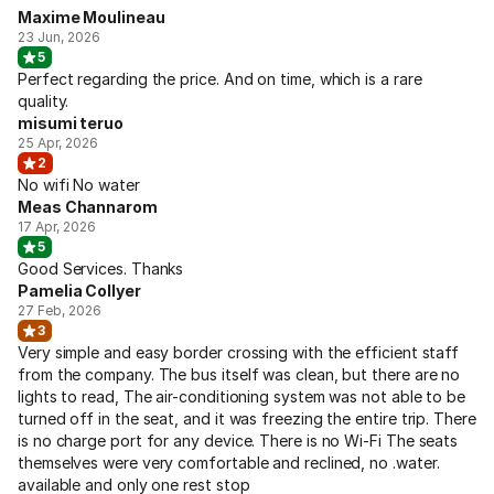
Maxime Moulineau
23 Jun, 2026
5
Perfect regarding the price. And on time, which is a rare
quality.
misumi teruo
25 Apr, 2026
2
No wifi No water
Meas Channarom
17 Apr, 2026
5
Good Services. Thanks
Pamelia Collyer
27 Feb, 2026
3
Very simple and easy border crossing with the efficient staff
from the company. The bus itself was clean, but there are no
lights to read, The air-conditioning system was not able to be
turned off in the seat, and it was freezing the entire trip. There
is no charge port for any device. There is no Wi-Fi The seats
themselves were very comfortable and reclined, no .water.
available and only one rest stop