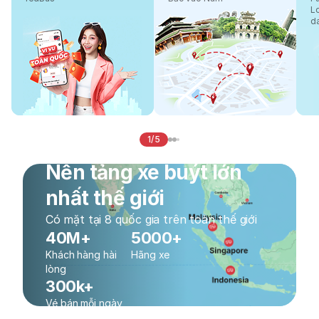
L
d
1/5
Nền tảng xe buýt lớn
nhất thế giới
Có mặt tại 8 quốc gia trên toàn thế giới
40M+
5000+
Khách hàng hài
Hãng xe
lòng
300k+
Vé bán mỗi ngày