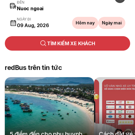
ĐẾN
NGÀY ĐI
Hôm nay
Ngày mai
09 Aug, 2026
TÌM KIẾM XE KHÁCH
redBus trên tin tức
5 điểm đến cho phụ huynh
Cách đặt vé 