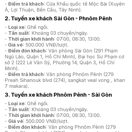
-
Điểm trả khách
: Cửa Khẩu quốc tế Mộc Bài (Xuyên
Á, Lợi Thuận, Bến Cầu, Tây Ninh).
2. Tuyến xe khách Sài Gòn - Phnôm Pênh
-
Loại xe
: Ghế ngồi.
-
Tần suất
: Khoảng 03 chuyến/ngày.
-
Thời gian khởi hành
: 07:00, 08:30, 13:00.
-
Giá vé
: 500.000 VNĐ/lượt.
-
Điểm đón khách
: Văn phòng Sài Gòn (291 Phạm
Ngũ Lão, Quận 1, Hồ Chí Minh), Đại học Sư Phạm cơ
sở 2 (222 Lê Văn Sỹ, Phường 14, Quận 3, Hồ Chí
Minh).
-
Điểm trả khách
: Văn phòng Phnôm Pênh (279
Preah Sihanouk blvd (274), sangkat veal vong , khan
7 makara).
3. Tuyến xe khách Phnôm Pênh - Sài Gòn
-
Loại xe
: Ghế ngồi.
-
Tần suất
: Khoảng 03 chuyến/ngày.
-
Thời gian khởi hành
: 07:00, 08:30, 13:00.
-
Giá vé
: 500.000 VNĐ/lượt.
-
Điểm đón khách
: Văn phòng Phnôm Pênh (279