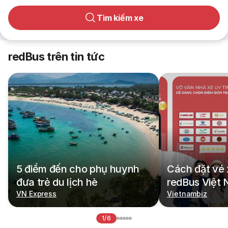
Tìm kiếm xe
redBus trên tin tức
5 điểm đến cho phụ huynh
Cách đặt vé 
đưa trẻ du lịch hè
redBus Việt
VN Express
Vietnambiz
1/6