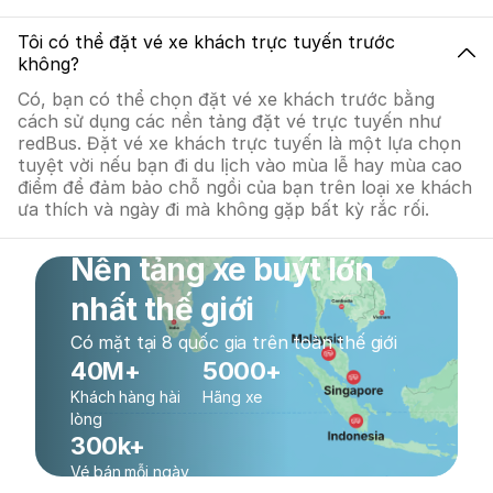
Tôi có thể đặt vé xe khách trực tuyến trước
không?
Có, bạn có thể chọn đặt vé xe khách trước bằng
cách sử dụng các nền tảng đặt vé trực tuyến như
redBus. Đặt vé xe khách trực tuyến là một lựa chọn
tuyệt vời nếu bạn đi du lịch vào mùa lễ hay mùa cao
điểm để đảm bảo chỗ ngồi của bạn trên loại xe khách
ưa thích và ngày đi mà không gặp bất kỳ rắc rối.
Nền tảng xe buýt lớn
nhất thế giới
Có mặt tại 8 quốc gia trên toàn thế giới
40M+
5000+
Khách hàng hài
Hãng xe
lòng
300k+
Vé bán mỗi ngày