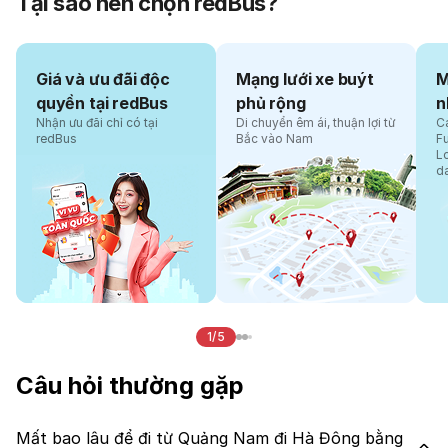
Tại sao nên chọn redBus?
Giá và ưu đãi độc
Mạng lưới xe buýt
M
quyền tại redBus
phủ rộng
n
Nhận ưu đãi chỉ có tại
Di chuyển êm ái, thuận lợi từ
Cá
redBus
Bắc vào Nam
F
L
d
1/5
Câu hỏi thường gặp
Mất bao lâu để đi từ Quảng Nam đi Hà Đông bằng