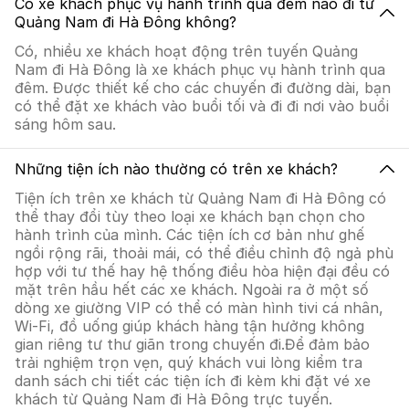
Có xe khách phục vụ hành trình qua đêm nào đi từ
Quảng Nam đi Hà Đông không?
Có, nhiều xe khách hoạt động trên tuyến Quảng
Nam đi Hà Đông là xe khách phục vụ hành trình qua
đêm. Được thiết kế cho các chuyến đi đường dài, bạn
có thể đặt xe khách vào buổi tối và đi đi nơi vào buổi
sáng hôm sau.
Những tiện ích nào thường có trên xe khách?
Tiện ích trên xe khách từ Quảng Nam đi Hà Đông có
thể thay đổi tùy theo loại xe khách bạn chọn cho
hành trình của mình. Các tiện ích cơ bản như ghế
ngồi rộng rãi, thoải mái, có thể điều chỉnh độ ngả phù
hợp với tư thế hay hệ thống điều hòa hiện đại đều có
mặt trên hầu hết các xe khách. Ngoài ra ở một số
dòng xe giường VIP có thể có màn hình tivi cá nhân,
Wi-Fi, đồ uống giúp khách hàng tận hưởng không
gian riêng tư thư giãn trong chuyến đi.Để đảm bảo
trải nghiệm trọn vẹn, quý khách vui lòng kiểm tra
danh sách chi tiết các tiện ích đi kèm khi đặt vé xe
khách từ Quảng Nam đi Hà Đông trực tuyến.