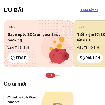
ƯU ĐÃI
Xem tất cả
BUS
BUS
Save upto 30% on your first
Tiết kiệm tới 3
booking
lần đầu
Valid Till 31 Th8
Valid Till 30 Th9
FIRST
DAUTIEN
1/4
Có gì mới