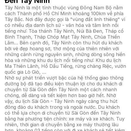
Đến Tây Ninh
Tây Ninh là một tỉnh thuộc vùng Đông Nam Bộ nằm
cách Thành phố Hồ Chí Minh khoảng 100km về phía
Tây Bắc. Nơi đây được gọi là "vùng đất linh thiêng" vì
có nhiều địa danh lịch sử - văn hóa và tâm linh nổi
tiếng như: Tòa thánh Tây Ninh, Núi Bà Đen, Tháp cổ
Bình Thạnh, Tháp Chóp Mạt Tây Ninh, Chùa Thiền
Lâm… Bên cạnh đó, Tây Ninh còn thu hút du khách
bởi vẻ đẹp hoang sơ, thơ mộng của thiên nhiên với
những cánh rừng nguyên sinh, những dòng sông hiền
hòa và những khu du lịch nổi tiếng như: Khu du lịch
Ma Thiên Lãnh, Hồ Dầu Tiếng, rừng chàng Riệc, vườn
quốc gia Lò Giò, …
Nhờ sự phát triển vượt bậc của hệ thống giao thông
đường bộ đã tạo điều kiện thuận lợi cho du khách di
chuyển từ Sài Gòn đến Tây Ninh một cách nhanh
chóng, dễ dàng và tiết kiệm hơn bao giờ hết. Nhờ
vậy, du lịch Sài Gòn - Tây Ninh ngày càng thu hút
đông đảo du khách trong và ngoài nước. Du khách
có thể lựa chọn di chuyển từ Sài Gòn đến Tây Ninh
bằng hai phương tiện chính: xe máy và xe khách. Tuy
nhiên, thời gian di chuyển bằng xe máy thường lâu
hơn, khoảng 03 tiếng còn với đi xe khách sẽ tiết kiệm