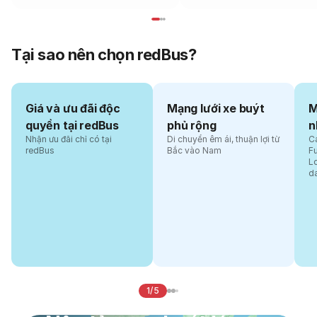
Tại sao nên chọn redBus?
Giá và ưu đãi độc
Mạng lưới xe buýt
M
quyền tại redBus
phủ rộng
n
Nhận ưu đãi chỉ có tại
Di chuyển êm ái, thuận lợi từ
Cá
redBus
Bắc vào Nam
F
L
d
1/5