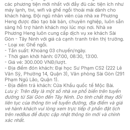
các phương tiện mới nhất với đầy đủ các tiện ích như
máy lạnh, tivi, wifi và ghế ngồi thoải mái dành cho
khách hàng. Đội ngũ nhân viên của nhà xe Phương
Heng được đào tạo bài bản, chuyên nghiệp, luôn sẵn
sàng hỗ trợ hành khách mọi lúc mọi nơi. Nhà xe
Phương Heng luôn cung cấp dịch vụ xe khách Sài
Gòn - Tây Ninh với giá cả cạnh tranh trên thị trường.
- Loại xe: Ghế ngồi.
- Tần suất: Khoảng 03 chuyến/ngày.
- Thời gian khởi hành: 07:00, 08:30, 13:00.
- Giá vé: 300.000 VNĐ/lượt.
- Địa điểm đón khách: Đại học Sư Phạm CS2 (222 Lê
Văn Sỹ, Phường 14, Quận 3), Văn phòng Sài Gòn (291
Phạm Ngũ Lão, Quận 1).
- Địa điểm trả khách: Cửa Khẩu quốc tế Mộc Bài.
Lưu ý: Trên đây là một số nhà xe phổ biến trên tuyến
đường từ Sài Gòn đến Tây Ninh. Do tính chất thay đổi
liên tục của thông tin về tuyến đường, địa điểm và giá
vé hành khách vui lòng xem trực tiếp ở phần đặt lịch
trên redBus để được cập nhật thông tin mới và chính
xác nhất.