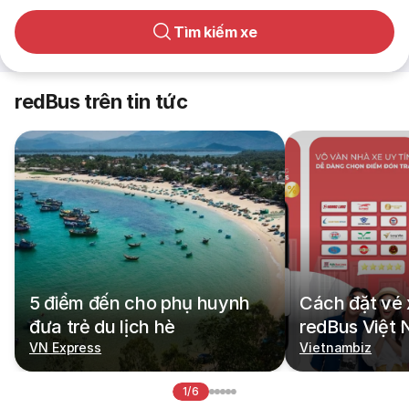
Tìm kiếm xe
redBus trên tin tức
5 điểm đến cho phụ huynh
Cách đặt vé 
đưa trẻ du lịch hè
redBus Việt
VN Express
Vietnambiz
1/6