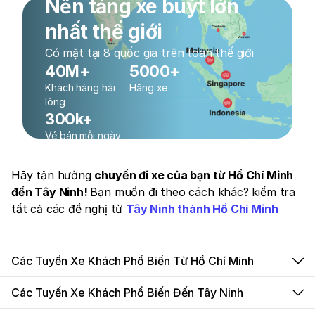
Nền tảng xe buýt lớn
nhất thế giới
Có mặt tại 8 quốc gia trên toàn thế giới
40M+
5000+
Khách hàng hài
Hãng xe
lòng
300k+
Vé bán mỗi ngày
Hãy tận hưởng
chuyến đi xe của bạn từ Hồ Chí Minh
đến Tây Ninh!
Bạn muốn đi theo cách khác? kiểm tra
tất cả các đề nghị từ
Tây Ninh thành Hồ Chí Minh
Các Tuyến Xe Khách Phổ Biến Từ Hồ Chí Minh
Các Tuyến Xe Khách Phổ Biến Đến Tây Ninh