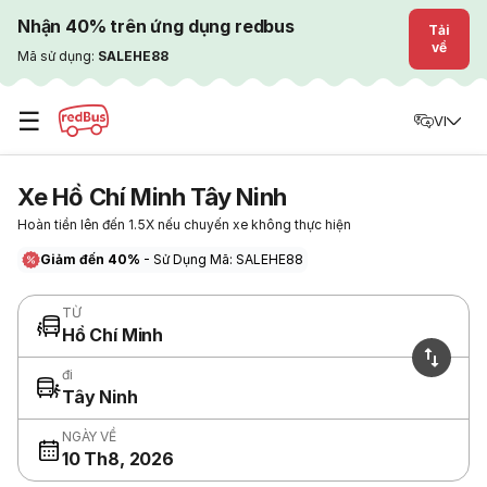
Nhận 40% trên ứng dụng redbus
Tải
về
Mã sử dụng:
SALEHE88
☰
VI
Xe Hồ Chí Minh Tây Ninh
Hoàn tiền lên đến 1.5X nếu chuyến xe không thực hiện
Giảm đến 40%
- Sử Dụng Mã: SALEHE88
TỪ
Hồ Chí Minh
đi
Tây Ninh
NGÀY VỀ
10 Th8, 2026