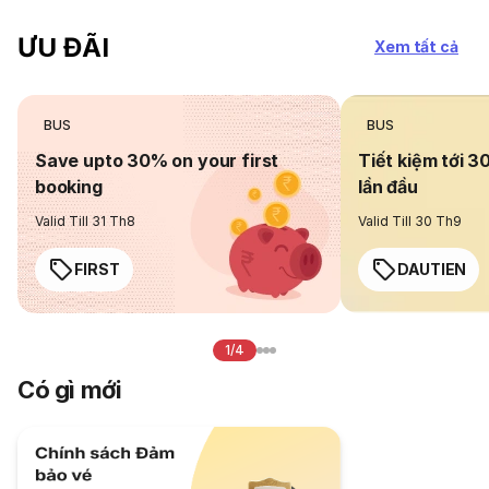
ƯU ĐÃI
Xem tất cả
BUS
BUS
Save upto 30% on your first
Tiết kiệm tới 3
booking
lần đầu
Valid Till 31 Th8
Valid Till 30 Th9
FIRST
DAUTIEN
1/4
Có gì mới