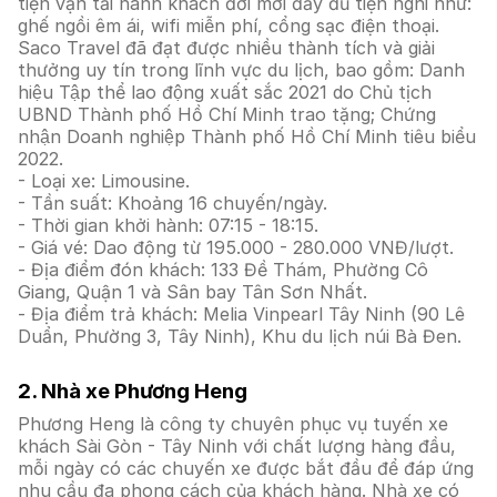
tiện vận tải hành khách đời mới đầy đủ tiện nghi như:
ghế ngồi êm ái, wifi miễn phí, cổng sạc điện thoại.
Saco Travel đã đạt được nhiều thành tích và giải
thưởng uy tín trong lĩnh vực du lịch, bao gồm: Danh
hiệu Tập thể lao động xuất sắc 2021 do Chủ tịch
UBND Thành phố Hồ Chí Minh trao tặng; Chứng
nhận Doanh nghiệp Thành phố Hồ Chí Minh tiêu biểu
2022.
- Loại xe: Limousine.
- Tần suất: Khoảng 16 chuyến/ngày.
- Thời gian khởi hành: 07:15 - 18:15.
- Giá vé: Dao động từ 195.000 - 280.000 VNĐ/lượt.
- Địa điểm đón khách: 133 Đề Thám, Phường Cô
Giang, Quận 1 và Sân bay Tân Sơn Nhất.
- Địa điểm trả khách: Melia Vinpearl Tây Ninh (90 Lê
Duẩn, Phường 3, Tây Ninh), Khu du lịch núi Bà Đen.
2. Nhà xe Phương Heng
Phương Heng là công ty chuyên phục vụ tuyến xe
khách Sài Gòn - Tây Ninh với chất lượng hàng đầu,
mỗi ngày có các chuyến xe được bắt đầu để đáp ứng
nhu cầu đa phong cách của khách hàng. Nhà xe có