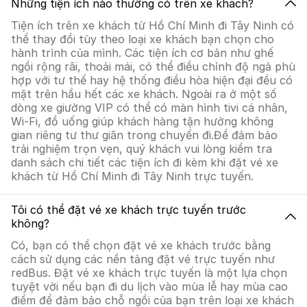
Những tiện ích nào thường có trên xe khách?
Tiện ích trên xe khách từ Hồ Chí Minh đi Tây Ninh có
thể thay đổi tùy theo loại xe khách bạn chọn cho
hành trình của mình. Các tiện ích cơ bản như ghế
ngồi rộng rãi, thoải mái, có thể điều chỉnh độ ngả phù
hợp với tư thế hay hệ thống điều hòa hiện đại đều có
mặt trên hầu hết các xe khách. Ngoài ra ở một số
dòng xe giường VIP có thể có màn hình tivi cá nhân,
Wi-Fi, đồ uống giúp khách hàng tận hưởng không
gian riêng tư thư giãn trong chuyến đi.Để đảm bảo
trải nghiệm trọn vẹn, quý khách vui lòng kiểm tra
danh sách chi tiết các tiện ích đi kèm khi đặt vé xe
khách từ Hồ Chí Minh đi Tây Ninh trực tuyến.
Tôi có thể đặt vé xe khách trực tuyến trước
không?
Có, bạn có thể chọn đặt vé xe khách trước bằng
cách sử dụng các nền tảng đặt vé trực tuyến như
redBus. Đặt vé xe khách trực tuyến là một lựa chọn
tuyệt vời nếu bạn đi du lịch vào mùa lễ hay mùa cao
điểm để đảm bảo chỗ ngồi của bạn trên loại xe khách