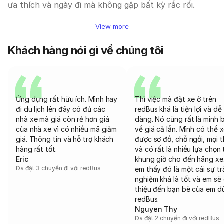
ưa thích và ngày đi mà không gặp bất kỳ rắc rối.
View more
Khách hàng nói gì về chúng tôi
Ứng dụng rất hữu ích. Mình hay
Thì việc mà đặt xe ở trên
đi du lịch lên đây có đủ các
redBus khá là tiện lợi và dễ
nhà xe mà giá còn rẻ hơn giá
dàng. Nó cũng rất là minh 
của nhà xe vì có nhiều mã giảm
về giá cả lẫn. Mình có thể 
giá. Thông tin và hỗ trợ khách
được sơ đồ, chỗ ngồi, mọi 
hàng rất tốt.
và có rất là nhiều lựa chọn 
Eric
khung giờ cho đến hãng xe
Đã đặt 3 chuyến đi với redBus
em thấy đó là một cái sự tr
nghiệm khá là tốt và em sẽ 
thiệu đến bạn bè của em d
redBus.
Nguyen Thy
Đã đặt 2 chuyến đi với redBus