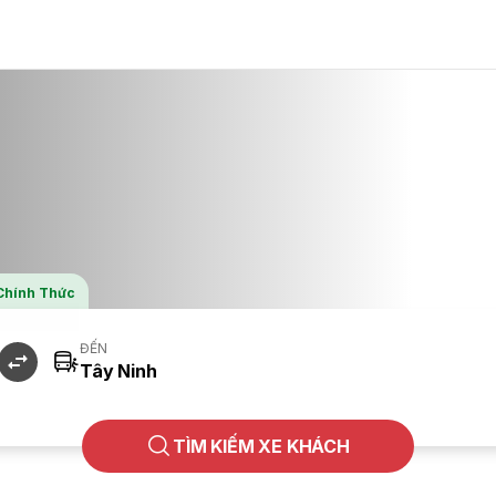
 Chính Thức
ĐẾN
TÌM KIẾM XE KHÁCH