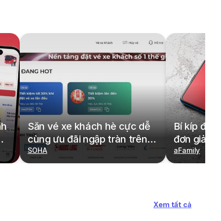
nh
Săn vé xe khách hè cực dễ
Bí kíp đặt
cùng ưu đãi ngập tràn trên
đơn giản,
redBus
SOHA
cả gia đìn
aFamily
Xem tất cả