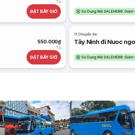
Từ
ĐẶT BÂY GIỜ
Sử Dụng Mã SALEHE88: Giảm 
11
Chuyến Xe
Tây Ninh đi Nuoc ngo
550.000₫
Từ
ĐẶT BÂY GIỜ
Sử Dụng Mã SALEHE88: Giảm 