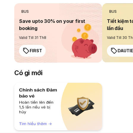
BUS
BUS
Save upto 30% on your first
Tiết kiệm t
booking
lần đầu
Valid Till 31 Th8
Valid Till 30 T
FIRST
DAUTI
Có gì mới