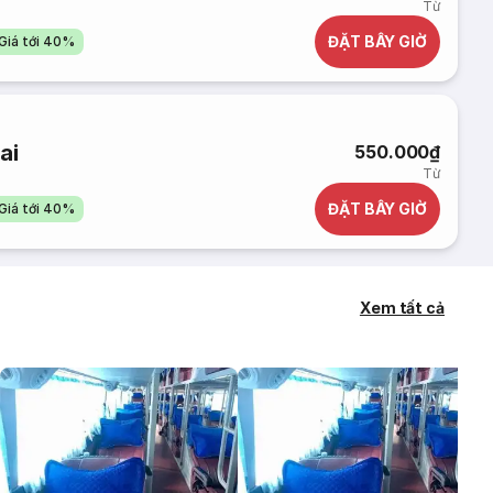
Từ
ĐẶT BÂY GIỜ
Giá tới 40%
ai
550.000₫
Từ
ĐẶT BÂY GIỜ
Giá tới 40%
Xem tất cả