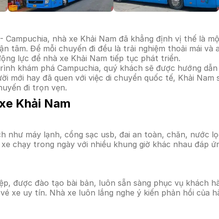
 - Campuchia, nhà xe Khải Nam đã khẳng định vị thế là m
ận tâm. Để mỗi chuyến đi đều là trải nghiệm thoải mái và
động lực để nhà xe Khải Nam tiếp tục phát triển.
trình khám phá Campuchia, quý khách sẽ được hướng dẫn t
gười mới hay đã quen với việc di chuyển quốc tế, Khải Nam
huyến đi trọn vẹn.
 xe Khải Nam
ích như máy lạnh, cổng sạc usb, đai an toàn, chăn, nước 
 xe chạy trong ngày với nhiều khung giờ khác nhau đáp ứ
p, được đào tạo bài bản, luôn sẵn sàng phục vụ khách hà
 vé xe uy tín. Nhà xe luôn lắng nghe ý kiến phản hồi của