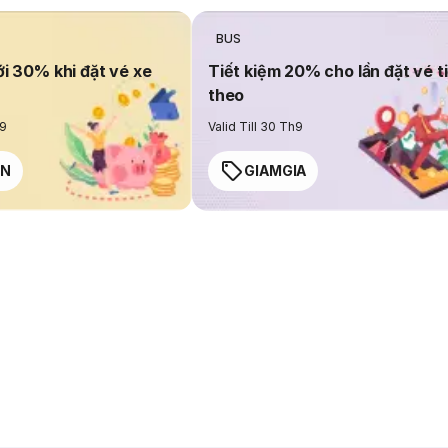
BUS
ới 30% khi đặt vé xe
Tiết kiệm 20% cho lần đặt vé t
theo
h9
Valid Till 30 Th9
EN
GIAMGIA