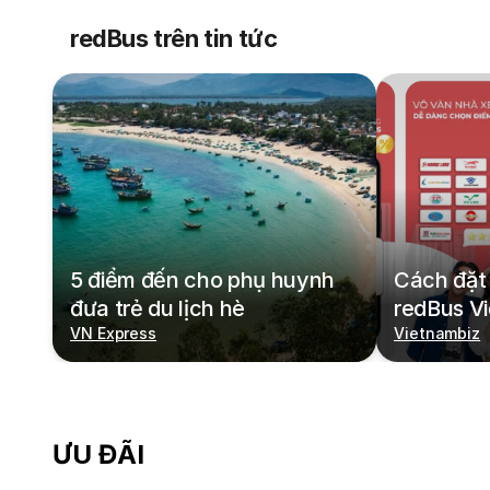
redBus trên tin tức
5 điểm đến cho phụ huynh
Cách đặt 
đưa trẻ du lịch hè
redBus V
VN Express
Vietnambiz
ƯU ĐÃI