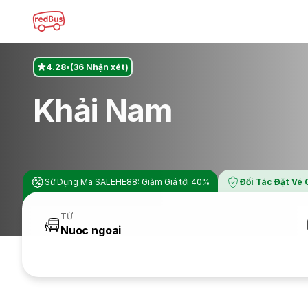
4.28
(36 Nhận xét)
Khải Nam
Sử Dụng Mã SALEHE88: Giảm Giá tới 40%
Đối Tác Đặt Vé
TỪ