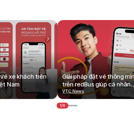
vé xe khách trên
Giải pháp đặt vé thông mi
iệt Nam
trên redBus giúp cá nhân
hoá hành trình di chuyển
VTC News
1/6