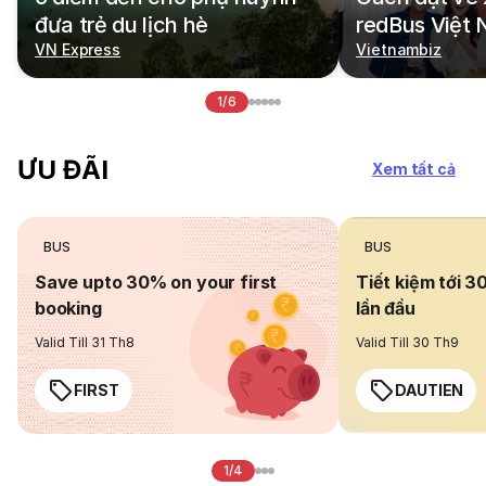
đưa trẻ du lịch hè
redBus Việt
VN Express
Vietnambiz
1/6
ƯU ĐÃI
Xem tất cả
BUS
BUS
Save upto 30% on your first
Tiết kiệm tới 3
booking
lần đầu
Valid Till 31 Th8
Valid Till 30 Th9
FIRST
DAUTIEN
1/4