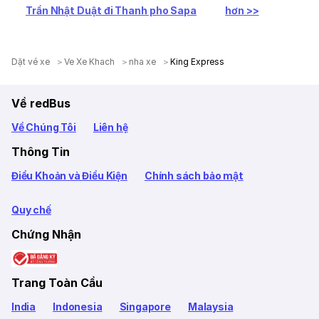
Trần Nhật Duật đi Thanh pho Sapa
hơn >>
Dặt vé xe
Ve Xe Khach
nha xe
King Express
Về redBus
Về Chúng Tôi
Liên hệ
Thông Tin
Điều Khoản và Điều Kiện
Chính sách bảo mật
Quy chế
Chứng Nhận
Trang Toàn Cầu
India
Indonesia
Singapore
Malaysia