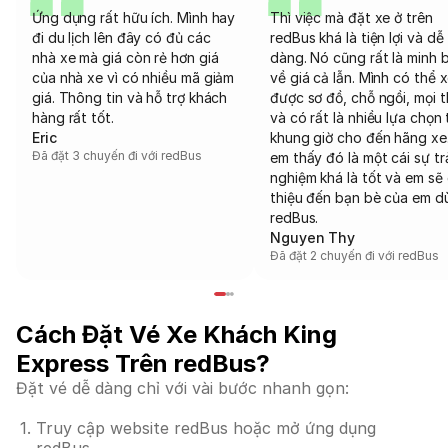
Ứng dụng rất hữu ích. Mình hay
Thì việc mà đặt xe ở trên
đi du lịch lên đây có đủ các
redBus khá là tiện lợi và dễ
nhà xe mà giá còn rẻ hơn giá
dàng. Nó cũng rất là minh 
của nhà xe vì có nhiều mã giảm
về giá cả lẫn. Mình có thể 
giá. Thông tin và hỗ trợ khách
được sơ đồ, chỗ ngồi, mọi 
hàng rất tốt.
và có rất là nhiều lựa chọn 
Eric
khung giờ cho đến hãng xe
Đã đặt 3 chuyến đi với redBus
em thấy đó là một cái sự tr
nghiệm khá là tốt và em sẽ 
thiệu đến bạn bè của em d
redBus.
Nguyen Thy
Đã đặt 2 chuyến đi với redBus
Cách Đặt Vé Xe Khách King
Express Trên redBus?
Đặt vé dễ dàng chỉ với vài bước nhanh gọn:
Truy cập website redBus hoặc mở ứng dụng