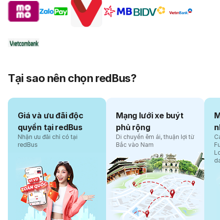
Tại sao nên chọn redBus?
Giá và ưu đãi độc
Mạng lưới xe buýt
M
quyền tại redBus
phủ rộng
n
Nhận ưu đãi chỉ có tại
Di chuyển êm ái, thuận lợi từ
Cá
redBus
Bắc vào Nam
F
L
d