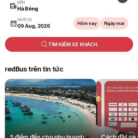
ĐẾN
NGÀY ĐI
Hôm nay
Ngày mai
09 Aug, 2026
TÌM KIẾM XE KHÁCH
redBus trên tin tức
5 điểm đến cho phụ huynh
Cách đặt vé 