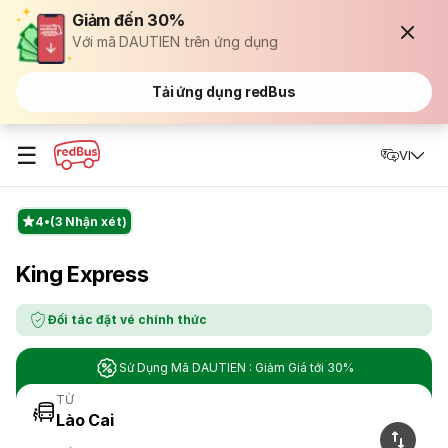
Giảm đến 30%
Với mã DAUTIEN trên ứng dụng
Tải ứng dụng redBus
☰
VI
4
(3 Nhận xét)
King Express
Đối tác đặt vé chính thức
Sử Dụng Mã DAUTIEN : Giảm Giá tới 30%
TỪ