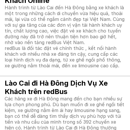
Khách Online
Hành trình từ Lào Cai đến Hà Đông bằng xe khách là
một trong những cách di chuyển vừa hiệu quả, thoải
mái, lại vừa có thể ngắm cảnh đẹp tại Việt Nam. Cùng
với sự gia tăng của các đơn vị vận tải hành khách uy
tín, chất lượng cao, việc đặt vé xe khách cho tuyến
đường này đã trở nên thuận tiện hơn bao giờ hết,
nhờ vào nền tảng redBus Việt Nam.
redBus là đối tác đặt vé chính thức , kết nối hành
khách với nhiều nhà xe đáng tin cậy, cung cấp các
loại hình dịch vụ đa dạng, từ xe ghế ngồi phổ thông,
xe giường nằm thoải mái, đến xe limousine cao cấp.
Lào Cai đi Hà Đông Dịch Vụ Xe
Khách trên redBus
Các hãng xe đi Hà Đông mang đến cho bạn nhiều sự
lựa chọn phong phú. Dù bạn muốn đi xe ghế ngồi tiết
kiệm, xe giường nằm êm ái hay limousine hạng sang,
bạn có thể dễ dàng tìm thấy dịch vụ phù hợp với túi
tiền và nhu cầu của mình trong số 392 chuyến xe
hiện có. Hành trình từ Lào Cai đi Hà Đông thường