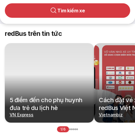
Tìm kiếm xe
redBus trên tin tức
5 điểm đến cho phụ huynh
Cách đặt vé 
đưa trẻ du lịch hè
redBus Việt
VN Express
Vietnambiz
1/6