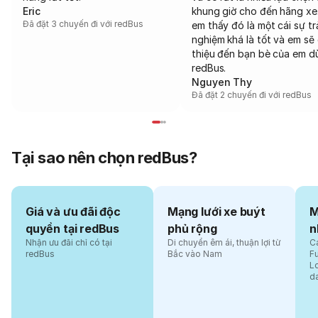
Eric
khung giờ cho đến hãng xe
Đã đặt 3 chuyến đi với redBus
em thấy đó là một cái sự tr
nghiệm khá là tốt và em sẽ 
thiệu đến bạn bè của em d
redBus.
Nguyen Thy
Đã đặt 2 chuyến đi với redBus
Tại sao nên chọn redBus?
Giá và ưu đãi độc
Mạng lưới xe buýt
M
quyền tại redBus
phủ rộng
n
Nhận ưu đãi chỉ có tại
Di chuyển êm ái, thuận lợi từ
Cá
redBus
Bắc vào Nam
F
L
d