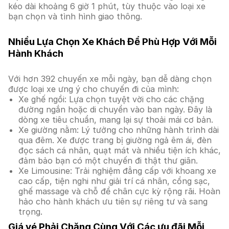
kéo dài khoảng 6 giờ 1 phút, tùy thuộc vào loại xe
bạn chọn và tình hình giao thông.
Nhiều Lựa Chọn Xe Khách Để Phù Hợp Với Mỗi
Hành Khách
Với hơn 392 chuyến xe mỗi ngày, bạn dễ dàng chọn
được loại xe ưng ý cho chuyến đi của mình:
Xe ghế ngồi: Lựa chọn tuyệt vời cho các chặng
đường ngắn hoặc di chuyển vào ban ngày. Đây là
dòng xe tiêu chuẩn, mang lại sự thoải mái cơ bản.
Xe giường nằm: Lý tưởng cho những hành trình dài
qua đêm. Xe được trang bị giường ngả êm ái, đèn
đọc sách cá nhân, quạt mát và nhiều tiện ích khác,
đảm bảo bạn có một chuyến đi thật thư giãn.
Xe Limousine: Trải nghiệm đẳng cấp với khoang xe
cao cấp, tiện nghi như giải trí cá nhân, cổng sạc,
ghế massage và chỗ để chân cực kỳ rộng rãi. Hoàn
hảo cho hành khách ưu tiên sự riêng tư và sang
trọng.
Giá vé Phải Chăng Cùng Với Các ưu đãi Mỗi