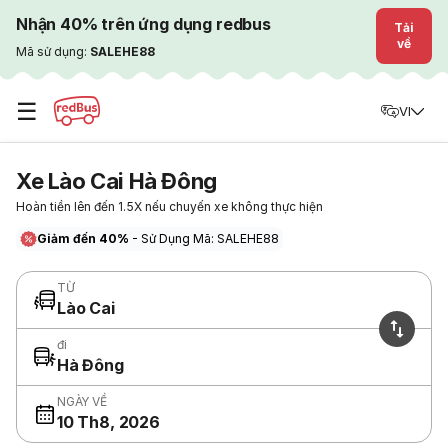
Nhận 40% trên ứng dụng redbus
Tải
về
Mã sử dụng:
SALEHE88
☰
VI
Xe Lào Cai Hà Đông
Hoàn tiền lên đến 1.5X nếu chuyến xe không thực hiện
Giảm đến 40%
- Sử Dụng Mã: SALEHE88
TỪ
Lào Cai
đi
Hà Đông
NGÀY VỀ
10 Th8, 2026