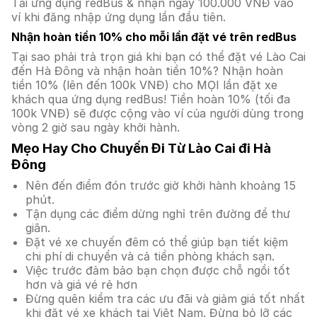
Tải ứng dụng redBus & nhận ngay 100.000 VNĐ vào
ví khi đăng nhập ứng dụng lần đầu tiên.
Nhận hoàn tiền 10% cho mỗi lần đặt vé trên redBus
Tại sao phải trả trọn giá khi bạn có thể đặt vé Lào Cai
đến Hà Đông và nhận hoàn tiền 10%? Nhận hoàn
tiền 10% (lên đến 100k VNĐ) cho MỌI lần đặt xe
khách qua ứng dụng redBus! Tiền hoàn 10% (tối đa
100k VNĐ) sẽ được cộng vào ví của người dùng trong
vòng 2 giờ sau ngày khởi hành.
Mẹo Hay Cho Chuyến Đi Từ Lào Cai đi Hà
Đông
Nên đến điểm đón trước giờ khởi hành khoảng 15
phút.
Tận dụng các điểm dừng nghỉ trên đường để thư
giãn.
Đặt vé xe chuyến đêm có thể giúp bạn tiết kiệm
chi phí di chuyển và cả tiền phòng khách sạn.
Việc trước đảm bảo bạn chọn được chỗ ngồi tốt
hơn và giá vé rẻ hơn
Đừng quên kiểm tra các ưu đãi và giảm giá tốt nhất
khi đặt vé xe khách tại Việt Nam. Đừng bỏ lỡ các