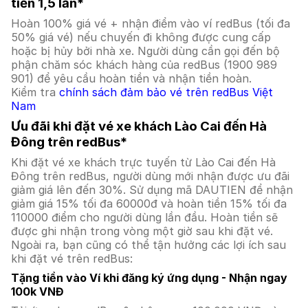
tiền 1,5 lần*
Hoàn 100% giá vé + nhận điểm vào ví redBus (tối đa
50% giá vé) nếu chuyến đi không được cung cấp
hoặc bị hủy bởi nhà xe. Người dùng cần gọi đến bộ
phận chăm sóc khách hàng của redBus (1900 989
901) để yêu cầu hoàn tiền và nhận tiền hoàn.
Kiểm tra
chính sách đảm bảo vé trên redBus Việt
Nam
Ưu đãi khi đặt vé xe khách Lào Cai đến Hà
Đông trên redBus*
Khi đặt vé xe khách trực tuyến từ Lào Cai đến Hà
Đông trên redBus, người dùng mới nhận được ưu đãi
giảm giá lên đến 30%. Sử dụng mã DAUTIEN để nhận
giảm giá 15% tối đa 60000đ và hoàn tiền 15% tối đa
110000 điểm cho người dùng lần đầu. Hoàn tiền sẽ
được ghi nhận trong vòng một giờ sau khi đặt vé.
Ngoài ra, bạn cũng có thể tận hưởng các lợi ích sau
khi đặt vé trên redBus:
Tặng tiền vào Ví khi đăng ký ứng dụng - Nhận ngay
100k VNĐ