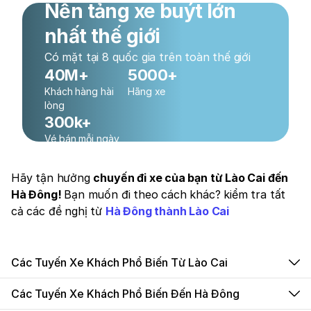
Nền tảng xe buýt lớn
nhất thế giới
Có mặt tại 8 quốc gia trên toàn thế giới
40M+
5000+
Khách hàng hài
Hãng xe
lòng
300k+
Vé bán mỗi ngày
Hãy tận hưởng
chuyến đi xe của bạn từ Lào Cai đến
Hà Đông!
Bạn muốn đi theo cách khác? kiểm tra tất
cả các đề nghị từ
Hà Đông thành Lào Cai
Các Tuyến Xe Khách Phổ Biến Từ Lào Cai
Các Tuyến Xe Khách Phổ Biến Đến Hà Đông