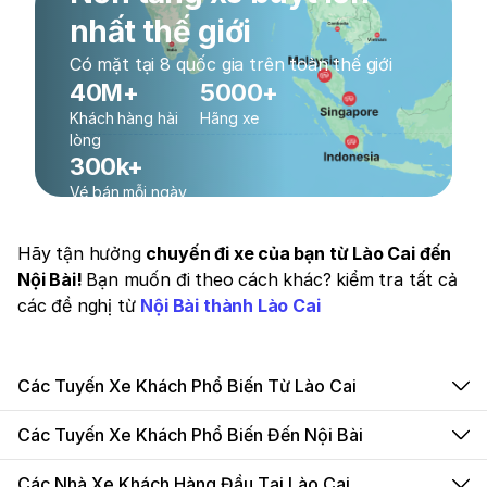
nhất thế giới
Có mặt tại 8 quốc gia trên toàn thế giới
40M+
5000+
Khách hàng hài
Hãng xe
lòng
300k+
Vé bán mỗi ngày
Hãy tận hưởng
chuyến đi xe của bạn từ Lào Cai đến
Nội Bài!
Bạn muốn đi theo cách khác? kiểm tra tất cả
các đề nghị từ
Nội Bài thành Lào Cai
Các Tuyến Xe Khách Phổ Biến Từ Lào Cai
Các Tuyến Xe Khách Phổ Biến Đến Nội Bài
Các Nhà Xe Khách Hàng Đầu Tại Lào Cai