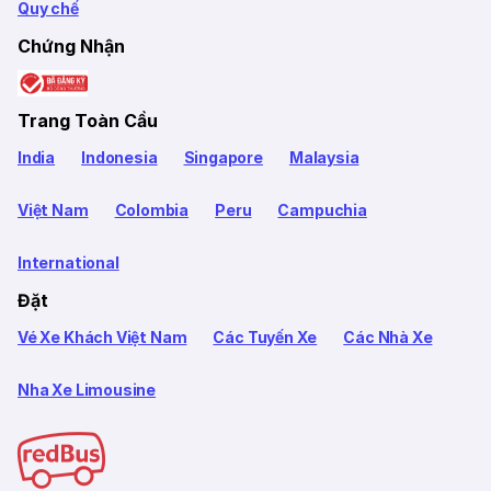
Quy chế
Chứng Nhận
Trang Toàn Cầu
India
Indonesia
Singapore
Malaysia
Việt Nam
Colombia
Peru
Campuchia
International
Đặt
Vé Xe Khách Việt Nam
Các Tuyến Xe
Các Nhà Xe
Nha Xe Limousine