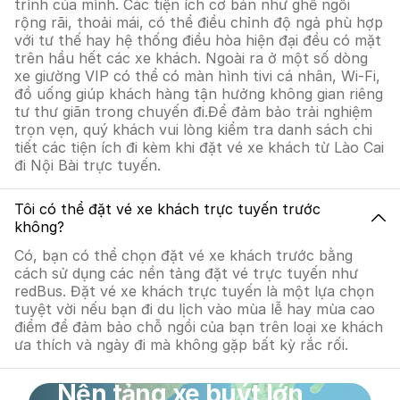
trình của mình. Các tiện ích cơ bản như ghế ngồi
rộng rãi, thoải mái, có thể điều chỉnh độ ngả phù hợp
với tư thế hay hệ thống điều hòa hiện đại đều có mặt
trên hầu hết các xe khách. Ngoài ra ở một số dòng
xe giường VIP có thể có màn hình tivi cá nhân, Wi-Fi,
đồ uống giúp khách hàng tận hưởng không gian riêng
tư thư giãn trong chuyến đi.Để đảm bảo trải nghiệm
trọn vẹn, quý khách vui lòng kiểm tra danh sách chi
tiết các tiện ích đi kèm khi đặt vé xe khách từ Lào Cai
đi Nội Bài trực tuyến.
Tôi có thể đặt vé xe khách trực tuyến trước
không?
Có, bạn có thể chọn đặt vé xe khách trước bằng
cách sử dụng các nền tảng đặt vé trực tuyến như
redBus. Đặt vé xe khách trực tuyến là một lựa chọn
tuyệt vời nếu bạn đi du lịch vào mùa lễ hay mùa cao
điểm để đảm bảo chỗ ngồi của bạn trên loại xe khách
ưa thích và ngày đi mà không gặp bất kỳ rắc rối.
Nền tảng xe buýt lớn