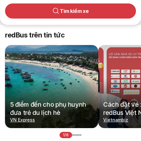
Tìm kiếm xe
redBus trên tin tức
5 điểm đến cho phụ huynh
Cách đặt vé 
đưa trẻ du lịch hè
redBus Việt
VN Express
Vietnambiz
1/6