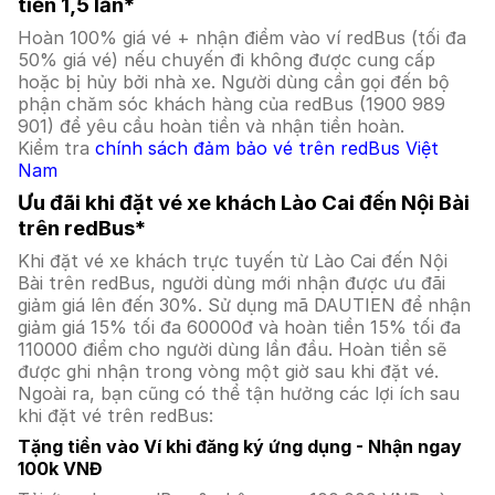
tiền 1,5 lần*
Hoàn 100% giá vé + nhận điểm vào ví redBus (tối đa
50% giá vé) nếu chuyến đi không được cung cấp
hoặc bị hủy bởi nhà xe. Người dùng cần gọi đến bộ
phận chăm sóc khách hàng của redBus (1900 989
901) để yêu cầu hoàn tiền và nhận tiền hoàn.
Kiểm tra
chính sách đảm bảo vé trên redBus Việt
Nam
Ưu đãi khi đặt vé xe khách Lào Cai đến Nội Bài
trên redBus*
Khi đặt vé xe khách trực tuyến từ Lào Cai đến Nội
Bài trên redBus, người dùng mới nhận được ưu đãi
giảm giá lên đến 30%. Sử dụng mã DAUTIEN để nhận
giảm giá 15% tối đa 60000đ và hoàn tiền 15% tối đa
110000 điểm cho người dùng lần đầu. Hoàn tiền sẽ
được ghi nhận trong vòng một giờ sau khi đặt vé.
Ngoài ra, bạn cũng có thể tận hưởng các lợi ích sau
khi đặt vé trên redBus:
Tặng tiền vào Ví khi đăng ký ứng dụng - Nhận ngay
100k VNĐ