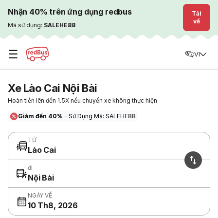
Nhận 40% trên ứng dụng redbus
Tải
về
Mã sử dụng:
SALEHE88
☰
VI
Xe Lào Cai Nội Bài
Hoàn tiền lên đến 1.5X nếu chuyến xe không thực hiện
Giảm đến 40%
- Sử Dụng Mã: SALEHE88
TỪ
Lào Cai
đi
Nội Bài
NGÀY VỀ
10 Th8, 2026