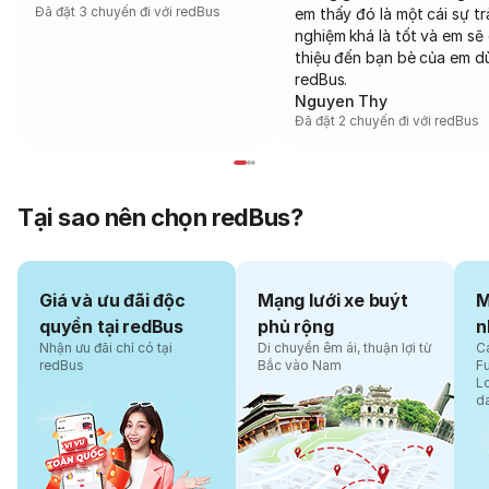
Đã đặt 3 chuyến đi với redBus
em thấy đó là một cái sự tr
nghiệm khá là tốt và em sẽ 
thiệu đến bạn bè của em d
redBus.
Nguyen Thy
Đã đặt 2 chuyến đi với redBus
Tại sao nên chọn redBus?
Giá và ưu đãi độc
Mạng lưới xe buýt
M
quyền tại redBus
phủ rộng
n
Nhận ưu đãi chỉ có tại
Di chuyển êm ái, thuận lợi từ
Cá
redBus
Bắc vào Nam
F
L
d