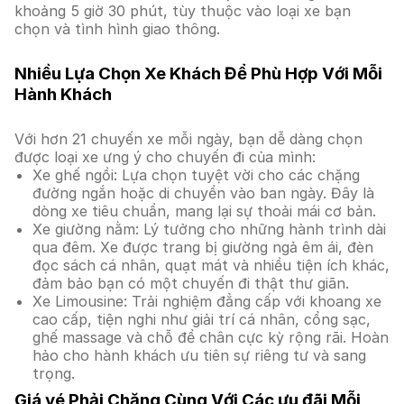
khoảng 5 giờ 30 phút, tùy thuộc vào loại xe bạn
chọn và tình hình giao thông.
Nhiều Lựa Chọn Xe Khách Để Phù Hợp Với Mỗi
Hành Khách
Với hơn 21 chuyến xe mỗi ngày, bạn dễ dàng chọn
được loại xe ưng ý cho chuyến đi của mình:
Xe ghế ngồi: Lựa chọn tuyệt vời cho các chặng
đường ngắn hoặc di chuyển vào ban ngày. Đây là
dòng xe tiêu chuẩn, mang lại sự thoải mái cơ bản.
Xe giường nằm: Lý tưởng cho những hành trình dài
qua đêm. Xe được trang bị giường ngả êm ái, đèn
đọc sách cá nhân, quạt mát và nhiều tiện ích khác,
đảm bảo bạn có một chuyến đi thật thư giãn.
Xe Limousine: Trải nghiệm đẳng cấp với khoang xe
cao cấp, tiện nghi như giải trí cá nhân, cổng sạc,
ghế massage và chỗ để chân cực kỳ rộng rãi. Hoàn
hảo cho hành khách ưu tiên sự riêng tư và sang
trọng.
Giá vé Phải Chăng Cùng Với Các ưu đãi Mỗi