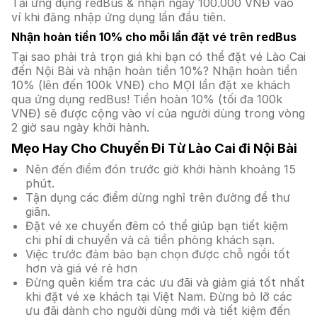
Tải ứng dụng redBus & nhận ngay 100.000 VNĐ vào
ví khi đăng nhập ứng dụng lần đầu tiên.
Nhận hoàn tiền 10% cho mỗi lần đặt vé trên redBus
Tại sao phải trả trọn giá khi bạn có thể đặt vé Lào Cai
đến Nội Bài và nhận hoàn tiền 10%? Nhận hoàn tiền
10% (lên đến 100k VNĐ) cho MỌI lần đặt xe khách
qua ứng dụng redBus! Tiền hoàn 10% (tối đa 100k
VNĐ) sẽ được cộng vào ví của người dùng trong vòng
2 giờ sau ngày khởi hành.
Mẹo Hay Cho Chuyến Đi Từ Lào Cai đi Nội Bài
Nên đến điểm đón trước giờ khởi hành khoảng 15
phút.
Tận dụng các điểm dừng nghỉ trên đường để thư
giãn.
Đặt vé xe chuyến đêm có thể giúp bạn tiết kiệm
chi phí di chuyển và cả tiền phòng khách sạn.
Việc trước đảm bảo bạn chọn được chỗ ngồi tốt
hơn và giá vé rẻ hơn
Đừng quên kiểm tra các ưu đãi và giảm giá tốt nhất
khi đặt vé xe khách tại Việt Nam. Đừng bỏ lỡ các
ưu đãi dành cho người dùng mới và tiết kiệm đến