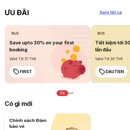
ƯU ĐÃI
Xem tất cả
BUS
BUS
Save upto 30% on your first
Tiết kiệm tới 3
booking
lần đầu
Valid Till 31 Th8
Valid Till 30 Th9
FIRST
DAUTIEN
1/4
Có gì mới