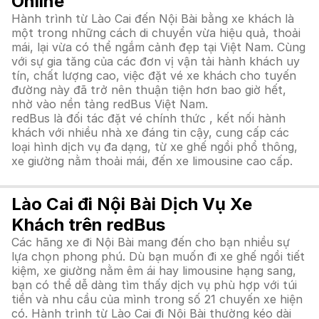
Online
Hành trình từ Lào Cai đến Nội Bài bằng xe khách là
một trong những cách di chuyển vừa hiệu quả, thoải
mái, lại vừa có thể ngắm cảnh đẹp tại Việt Nam. Cùng
với sự gia tăng của các đơn vị vận tải hành khách uy
tín, chất lượng cao, việc đặt vé xe khách cho tuyến
đường này đã trở nên thuận tiện hơn bao giờ hết,
nhờ vào nền tảng redBus Việt Nam.
redBus là đối tác đặt vé chính thức , kết nối hành
khách với nhiều nhà xe đáng tin cậy, cung cấp các
loại hình dịch vụ đa dạng, từ xe ghế ngồi phổ thông,
xe giường nằm thoải mái, đến xe limousine cao cấp.
Lào Cai đi Nội Bài Dịch Vụ Xe
Khách trên redBus
Các hãng xe đi Nội Bài mang đến cho bạn nhiều sự
lựa chọn phong phú. Dù bạn muốn đi xe ghế ngồi tiết
kiệm, xe giường nằm êm ái hay limousine hạng sang,
bạn có thể dễ dàng tìm thấy dịch vụ phù hợp với túi
tiền và nhu cầu của mình trong số 21 chuyến xe hiện
có. Hành trình từ Lào Cai đi Nội Bài thường kéo dài