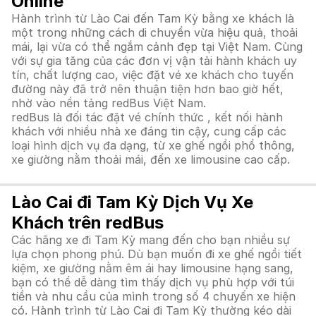
Online
Hành trình từ Lào Cai đến Tam Kỳ bằng xe khách là
một trong những cách di chuyển vừa hiệu quả, thoải
mái, lại vừa có thể ngắm cảnh đẹp tại Việt Nam. Cùng
với sự gia tăng của các đơn vị vận tải hành khách uy
tín, chất lượng cao, việc đặt vé xe khách cho tuyến
đường này đã trở nên thuận tiện hơn bao giờ hết,
nhờ vào nền tảng redBus Việt Nam.
redBus là đối tác đặt vé chính thức , kết nối hành
khách với nhiều nhà xe đáng tin cậy, cung cấp các
loại hình dịch vụ đa dạng, từ xe ghế ngồi phổ thông,
xe giường nằm thoải mái, đến xe limousine cao cấp.
Lào Cai đi Tam Kỳ Dịch Vụ Xe
Khách trên redBus
Các hãng xe đi Tam Kỳ mang đến cho bạn nhiều sự
lựa chọn phong phú. Dù bạn muốn đi xe ghế ngồi tiết
kiệm, xe giường nằm êm ái hay limousine hạng sang,
bạn có thể dễ dàng tìm thấy dịch vụ phù hợp với túi
tiền và nhu cầu của mình trong số 4 chuyến xe hiện
có. Hành trình từ Lào Cai đi Tam Kỳ thường kéo dài