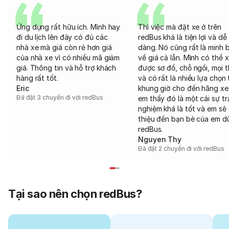
Ứng dụng rất hữu ích. Mình hay
Thì việc mà đặt xe ở trên
đi du lịch lên đây có đủ các
redBus khá là tiện lợi và dễ
nhà xe mà giá còn rẻ hơn giá
dàng. Nó cũng rất là minh 
của nhà xe vì có nhiều mã giảm
về giá cả lẫn. Mình có thể 
giá. Thông tin và hỗ trợ khách
được sơ đồ, chỗ ngồi, mọi 
hàng rất tốt.
và có rất là nhiều lựa chọn 
Eric
khung giờ cho đến hãng xe
Đã đặt 3 chuyến đi với redBus
em thấy đó là một cái sự tr
nghiệm khá là tốt và em sẽ 
thiệu đến bạn bè của em d
redBus.
Nguyen Thy
Đã đặt 2 chuyến đi với redBus
Tại sao nên chọn redBus?