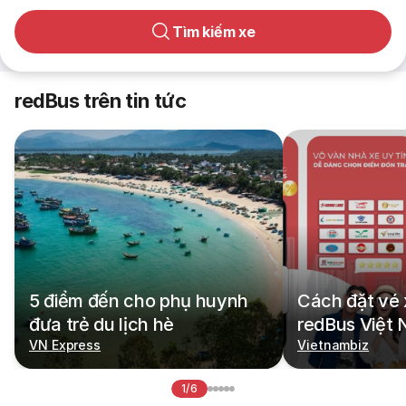
Tìm kiếm xe
redBus trên tin tức
5 điểm đến cho phụ huynh
Cách đặt vé 
đưa trẻ du lịch hè
redBus Việt
VN Express
Vietnambiz
1/6