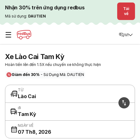
Nhận 30% trên ứng dụng redbus
Tải
về
Mã sử dụng:
DAUTIEN
☰
VI
Xe Lào Cai Tam Kỳ
Hoàn tiền lên đến 1.5X nếu chuyến xe không thực hiện
Giảm đến 30%
- Sử Dụng Mã: DAUTIEN
TỪ
Lào Cai
đi
Tam Kỳ
NGÀY VỀ
07 Th8, 2026