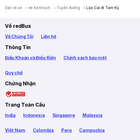
Dặt vé xe
Ve Xe Khach
Tuyến đường
Lào Cai đi Tam Kỳ
Về redBus
Về Chúng Tôi
Liên hệ
Thông Tin
Điều Khoản và Điều Kiện
Chính sách bảo mật
Quy chế
Chứng Nhận
Trang Toàn Cầu
India
Indonesia
Singapore
Malaysia
Việt Nam
Colombia
Peru
Campuchia