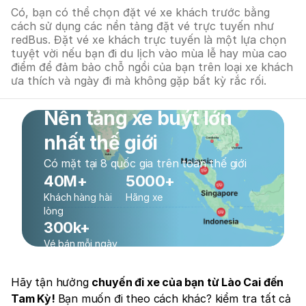
Có, bạn có thể chọn đặt vé xe khách trước bằng
cách sử dụng các nền tảng đặt vé trực tuyến như
redBus. Đặt vé xe khách trực tuyến là một lựa chọn
tuyệt vời nếu bạn đi du lịch vào mùa lễ hay mùa cao
điểm để đảm bảo chỗ ngồi của bạn trên loại xe khách
ưa thích và ngày đi mà không gặp bất kỳ rắc rối.
Nền tảng xe buýt lớn
nhất thế giới
Có mặt tại 8 quốc gia trên toàn thế giới
40M+
5000+
Khách hàng hài
Hãng xe
lòng
300k+
Vé bán mỗi ngày
Hãy tận hưởng
chuyến đi xe của bạn từ Lào Cai đến
Tam Kỳ!
Bạn muốn đi theo cách khác? kiểm tra tất cả