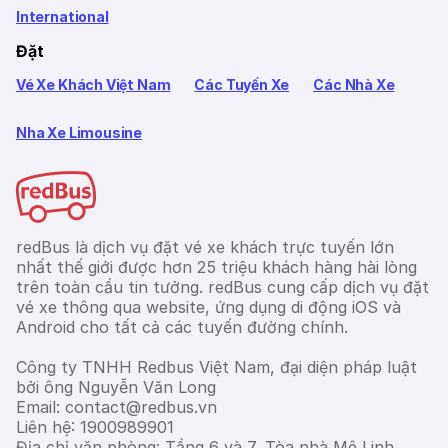
International
Đặt
Vé Xe Khách Việt Nam
Các Tuyến Xe
Các Nhà Xe
Nha Xe Limousine
redBus là dịch vụ đặt vé xe khách trực tuyến lớn
nhất thế giới được hơn 25 triệu khách hàng hài lòng
trên toàn cầu tin tưởng. redBus cung cấp dịch vụ đặt
vé xe thông qua website, ứng dụng di động iOS và
Android cho tất cả các tuyến đường chính.
Công ty TNHH Redbus Việt Nam, đại diện pháp luật
bởi ông Nguyễn Văn Long
Email: contact@redbus.vn
Liên hệ: 1900989901
Địa chỉ văn phòng: Tầng 6 và 7, Tòa nhà Mê Linh