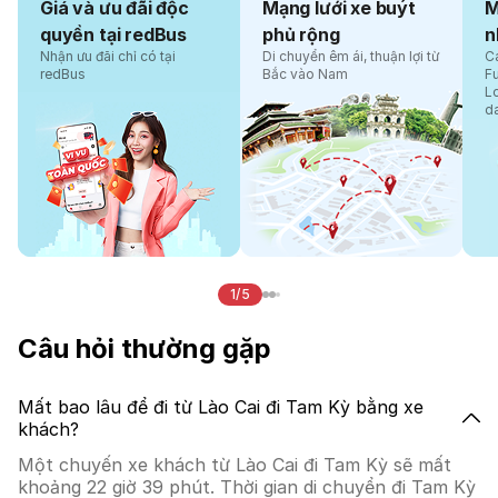
Giá và ưu đãi độc
Mạng lưới xe buýt
M
quyền tại redBus
phủ rộng
n
Nhận ưu đãi chỉ có tại
Di chuyển êm ái, thuận lợi từ
Cá
redBus
Bắc vào Nam
F
L
d
1/5
Câu hỏi thường gặp
Mất bao lâu để đi từ Lào Cai đi Tam Kỳ bằng xe
khách?
Một chuyến xe khách từ Lào Cai đi Tam Kỳ sẽ mất
khoảng 22 giờ 39 phút. Thời gian di chuyển đi Tam Kỳ