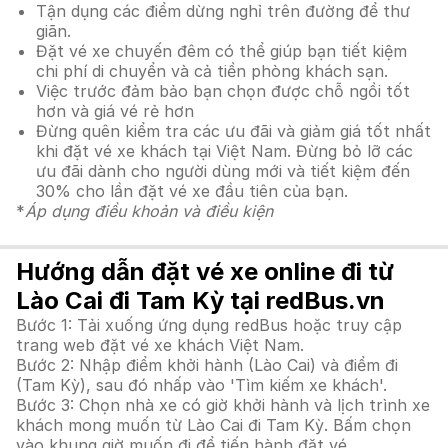
Tận dụng các điểm dừng nghỉ trên đường để thư
giãn.
Đặt vé xe chuyến đêm có thể giúp bạn tiết kiệm
chi phí di chuyển và cả tiền phòng khách sạn.
Việc trước đảm bảo bạn chọn được chỗ ngồi tốt
hơn và giá vé rẻ hơn
Đừng quên kiểm tra các ưu đãi và giảm giá tốt nhất
khi đặt vé xe khách tại Việt Nam. Đừng bỏ lỡ các
ưu đãi dành cho người dùng mới và tiết kiệm đến
30% cho lần đặt vé xe đầu tiên của bạn.
*
Áp dụng điều khoản và điều kiện
Hướng dẫn đặt vé xe online đi từ
Lào Cai đi Tam Kỳ tại redBus.vn
Bước 1: Tải xuống ứng dụng redBus hoặc truy cập
trang web đặt vé xe khách Việt Nam.
Bước 2: Nhập điểm khởi hành (Lào Cai) và điểm đi
(Tam Kỳ), sau đó nhấp vào 'Tìm kiếm xe khách'.
Bước 3: Chọn nhà xe có giờ khởi hành và lịch trình xe
khách mong muốn từ Lào Cai đi Tam Kỳ. Bấm chọn
vào khung giờ muốn đi để tiến hành đặt vé.