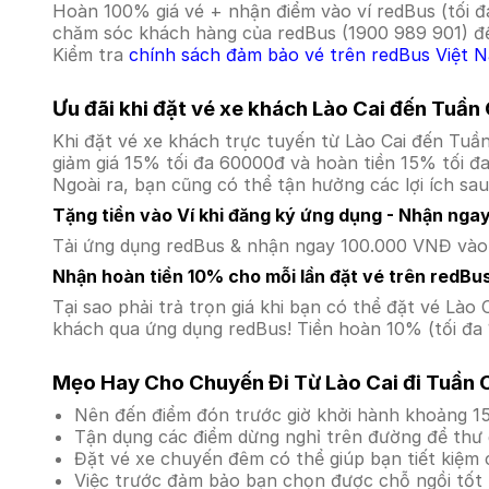
Hoàn 100% giá vé + nhận điểm vào ví redBus (tối đ
chăm sóc khách hàng của redBus (1900 989 901) để
Kiểm tra
chính sách đảm bảo vé trên redBus Việt 
Ưu đãi khi đặt vé xe khách Lào Cai đến Tuần
Khi đặt vé xe khách trực tuyến từ Lào Cai đến Tu
giảm giá 15% tối đa 60000đ và hoàn tiền 15% tối đ
Ngoài ra, bạn cũng có thể tận hưởng các lợi ích sau
Tặng tiền vào Ví khi đăng ký ứng dụng - Nhận nga
Tải ứng dụng redBus & nhận ngay 100.000 VNĐ vào v
Nhận hoàn tiền 10% cho mỗi lần đặt vé trên redBu
Tại sao phải trả trọn giá khi bạn có thể đặt vé L
khách qua ứng dụng redBus! Tiền hoàn 10% (tối đa 
Mẹo Hay Cho Chuyến Đi Từ Lào Cai đi Tuần 
Nên đến điểm đón trước giờ khởi hành khoảng 15
Tận dụng các điểm dừng nghỉ trên đường để thư 
Đặt vé xe chuyến đêm có thể giúp bạn tiết kiệm c
Việc trước đảm bảo bạn chọn được chỗ ngồi tốt 