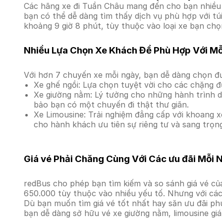
Các hãng xe đi Tuần Châu mang đến cho bạn nhiều s
bạn có thể dễ dàng tìm thấy dịch vụ phù hợp với tú
khoảng 9 giờ 8 phút, tùy thuộc vào loại xe bạn chọ
Nhiều Lựa Chọn Xe Khách Để Phù Hợp Với M
Với hơn 7 chuyến xe mỗi ngày, bạn dễ dàng chọn đư
Xe ghế ngồi: Lựa chọn tuyệt vời cho các chặng đ
Xe giường nằm: Lý tưởng cho những hành trình dà
bảo bạn có một chuyến đi thật thư giãn.
Xe Limousine: Trải nghiệm đẳng cấp với khoang xe
cho hành khách ưu tiên sự riêng tư và sang trọn
Giá vé Phải Chăng Cùng Với Các ưu đãi Mỗi 
redBus cho phép bạn tìm kiếm và so sánh giá vé của
650.000 tùy thuộc vào nhiều yếu tố. Nhưng với các 
Dù bạn muốn tìm giá vé tốt nhất hay săn ưu đãi phú
bạn dễ dàng sở hữu vé xe giường nằm, limousine gi