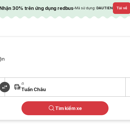
Nhận 30% trên ứng dụng redbus
·
Mã sử dụng:
DAUTIEN
Tải về
ện
đi
Tuần Châu
Tìm kiếm xe