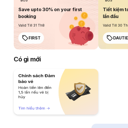
BUS
BUS
Save upto 30% on your first
Tiết kiệm t
booking
lần đầu
Valid Till 31 Th8
Valid Till 30 T
FIRST
DAUTI
Có gì mới