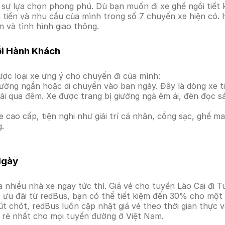
ự lựa chọn phong phú. Dù bạn muốn đi xe ghế ngồi tiết k
i tiền và nhu cầu của mình trong số 7 chuyến xe hiện có.
n và tình hình giao thông.
ỗi Hành Khách
ợc loại xe ưng ý cho chuyến đi của mình:
ường ngắn hoặc di chuyển vào ban ngày. Đây là dòng xe ti
i qua đêm. Xe được trang bị giường ngả êm ái, đèn đọc s
 cao cấp, tiện nghi như giải trí cá nhân, cổng sạc, ghế 
g.
Ngày
 nhiều nhà xe ngay tức thì. Giá vé cho tuyến Lào Cai đi 
ưu đãi từ redBus, bạn có thể tiết kiệm đến 30% cho một s
t chót, redBus luôn cập nhật giá vé theo thời gian thực v
á rẻ nhất cho mọi tuyến đường ở Việt Nam.