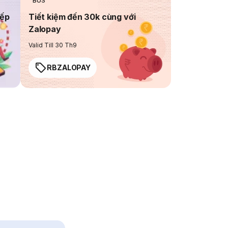
BUS
iếp
Tiết kiệm đến 30k cùng với
Zalopay
Valid Till 30 Th9
RBZALOPAY