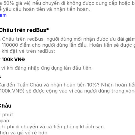
a 50% giá vé) nếu chuyến đi không được cung cấp hoặc bị
 yêu cầu hoàn tiền và nhận tiền hoàn.
Nam
 Châu trên redBus*
ần Châu trên redBus, người dùng mới nhận được ưu đãi gi
a 110000 điểm cho người dùng lần đầu. Hoàn tiền sẽ được 
 khi đặt vé trên redBus:
y 100k VNĐ
í khi đăng nhập ứng dụng lần đầu tiên.
s
ào Cai đến Tuần Châu và nhận hoàn tiền 10%? Nhận hoàn ti
100k VNĐ) sẽ được cộng vào ví của người dùng trong vòng
Châu
 phút.
giãn.
hi phí di chuyển và cả tiền phòng khách sạn.
hơn và giá vé rẻ hơn