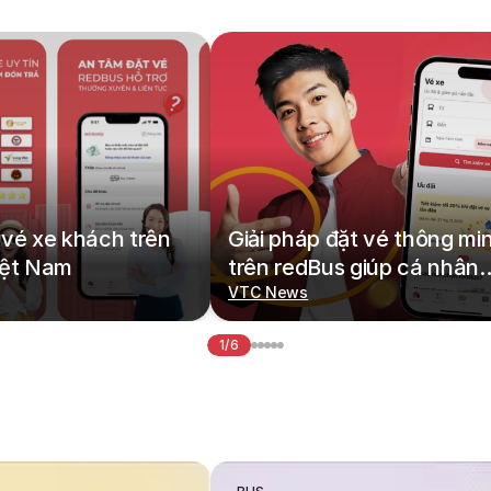
vé xe khách trên
Giải pháp đặt vé thông mi
iệt Nam
trên redBus giúp cá nhân
hoá hành trình di chuyển
VTC News
1/6