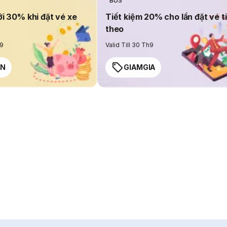
BUS
ới 30% khi đặt vé xe
Tiết kiệm 20% cho lần đặt vé t
theo
h9
Valid Till 30 Th9
EN
GIAMGIA