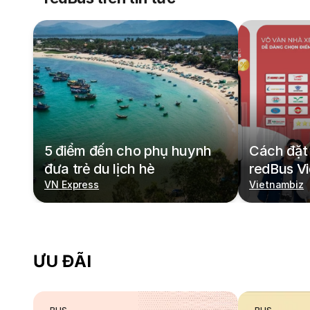
5 điểm đến cho phụ huynh
Cách đặt 
đưa trẻ du lịch hè
redBus V
VN Express
Vietnambiz
ƯU ĐÃI