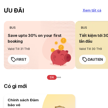
ƯU ĐÃI
Xem tất cả
BUS
BUS
Save upto 30% on your first
Tiết kiệm tới 3
booking
lần đầu
Valid Till 31 Th8
Valid Till 30 Th9
FIRST
DAUTIEN
1/4
Có gì mới