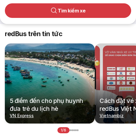
Tìm kiếm xe
redBus trên tin tức
5 điểm đến cho phụ huynh
Cách đặt vé 
đưa trẻ du lịch hè
redBus Việt
VN Express
Vietnambiz
1/6