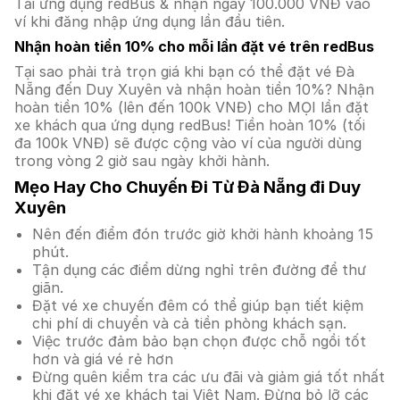
Tải ứng dụng redBus & nhận ngay 100.000 VNĐ vào
ví khi đăng nhập ứng dụng lần đầu tiên.
Nhận hoàn tiền 10% cho mỗi lần đặt vé trên redBus
Tại sao phải trả trọn giá khi bạn có thể đặt vé Đà
Nẵng đến Duy Xuyên và nhận hoàn tiền 10%? Nhận
hoàn tiền 10% (lên đến 100k VNĐ) cho MỌI lần đặt
xe khách qua ứng dụng redBus! Tiền hoàn 10% (tối
đa 100k VNĐ) sẽ được cộng vào ví của người dùng
trong vòng 2 giờ sau ngày khởi hành.
Mẹo Hay Cho Chuyến Đi Từ Đà Nẵng đi Duy
Xuyên
Nên đến điểm đón trước giờ khởi hành khoảng 15
phút.
Tận dụng các điểm dừng nghỉ trên đường để thư
giãn.
Đặt vé xe chuyến đêm có thể giúp bạn tiết kiệm
chi phí di chuyển và cả tiền phòng khách sạn.
Việc trước đảm bảo bạn chọn được chỗ ngồi tốt
hơn và giá vé rẻ hơn
Đừng quên kiểm tra các ưu đãi và giảm giá tốt nhất
khi đặt vé xe khách tại Việt Nam. Đừng bỏ lỡ các