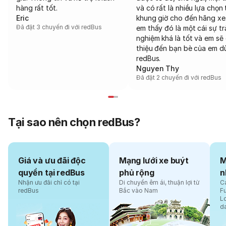
hàng rất tốt.
và có rất là nhiều lựa chọn 
Eric
khung giờ cho đến hãng xe
Đã đặt 3 chuyến đi với redBus
em thấy đó là một cái sự tr
nghiệm khá là tốt và em sẽ 
thiệu đến bạn bè của em d
redBus.
Nguyen Thy
Đã đặt 2 chuyến đi với redBus
Tại sao nên chọn redBus?
Giá và ưu đãi độc
Mạng lưới xe buýt
M
quyền tại redBus
phủ rộng
n
Nhận ưu đãi chỉ có tại
Di chuyển êm ái, thuận lợi từ
Cá
redBus
Bắc vào Nam
F
L
d