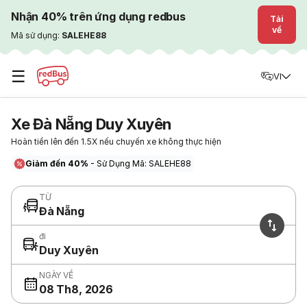
Nhận 40% trên ứng dụng redbus
Tải
về
Mã sử dụng:
SALEHE88
☰
VI
Xe Đà Nẵng Duy Xuyên
Hoàn tiền lên đến 1.5X nếu chuyến xe không thực hiện
Giảm đến 40%
- Sử Dụng Mã: SALEHE88
TỪ
Đà Nẵng
đi
Duy Xuyên
NGÀY VỀ
08 Th8, 2026