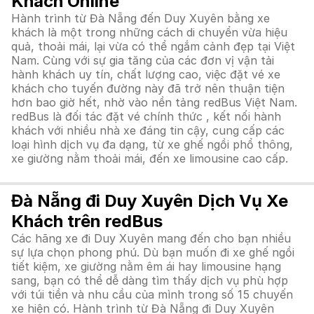
Khách Online
Hành trình từ Đà Nẵng đến Duy Xuyên bằng xe
khách là một trong những cách di chuyển vừa hiệu
quả, thoải mái, lại vừa có thể ngắm cảnh đẹp tại Việt
Nam. Cùng với sự gia tăng của các đơn vị vận tải
hành khách uy tín, chất lượng cao, việc đặt vé xe
khách cho tuyến đường này đã trở nên thuận tiện
hơn bao giờ hết, nhờ vào nền tảng redBus Việt Nam.
redBus là đối tác đặt vé chính thức , kết nối hành
khách với nhiều nhà xe đáng tin cậy, cung cấp các
loại hình dịch vụ đa dạng, từ xe ghế ngồi phổ thông,
xe giường nằm thoải mái, đến xe limousine cao cấp.
Đà Nẵng đi Duy Xuyên Dịch Vụ Xe
Khách trên redBus
Các hãng xe đi Duy Xuyên mang đến cho bạn nhiều
sự lựa chọn phong phú. Dù bạn muốn đi xe ghế ngồi
tiết kiệm, xe giường nằm êm ái hay limousine hạng
sang, bạn có thể dễ dàng tìm thấy dịch vụ phù hợp
với túi tiền và nhu cầu của mình trong số 15 chuyến
xe hiện có. Hành trình từ Đà Nẵng đi Duy Xuyên