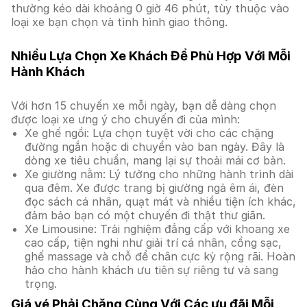
thường kéo dài khoảng 0 giờ 46 phút, tùy thuộc vào
loại xe bạn chọn và tình hình giao thông.
Nhiều Lựa Chọn Xe Khách Để Phù Hợp Với Mỗi
Hành Khách
Với hơn 15 chuyến xe mỗi ngày, bạn dễ dàng chọn
được loại xe ưng ý cho chuyến đi của mình:
Xe ghế ngồi: Lựa chọn tuyệt vời cho các chặng
đường ngắn hoặc di chuyển vào ban ngày. Đây là
dòng xe tiêu chuẩn, mang lại sự thoải mái cơ bản.
Xe giường nằm: Lý tưởng cho những hành trình dài
qua đêm. Xe được trang bị giường ngả êm ái, đèn
đọc sách cá nhân, quạt mát và nhiều tiện ích khác,
đảm bảo bạn có một chuyến đi thật thư giãn.
Xe Limousine: Trải nghiệm đẳng cấp với khoang xe
cao cấp, tiện nghi như giải trí cá nhân, cổng sạc,
ghế massage và chỗ để chân cực kỳ rộng rãi. Hoàn
hảo cho hành khách ưu tiên sự riêng tư và sang
trọng.
Giá vé Phải Chăng Cùng Với Các ưu đãi Mỗi