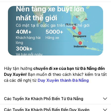
Nền tảng xe buýt lớn
nhất thế giới
Có mặt tại 8 quốc gia trên toàn thế giới
40M+
5000+
Khách hàng hài
Hãng xe
lòng
300k+
Vé bán mỗi ngày
Hãy tận hưởng
chuyến đi xe của bạn từ Đà Nẵng đến
Duy Xuyên!
Bạn muốn đi theo cách khác? kiểm tra tất
cả các đề nghị từ
Duy Xuyên thành Đà Nẵng
Các Tuyến Xe Khách Phổ Biến Từ Đà Nẵng
Các Tuyến Xe Khách Phổ Biến Đến Duy Xuyên