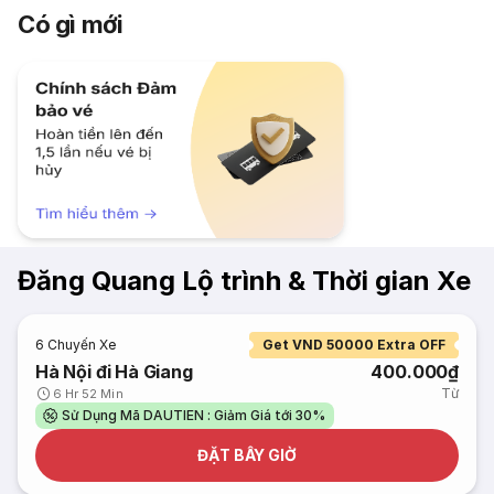
Có gì mới
Đăng Quang Lộ trình & Thời gian Xe
6
Chuyến Xe
Get VND 50000 Extra OFF
Hà Nội đi Hà Giang
400.000₫
Từ
6 Hr 52 Min
Sử Dụng Mã DAUTIEN : Giảm Giá tới 30%
ĐẶT BÂY GIỜ