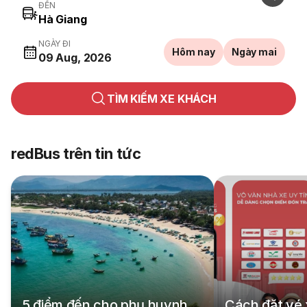
ĐẾN
NGÀY ĐI
Hôm nay
Ngày mai
09 Aug, 2026
TÌM KIẾM XE KHÁCH
redBus trên tin tức
5 điểm đến cho phụ huynh
Cách đặt vé 