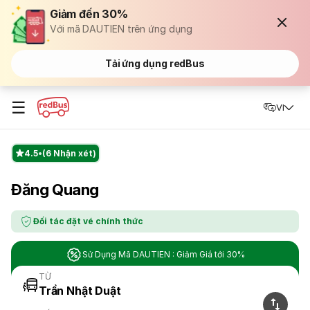
Giảm đến 30%
Với mã DAUTIEN trên ứng dụng
Tải ứng dụng redBus
☰
VI
4.5
(6 Nhận xét)
Đăng Quang
Đối tác đặt vé chính thức
Sử Dụng Mã DAUTIEN : Giảm Giá tới 30%
TỪ