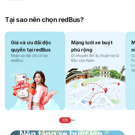
Tại sao nên chọn redBus?
Giá và ưu đãi độc
Mạng lưới xe buýt
M
quyền tại redBus
phủ rộng
n
Nhận ưu đãi chỉ có tại
Di chuyển êm ái, thuận lợi từ
Cá
redBus
Bắc vào Nam
F
L
d
1/5
Nền tảng xe buýt lớn