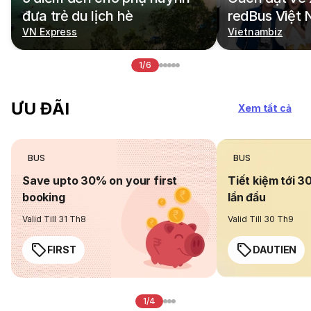
đưa trẻ du lịch hè
redBus Việt
VN Express
Vietnambiz
1/6
ƯU ĐÃI
Xem tất cả
BUS
BUS
Save upto 30% on your first
Tiết kiệm tới 3
booking
lần đầu
Valid Till 31 Th8
Valid Till 30 Th9
FIRST
DAUTIEN
1/4