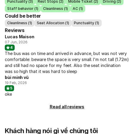
Punctuality (3)
Rest Stops (2)
Mobile Ticket (2)
Driving (2)
Staff behavior (1)
Cleanliness (1)
AC (1)
Could be better
Cleanliness (1)
Seat Allocation (1)
Punctuality (1)
Reviews
Lucas Maison
07 Jun, 2026
4
The bus was on time and arrived in advance, but was not very
comfortable: beware the space is very small. I'm not tall (1.72m)
and still had no space for my feet. Also the seat inclination
was so high that it was hard to sleep
bùi minh vũ
19 Feb, 2026
5
oke
Read all reviews
Khách hàng nói gì về chúng tôi