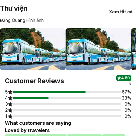
Thư viện
Xem tất cả
Đăng Quang Hình ảnh
4.50
Customer Reviews
6
5
67%
4
33%
3
0%
2
0%
1
0%
What customers are saying
Loved by travelers