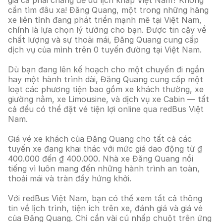
giá cả phải chăng để du lịch khắp Việt Nam? Không
cần tìm đâu xa! Đăng Quang, một trong những hãng
xe liên tỉnh đang phát triển mạnh mẽ tại Việt Nam,
chính là lựa chọn lý tưởng cho bạn. Được tin cậy về
chất lượng và sự thoải mái, Đăng Quang cung cấp
dịch vụ của mình trên 0 tuyến đường tại Việt Nam.
Dù bạn đang lên kế hoạch cho một chuyến đi ngắn
hay một hành trình dài, Đăng Quang cung cấp một
loạt các phương tiện bao gồm xe khách thường, xe
giường nằm, xe Limousine, và dịch vụ xe Cabin — tất
cả đều có thể đặt vé tiện lợi online qua redBus Việt
Nam.
Giá vé xe khách của Đăng Quang cho tất cả các
tuyến xe đang khai thác với mức giá dao động từ ₫
400.000 đến ₫ 400.000. Nhà xe Đăng Quang nổi
tiếng vì luôn mang đến những hành trình an toàn,
thoải mái và tràn đầy hứng khởi.
Với redBus Việt Nam, bạn có thể xem tất cả thông
tin về lịch trình, tiện ích trên xe, đánh giá và giá vé
của Đăng Quang. Chỉ cần vài cú nhấp chuột trên ứng