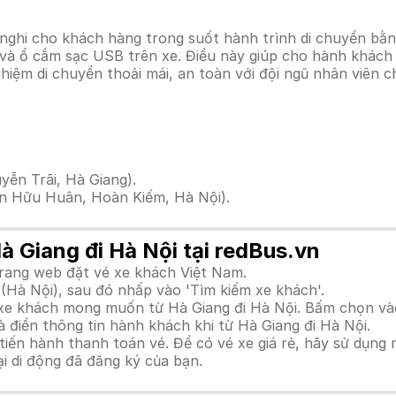
 nghi cho khách hàng trong suốt hành trình di chuyển bằn
i và ổ cắm sạc USB trên xe. Điều này giúp cho hành khác
ghiệm di chuyển thoải mái, an toàn với đội ngũ nhân viên 
yễn Trãi, Hà Giang).
n Hữu Huân, Hoàn Kiếm, Hà Nội).
à Giang đi Hà Nội tại redBus.vn
trang web đặt vé xe khách Việt Nam.
(Hà Nội), sau đó nhấp vào 'Tìm kiếm xe khách'.
h xe khách mong muốn từ Hà Giang đi Hà Nội. Bấm chọn và
 điền thông tin hành khách khi từ Hà Giang đi Hà Nội.
n hành thanh toán vé. Để có vé xe giá rẻ, hãy sử dụng mã
ại di động đã đăng ký của bạn.