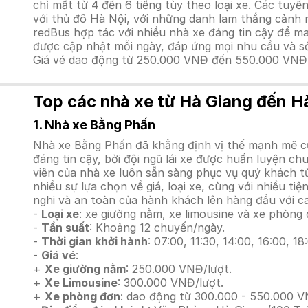
chỉ mất từ 4 đến 6 tiếng tùy theo loại xe. Các tuyế
với thủ đô Hà Nội, với những danh lam thắng cảnh n
redBus hợp tác với nhiều nhà xe đáng tin cậy để 
được cập nhật mỗi ngày, đáp ứng mọi nhu cầu và s
Giá vé dao động từ 250.000 VNĐ đến 550.000 VNĐ c
Top các nhà xe từ Hà Giang đến Hà
1. Nhà xe Bằng Phấn
Nhà xe Bằng Phấn đã khẳng định vị thế mạnh mẽ củ
đáng tin cậy, bởi đội ngũ lái xe được huấn luyện ch
viên của nhà xe luôn sẵn sàng phục vụ quý khách t
nhiều sự lựa chọn về giá, loại xe, cùng với nhiều t
nghi và an toàn của hành khách lên hàng đầu với 
-
Loại xe
: xe giường nằm, xe limousine và xe phòng 
-
Tần suất
: Khoảng 12 chuyến/ngày.
-
Thời gian khởi hành
: 07:00, 11:30, 14:00, 16:00, 18
-
Giá vé
:
+
Xe giường nằm
: 250.000 VNĐ/lượt.
+
Xe Limousine
: 300.000 VNĐ/lượt.
+
Xe phòng đơn
: dao động từ 300.000 - 550.000 V