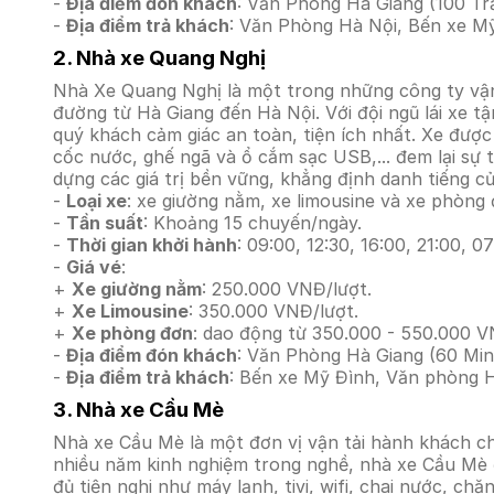
-
Địa điểm đón khách
: Văn Phòng Hà Giang (100 Tr
-
Địa điểm trả khách
: Văn Phòng Hà Nội, Bến xe Mỹ
2. Nhà xe Quang Nghị
Nhà Xe Quang Nghị là một trong những công ty vận
đường từ Hà Giang đến Hà Nội. Với đội ngũ lái xe 
quý khách cảm giác an toàn, tiện ích nhất. Xe được 
cốc nước, ghế ngã và ổ cắm sạc USB,... đem lại sự 
dựng các giá trị bền vững, khẳng định danh tiếng c
-
Loại xe
: xe giường nằm, xe limousine và xe phòng 
-
Tần suất
: Khoảng 15 chuyến/ngày.
-
Thời gian khởi hành
: 09:00, 12:30, 16:00, 21:00, 07
-
Giá vé
:
+
Xe giường nằm
: 250.000 VNĐ/lượt.
+
Xe Limousine
: 350.000 VNĐ/lượt.
+
Xe phòng đơn
: dao động từ 350.000 - 550.000 V
-
Địa điểm đón khách
: Văn Phòng Hà Giang (60 Min
-
Địa điểm trả khách
: Bến xe Mỹ Đình, Văn phòng H
3. Nhà xe Cầu Mè
Nhà xe Cầu Mè là một đơn vị vận tải hành khách chu
nhiều năm kinh nghiệm trong nghề, nhà xe Cầu Mè đ
đủ tiện nghi như máy lạnh, tivi, wifi, chai nước, c