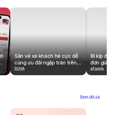
nh
Săn vé xe khách hè cực dễ
Bí kíp đặt
cùng ưu đãi ngập tràn trên
đơn giản,
redBus
SOHA
cả gia đìn
aFamily
Xem tất cả