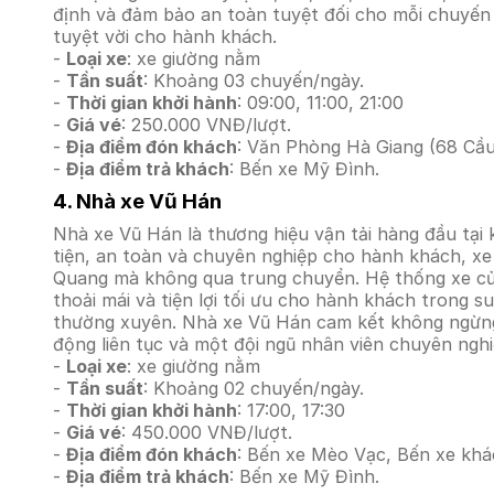
định và đảm bảo an toàn tuyệt đối cho mỗi chuyến đ
tuyệt vời cho hành khách.
-
Loại xe
: xe giường nằm
-
Tần suất
: Khoảng 03 chuyến/ngày.
-
Thời gian khởi hành
: 09:00, 11:00, 21:00
-
Giá vé
: 250.000 VNĐ/lượt.
-
Địa điểm đón khách
: Văn Phòng Hà Giang (68 Cầu
-
Địa điểm trả khách
: Bến xe Mỹ Đình.
4. Nhà xe Vũ Hán
Nhà xe Vũ Hán là thương hiệu vận tải hàng đầu tại 
tiện, an toàn và chuyên nghiệp cho hành khách, x
Quang mà không qua trung chuyển. Hệ thống xe của 
thoải mái và tiện lợi tối ưu cho hành khách trong 
thường xuyên. Nhà xe Vũ Hán cam kết không ngừng c
động liên tục và một đội ngũ nhân viên chuyên nghi
-
Loại xe
: xe giường nằm
-
Tần suất
: Khoảng 02 chuyến/ngày.
-
Thời gian khởi hành
: 17:00, 17:30
-
Giá vé
: 450.000 VNĐ/lượt.
-
Địa điểm đón khách
: Bến xe Mèo Vạc, Bến xe khá
-
Địa điểm trả khách
: Bến xe Mỹ Đình.