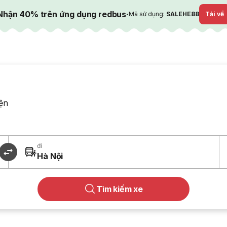
Nhận 40% trên ứng dụng redbus
·
Mã sử dụng:
SALEHE88
Tải về
ện
đi
Hà Nội
Tìm kiếm xe