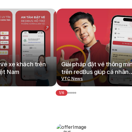
vé xe khách trên
Giải pháp đặt vé thông mi
iệt Nam
trên redBus giúp cá nhân
hoá hành trình di chuyển
VTC News
1/6