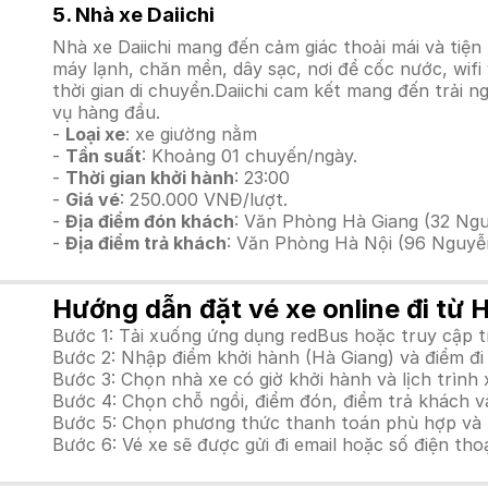
5. Nhà xe Daiichi
Nhà xe Daiichi mang đến cảm giác thoải mái và tiện
máy lạnh, chăn mền, dây sạc, nơi để cốc nước, wif
thời gian di chuyển.Daiichi cam kết mang đến trải n
vụ hàng đầu.
-
Loại xe
: xe giường nằm
-
Tần suất
: Khoảng 01 chuyến/ngày.
-
Thời gian khởi hành
: 23:00
-
Giá vé
: 250.000 VNĐ/lượt.
-
Địa điểm đón khách
: Văn Phòng Hà Giang (32 Ngu
-
Địa điểm trả khách
: Văn Phòng Hà Nội (96 Nguyễ
Hướng dẫn đặt vé xe online đi từ H
Bước 1: Tải xuống ứng dụng redBus hoặc truy cập 
Bước 2: Nhập điểm khởi hành (Hà Giang) và điểm đi 
Bước 3: Chọn nhà xe có giờ khởi hành và lịch trìn
Bước 4: Chọn chỗ ngồi, điểm đón, điểm trả khách và
Bước 5: Chọn phương thức thanh toán phù hợp và tiế
Bước 6: Vé xe sẽ được gửi đi email hoặc số điện tho