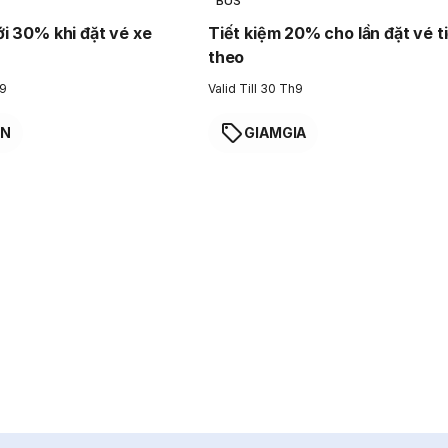
BUS
ới 30% khi đặt vé xe
Tiết kiệm 20% cho lần đặt vé t
theo
h9
Valid Till 30 Th9
EN
GIAMGIA