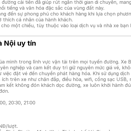
n đường cải tiến đã giúp rút ngắn thời gian di chuyển, mang
ổi tiếng và văn hóa đặc sắc của vùng đất này.
mang đến sự phong phú cho khách hàng khi lựa chọn phươn
ở thích cá nhân của hành khách.
ho một chiều, tùy thuộc vào loại dịch vụ và nhà xe bạn 
 Nội uy tín
a mình trong lĩnh vực vận tải trên mọi tuyến đường. Xe 
uyên nghiệp và cam kết duy trì giữ nguyên mức giá vé, khô
ừ việc đặt vé đến chuyển phát hàng hóa. Khi sử dụng dịch
iện ích trên xe như chăn đắp, điều hòa, wifi, cổng sạc US
cam kết không đón khách dọc đường, xe luôn khởi hành đú
đơn.
:00, 20:30, 21:00
NĐ/lượt.