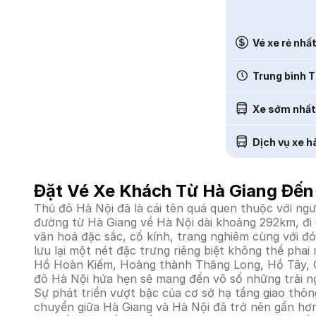
Vé xe rẻ nhấ
Trung bình T
Xe sớm nhất
Dịch vụ xe h
Đặt Vé Xe Khách Từ Hà Giang Đến
Thủ đô Hà Nội đã là cái tên quá quen thuộc với ngư
đường từ Hà Giang về Hà Nội dài khoảng 292km, đi 
văn hoá đặc sắc, cổ kính, trang nghiêm cùng với đó
lưu lại một nét đặc trưng riêng biệt không thể pha
Hồ Hoàn Kiếm, Hoàng thành Thăng Long, Hồ Tây, Chù
đô Hà Nội hứa hẹn sẽ mang đến vô số những trải n
Sự phát triển vượt bậc của cơ sở hạ tầng giao thông,
chuyển giữa Hà Giang và Hà Nội đã trở nên gần hơn.