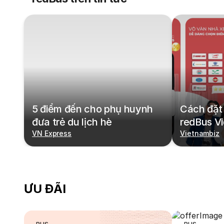
5 điểm đến cho phụ huynh
Cách đặt 
đưa trẻ du lịch hè
redBus V
VN Express
Vietnambiz
ƯU ĐÃI