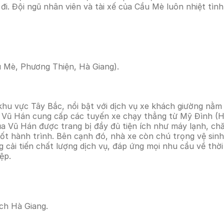
i. Đội ngũ nhân viên và tài xế của Cầu Mè luôn nhiệt tìn
 Mè, Phương Thiện, Hà Giang).
khu vực Tây Bắc, nổi bật với dịch vụ xe khách giường nằm h
e Vũ Hán cung cấp các tuyến xe chạy thẳng từ Mỹ Đình (
Vũ Hán được trang bị đầy đủ tiện ích như máy lạnh, chăn
suốt hành trình. Bên cạnh đó, nhà xe còn chú trọng vệ si
ải tiến chất lượng dịch vụ, đáp ứng mọi nhu cầu về thời 
ệp.
ch Hà Giang.