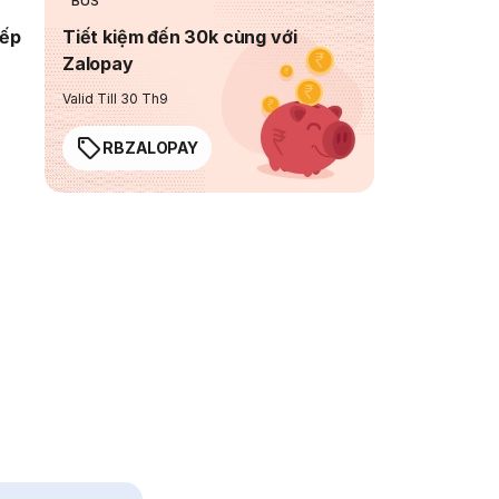
BUS
iếp
Tiết kiệm đến 30k cùng với
Zalopay
Valid Till 30 Th9
RBZALOPAY