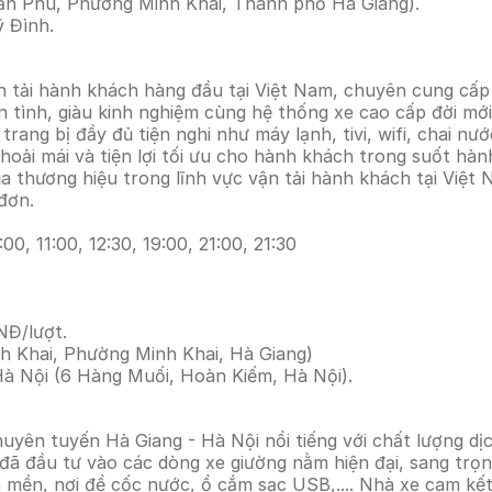
ần Phú, Phường Minh Khai, Thành phố Hà Giang).
 Đình.
 tải hành khách hàng đầu tại Việt Nam, chuyên cung cấp
tận tình, giàu kinh nghiệm cùng hệ thống xe cao cấp đời 
trang bị đầy đủ tiện nghi như máy lạnh, tivi, wifi, chai n
thoải mái và tiện lợi tối ưu cho hành khách trong suốt hà
ủa thương hiệu trong lĩnh vực vận tải hành khách tại Việt
đơn.
:00, 11:00, 12:30, 19:00, 21:00, 21:30
NĐ/lượt.
h Khai, Phường Minh Khai, Hà Giang)
à Nội (6 Hàng Muối, Hoàn Kiếm, Hà Nội).
yên tuyến Hà Giang - Hà Nội nổi tiếng với chất lượng dịc
ã đầu tư vào các dòng xe giường nằm hiện đại, sang trọng
hăn mền, nơi để cốc nước, ổ cắm sạc USB,.... Nhà xe cam k