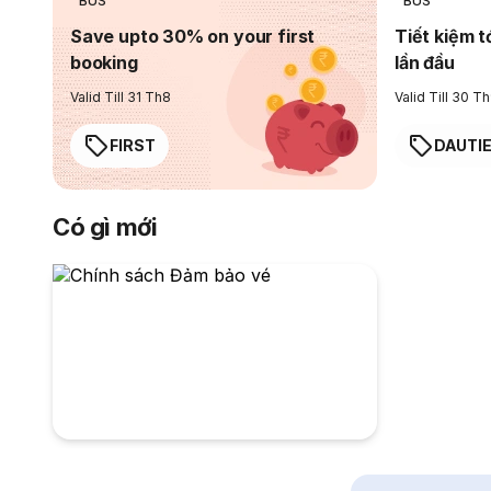
BUS
BUS
Save upto 30% on your first
Tiết kiệm t
booking
lần đầu
Valid Till 31 Th8
Valid Till 30 T
FIRST
DAUTI
Có gì mới