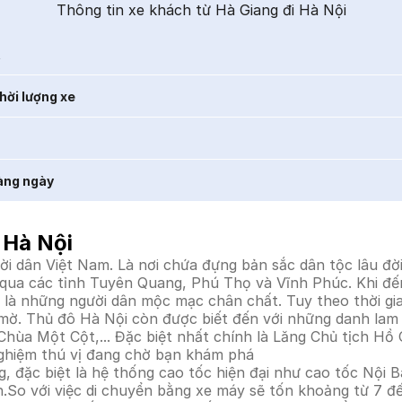
Thông tin xe khách từ Hà Giang đi Hà Nội
t
hời lượng xe
àng ngày
 Hà Nội
ời dân Việt Nam. Là nơi chứa đựng bản sắc dân tộc lâu đờ
qua các tỉnh Tuyên Quang, Phú Thọ và Vĩnh Phúc. Khi đến
 là những người dân mộc mạc chân chất. Tuy theo thời gia
i mờ. Thủ đô Hà Nội còn được biết đến với những danh lam 
a Một Cột,... Đặc biệt nhất chính là Lăng Chủ tịch Hồ Ch
ghiệm thú vị đang chờ bạn khám phá
 đặc biệt là hệ thống cao tốc hiện đại như cao tốc Nội Bài
So với việc di chuyển bằng xe máy sẽ tốn khoảng từ 7 đến 