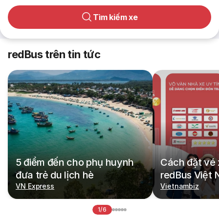
Tìm kiếm xe
redBus trên tin tức
5 điểm đến cho phụ huynh
Cách đặt vé 
đưa trẻ du lịch hè
redBus Việt
VN Express
Vietnambiz
1/6