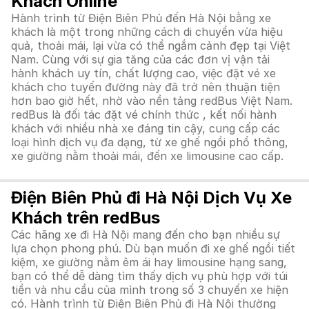
Khách Online
Hành trình từ Điện Biên Phủ đến Hà Nội bằng xe
khách là một trong những cách di chuyển vừa hiệu
quả, thoải mái, lại vừa có thể ngắm cảnh đẹp tại Việt
Nam. Cùng với sự gia tăng của các đơn vị vận tải
hành khách uy tín, chất lượng cao, việc đặt vé xe
khách cho tuyến đường này đã trở nên thuận tiện
hơn bao giờ hết, nhờ vào nền tảng redBus Việt Nam.
redBus là đối tác đặt vé chính thức , kết nối hành
khách với nhiều nhà xe đáng tin cậy, cung cấp các
loại hình dịch vụ đa dạng, từ xe ghế ngồi phổ thông,
xe giường nằm thoải mái, đến xe limousine cao cấp.
Điện Biên Phủ đi Hà Nội Dịch Vụ Xe
Khách trên redBus
Các hãng xe đi Hà Nội mang đến cho bạn nhiều sự
lựa chọn phong phú. Dù bạn muốn đi xe ghế ngồi tiết
kiệm, xe giường nằm êm ái hay limousine hạng sang,
bạn có thể dễ dàng tìm thấy dịch vụ phù hợp với túi
tiền và nhu cầu của mình trong số 3 chuyến xe hiện
có. Hành trình từ Điện Biên Phủ đi Hà Nội thường