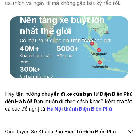
ưa thích và ngày đi mà không gặp bất kỳ rắc rối.
Nền tảng xe buýt lớn
nhất thế giới
Có mặt tại 8 quốc gia trên toàn thế giới
40M+
5000+
Khách hàng hài
Hãng xe
lòng
300k+
Vé bán mỗi ngày
Hãy tận hưởng
chuyến đi xe của bạn từ Điện Biên Phủ
đến Hà Nội!
Bạn muốn đi theo cách khác? kiểm tra tất
cả các đề nghị từ
Hà Nội thành Điện Biên Phủ
Các Tuyến Xe Khách Phổ Biến Từ Điện Biên Phủ