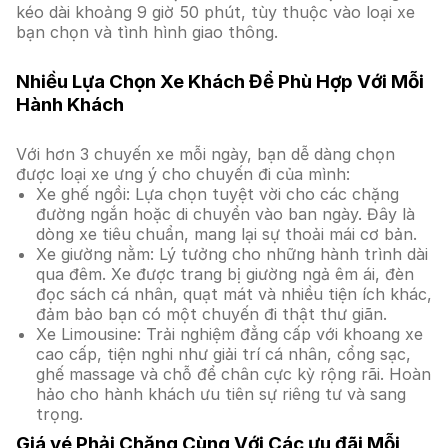
kéo dài khoảng 9 giờ 50 phút, tùy thuộc vào loại xe
bạn chọn và tình hình giao thông.
Nhiều Lựa Chọn Xe Khách Để Phù Hợp Với Mỗi
Hành Khách
Với hơn 3 chuyến xe mỗi ngày, bạn dễ dàng chọn
được loại xe ưng ý cho chuyến đi của mình:
Xe ghế ngồi: Lựa chọn tuyệt vời cho các chặng
đường ngắn hoặc di chuyển vào ban ngày. Đây là
dòng xe tiêu chuẩn, mang lại sự thoải mái cơ bản.
Xe giường nằm: Lý tưởng cho những hành trình dài
qua đêm. Xe được trang bị giường ngả êm ái, đèn
đọc sách cá nhân, quạt mát và nhiều tiện ích khác,
đảm bảo bạn có một chuyến đi thật thư giãn.
Xe Limousine: Trải nghiệm đẳng cấp với khoang xe
cao cấp, tiện nghi như giải trí cá nhân, cổng sạc,
ghế massage và chỗ để chân cực kỳ rộng rãi. Hoàn
hảo cho hành khách ưu tiên sự riêng tư và sang
trọng.
Giá vé Phải Chăng Cùng Với Các ưu đãi Mỗi