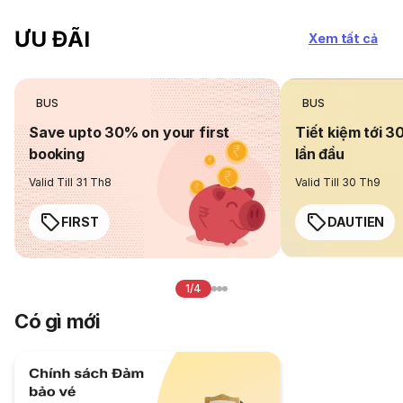
ƯU ĐÃI
Xem tất cả
BUS
BUS
Save upto 30% on your first
Tiết kiệm tới 3
booking
lần đầu
Valid Till 31 Th8
Valid Till 30 Th9
FIRST
DAUTIEN
1/4
Có gì mới