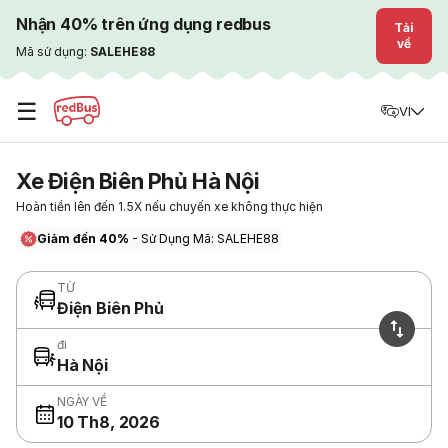
Nhận 40% trên ứng dụng redbus
Tải
về
Mã sử dụng:
SALEHE88
☰
VI
Xe Điện Biên Phủ Hà Nội
Hoàn tiền lên đến 1.5X nếu chuyến xe không thực hiện
Giảm đến 40%
- Sử Dụng Mã: SALEHE88
TỪ
Điện Biên Phủ
đi
Hà Nội
NGÀY VỀ
10 Th8, 2026