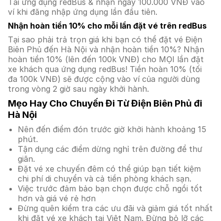
Tải ứng dụng redBus & nhận ngay 100.000 VNĐ vào
ví khi đăng nhập ứng dụng lần đầu tiên.
Nhận hoàn tiền 10% cho mỗi lần đặt vé trên redBus
Tại sao phải trả trọn giá khi bạn có thể đặt vé Điện
Biên Phủ đến Hà Nội và nhận hoàn tiền 10%? Nhận
hoàn tiền 10% (lên đến 100k VNĐ) cho MỌI lần đặt
xe khách qua ứng dụng redBus! Tiền hoàn 10% (tối
đa 100k VNĐ) sẽ được cộng vào ví của người dùng
trong vòng 2 giờ sau ngày khởi hành.
Mẹo Hay Cho Chuyến Đi Từ Điện Biên Phủ đi
Hà Nội
Nên đến điểm đón trước giờ khởi hành khoảng 15
phút.
Tận dụng các điểm dừng nghỉ trên đường để thư
giãn.
Đặt vé xe chuyến đêm có thể giúp bạn tiết kiệm
chi phí di chuyển và cả tiền phòng khách sạn.
Việc trước đảm bảo bạn chọn được chỗ ngồi tốt
hơn và giá vé rẻ hơn
Đừng quên kiểm tra các ưu đãi và giảm giá tốt nhất
khi đặt vé xe khách tại Việt Nam. Đừng bỏ lỡ các