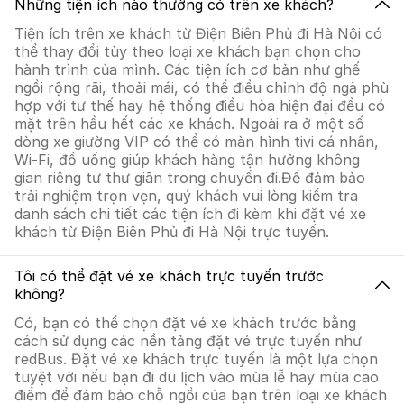
Những tiện ích nào thường có trên xe khách?
Tiện ích trên xe khách từ Điện Biên Phủ đi Hà Nội có
thể thay đổi tùy theo loại xe khách bạn chọn cho
hành trình của mình. Các tiện ích cơ bản như ghế
ngồi rộng rãi, thoải mái, có thể điều chỉnh độ ngả phù
hợp với tư thế hay hệ thống điều hòa hiện đại đều có
mặt trên hầu hết các xe khách. Ngoài ra ở một số
dòng xe giường VIP có thể có màn hình tivi cá nhân,
Wi-Fi, đồ uống giúp khách hàng tận hưởng không
gian riêng tư thư giãn trong chuyến đi.Để đảm bảo
trải nghiệm trọn vẹn, quý khách vui lòng kiểm tra
danh sách chi tiết các tiện ích đi kèm khi đặt vé xe
khách từ Điện Biên Phủ đi Hà Nội trực tuyến.
Tôi có thể đặt vé xe khách trực tuyến trước
không?
Có, bạn có thể chọn đặt vé xe khách trước bằng
cách sử dụng các nền tảng đặt vé trực tuyến như
redBus. Đặt vé xe khách trực tuyến là một lựa chọn
tuyệt vời nếu bạn đi du lịch vào mùa lễ hay mùa cao
điểm để đảm bảo chỗ ngồi của bạn trên loại xe khách