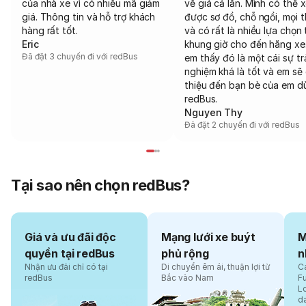
của nhà xe vì có nhiều mã giảm
về giá cả lẫn. Mình có thể 
giá. Thông tin và hỗ trợ khách
được sơ đồ, chỗ ngồi, mọi 
hàng rất tốt.
và có rất là nhiều lựa chọn 
Eric
khung giờ cho đến hãng xe
Đã đặt 3 chuyến đi với redBus
em thấy đó là một cái sự tr
nghiệm khá là tốt và em sẽ 
thiệu đến bạn bè của em d
redBus.
Nguyen Thy
Đã đặt 2 chuyến đi với redBus
Tại sao nên chọn redBus?
Giá và ưu đãi độc
Mạng lưới xe buýt
M
quyền tại redBus
phủ rộng
n
Nhận ưu đãi chỉ có tại
Di chuyển êm ái, thuận lợi từ
Cá
redBus
Bắc vào Nam
F
L
d