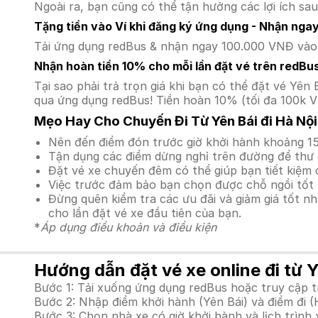
Ngoài ra, bạn cũng có thể tận hưởng các lợi ích sau
Tặng tiền vào Ví khi đăng ký ứng dụng - Nhận nga
Tải ứng dụng redBus & nhận ngay 100.000 VNĐ vào v
Nhận hoàn tiền 10% cho mỗi lần đặt vé trên redBu
Tại sao phải trả trọn giá khi bạn có thể đặt vé Y
qua ứng dụng redBus! Tiền hoàn 10% (tối đa 100k V
Mẹo Hay Cho Chuyến Đi Từ Yên Bái đi Hà Nội
Nên đến điểm đón trước giờ khởi hành khoảng 15
Tận dụng các điểm dừng nghỉ trên đường để thư 
Đặt vé xe chuyến đêm có thể giúp bạn tiết kiệm c
Việc trước đảm bảo bạn chọn được chỗ ngồi tốt 
Đừng quên kiểm tra các ưu đãi và giảm giá tốt n
cho lần đặt vé xe đầu tiên của bạn.
*
Áp dụng điều khoản và điều kiện
Hướng dẫn đặt vé xe online đi từ Y
Bước 1: Tải xuống ứng dụng redBus hoặc truy cập 
Bước 2: Nhập điểm khởi hành (Yên Bái) và điểm đi (
Bước 3: Chọn nhà xe có giờ khởi hành và lịch trìn