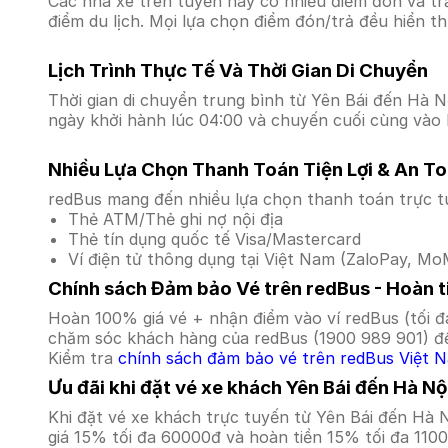
Các nhà xe trên tuyến này có nhiều điểm đón và tr
điểm du lịch. Mọi lựa chọn điểm đón/trả đều hiển t
Lịch Trình Thực Tế Và Thời Gian Di Chuyển
Thời gian di chuyển trung bình từ Yên Bái đến Hà Nộ
ngày khởi hành lúc 04:00 và chuyến cuối cùng vào l
Nhiều Lựa Chọn Thanh Toán Tiện Lợi & An T
redBus mang đến nhiều lựa chọn thanh toán trực t
Thẻ ATM/Thẻ ghi nợ nội địa
Thẻ tín dụng quốc tế Visa/Mastercard
Ví điện tử thông dụng tại Việt Nam (ZaloPay, MoM
Chính sách Đảm bảo Vé trên redBus - Hoàn ti
Hoàn 100% giá vé + nhận điểm vào ví redBus (tối đ
chăm sóc khách hàng của redBus (1900 989 901) để
Kiểm tra
chính sách đảm bảo vé trên redBus Việt 
Ưu đãi khi đặt vé xe khách Yên Bái đến Hà Nộ
Khi đặt vé xe khách trực tuyến từ Yên Bái đến Hà
giá 15% tối đa 60000đ và hoàn tiền 15% tối đa 110