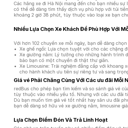
Các hãng xe đi Hà Nội mang đến cho bạn nhiều sự l
có thể dễ dàng tìm thấy dịch vụ phù hợp với túi ti
khoảng 2 giờ 38 phút, tùy thuộc vào loại xe bạn ch
Nhiều Lựa Chọn Xe Khách Để Phù Hợp Với M
Với hơn 102 chuyến xe mỗi ngày, bạn dễ dàng chọn 
Xe ghế ngồi: Lựa chọn tuyệt vời cho các chặng đ
Xe giường nằm: Lý tưởng cho những hành trình dà
bảo bạn có một chuyến đi thật thư giãn.
Xe Limousine: Trải nghiệm đẳng cấp với khoang xe
cho hành khách ưu tiên sự riêng tư và sang trọn
Giá vé Phải Chăng Cùng Với Các ưu đãi Mỗi 
redBus cho phép bạn tìm kiếm và so sánh giá vé của
tùy thuộc vào nhiều yếu tố. Nhưng với các ưu đãi t
Dù bạn muốn tìm giá vé tốt nhất hay săn ưu đãi phú
bạn dễ dàng sở hữu vé xe giường nằm, limousine gi
Lựa Chọn Điểm Đón Và Trả Linh Hoạt