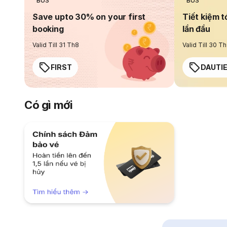
BUS
BUS
Save upto 30% on your first
Tiết kiệm t
booking
lần đầu
Valid Till 31 Th8
Valid Till 30 T
FIRST
DAUTI
Có gì mới