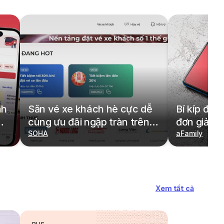
nh
Săn vé xe khách hè cực dễ
Bí kíp đặt
cùng ưu đãi ngập tràn trên
đơn giản,
redBus
SOHA
cả gia đìn
aFamily
Xem tất cả