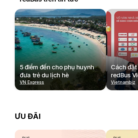
5 điểm đến cho phụ huynh
Cách đặt 
đưa trẻ du lịch hè
redBus V
VN Express
Vietnambiz
ƯU ĐÃI