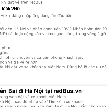
 khi đặt vé trên redBus:
y 100k VNĐ
í khi đăng nhập ứng dụng lần đầu tiên.
s
ên Bái đến Hà Nội và nhận hoàn tiền 10%? Nhận hoàn tiền 
NĐ) sẽ được cộng vào ví của người dùng trong vòng 2 giờ
 phút.
giãn.
hi phí di chuyển và cả tiền phòng khách sạn.
hơn và giá vé rẻ hơn
hất khi đặt vé xe khách tại Việt Nam. Đừng bỏ lỡ các ưu đ
ên Bái đi Hà Nội tại redBus.vn
trang web đặt vé xe khách Việt Nam.
Hà Nội), sau đó nhấp vào 'Tìm kiếm xe khách'.
h xe khách mong muốn từ Yên Bái đi Hà Nội. Bấm chọn vào 