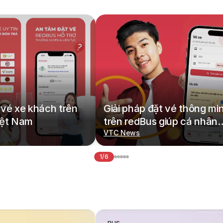
vé xe khách trên
Giải pháp đặt vé thông mi
iệt Nam
trên redBus giúp cá nhân
hoá hành trình di chuyển
VTC News
1/6