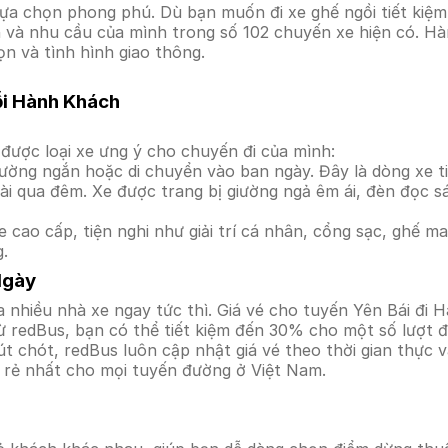
ựa chọn phong phú. Dù bạn muốn đi xe ghế ngồi tiết kiệm
ền và nhu cầu của mình trong số 102 chuyến xe hiện có. Hà
ọn và tình hình giao thông.
ỗi Hành Khách
được loại xe ưng ý cho chuyến đi của mình:
ường ngắn hoặc di chuyển vào ban ngày. Đây là dòng xe ti
i qua đêm. Xe được trang bị giường ngả êm ái, đèn đọc s
 cao cấp, tiện nghi như giải trí cá nhân, cổng sạc, ghế 
g.
Ngày
 nhiều nhà xe ngay tức thì. Giá vé cho tuyến Yên Bái đi H
ừ redBus, bạn có thể tiết kiệm đến 30% cho một số lượt đ
t chót, redBus luôn cập nhật giá vé theo thời gian thực v
á rẻ nhất cho mọi tuyến đường ở Việt Nam.