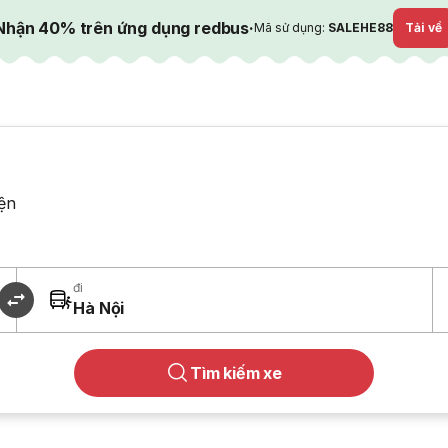
Nhận 40% trên ứng dụng redbus
·
Mã sử dụng:
SALEHE88
Tải về
ện
đi
Hà Nội
Tìm kiếm xe