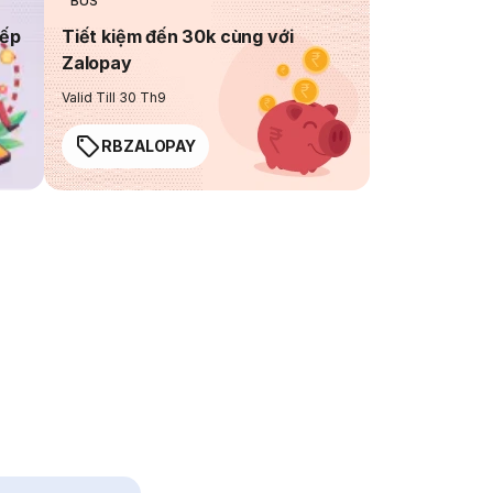
BUS
iếp
Tiết kiệm đến 30k cùng với
Zalopay
Valid Till 30 Th9
RBZALOPAY