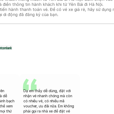
 điền thông tin hành khách khi từ Yên Bái đi Hà Nội.
n hành thanh toán vé. Để có vé xe giá rẻ, hãy sử dụng mã
ại di động đã đăng ký của bạn.
rên
Dạ em thấy dễ dùng, đặt với
và dễ
nhận vé nhanh chóng mà còn
minh bạch
có nhiều vé, có nhiều mã
 thể xem
voucher, ưu đãi nữa. Em không
mọi thứ
phải gọi ra nhà xe để đặt vé