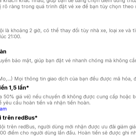
ả khách khác nhau, giúp bạn dễ dàng chọn điểm dừng thuận
hị rõ ràng trong quá trình đặt vé xe để bạn tùy chọn theo
i là khoảng 2 giờ, có thể thay đổi tùy nhà xe, loại xe và 
úc 21:00.
oàn
uyến bảo mật, giúp bạn đặt vé nhanh chóng mà không cầ
o,...) Mọi thông tin giao dịch của bạn đều được mã hóa, 
ền 1,5 lần*
a 50% giá vé) nếu chuyến đi không được cung cấp hoặc bị
 yêu cầu hoàn tiền và nhận tiền hoàn.
Nam
i trên redBus*
 Nội trên redBus, người dùng mới nhận được ưu đãi giảm 
000 điểm cho người dùng lần đầu. Hoàn tiền sẽ được ghi n