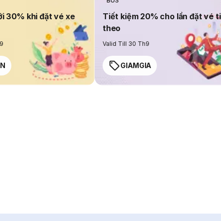
BUS
ới 30% khi đặt vé xe
Tiết kiệm 20% cho lần đặt vé t
theo
h9
Valid Till 30 Th9
EN
GIAMGIA