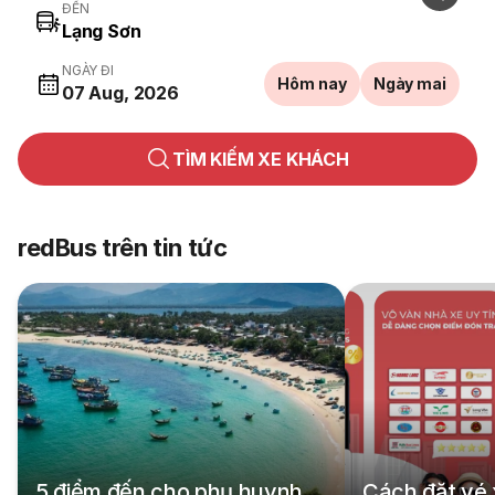
ĐẾN
NGÀY ĐI
Hôm nay
Ngày mai
07 Aug, 2026
TÌM KIẾM XE KHÁCH
redBus trên tin tức
5 điểm đến cho phụ huynh
Cách đặt vé 