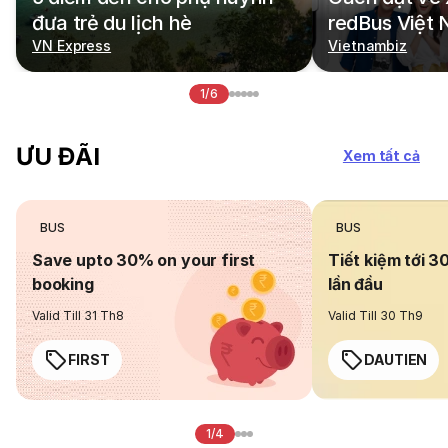
đưa trẻ du lịch hè
redBus Việt
VN Express
Vietnambiz
1/6
ƯU ĐÃI
Xem tất cả
BUS
BUS
Save upto 30% on your first
Tiết kiệm tới 3
booking
lần đầu
Valid Till 31 Th8
Valid Till 30 Th9
FIRST
DAUTIEN
1/4