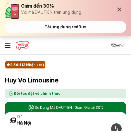
Giảm đến 30%
Với mã DAUTIEN trên ứng dụng
Tải ứng dụng redBus
☰
VI
3.54
(13 Nhận xét)
Huy Võ Limousine
Đối tác đặt vé chính thức
Sử Dụng Mã DAUTIEN : Giảm Giá tới 30%
TỪ