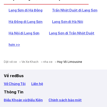
Lạng Sơn đi Hà Đông
Trần Nhật Duật đi Lạng Sơn
Hà Đông đi Lạng Sơn
Lạng Sơn đi Hà Nội
Hà Nội đi Lạng Sơn
Lạng Sơn đi Trần Nhật Duật
hơn >>
Dặt vé xe
Ve Xe Khach
nha xe
Huy Võ Limousine
Về redBus
Về Chúng Tôi
Liên hệ
Thông Tin
Điều Khoản và Điều Kiện
Chính sách bảo mật