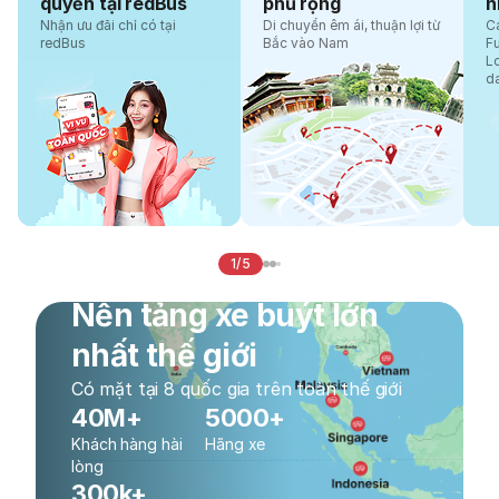
quyền tại redBus
phủ rộng
n
Nhận ưu đãi chỉ có tại
Di chuyển êm ái, thuận lợi từ
Cá
redBus
Bắc vào Nam
F
L
d
1/5
Nền tảng xe buýt lớn
nhất thế giới
Có mặt tại 8 quốc gia trên toàn thế giới
40M+
5000+
Khách hàng hài
Hãng xe
lòng
300k+