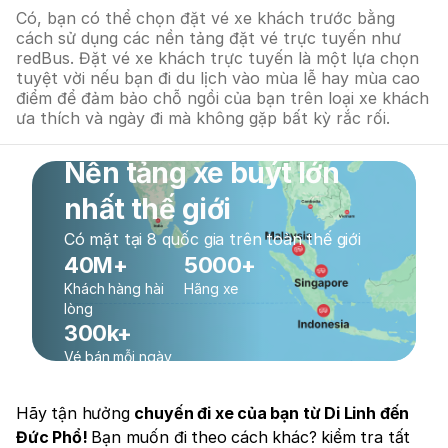
Có, bạn có thể chọn đặt vé xe khách trước bằng
cách sử dụng các nền tảng đặt vé trực tuyến như
redBus. Đặt vé xe khách trực tuyến là một lựa chọn
tuyệt vời nếu bạn đi du lịch vào mùa lễ hay mùa cao
điểm để đảm bảo chỗ ngồi của bạn trên loại xe khách
ưa thích và ngày đi mà không gặp bất kỳ rắc rối.
Nền tảng xe buýt lớn
nhất thế giới
Có mặt tại 8 quốc gia trên toàn thế giới
40M+
5000+
Khách hàng hài
Hãng xe
lòng
300k+
Vé bán mỗi ngày
Hãy tận hưởng
chuyến đi xe của bạn từ Di Linh đến
Đức Phổ!
Bạn muốn đi theo cách khác? kiểm tra tất