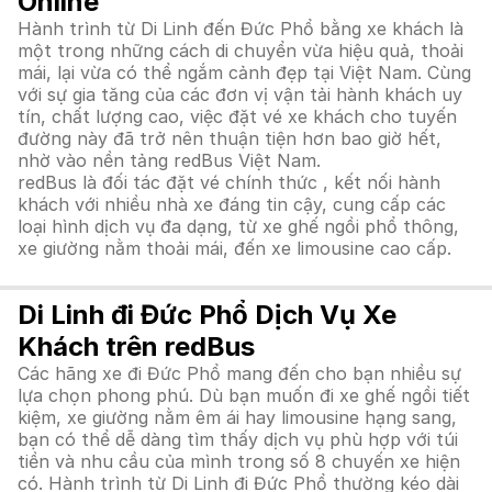
Online
Hành trình từ Di Linh đến Đức Phổ bằng xe khách là
một trong những cách di chuyển vừa hiệu quả, thoải
mái, lại vừa có thể ngắm cảnh đẹp tại Việt Nam. Cùng
với sự gia tăng của các đơn vị vận tải hành khách uy
tín, chất lượng cao, việc đặt vé xe khách cho tuyến
đường này đã trở nên thuận tiện hơn bao giờ hết,
nhờ vào nền tảng redBus Việt Nam.
redBus là đối tác đặt vé chính thức , kết nối hành
khách với nhiều nhà xe đáng tin cậy, cung cấp các
loại hình dịch vụ đa dạng, từ xe ghế ngồi phổ thông,
xe giường nằm thoải mái, đến xe limousine cao cấp.
Di Linh đi Đức Phổ Dịch Vụ Xe
Khách trên redBus
Các hãng xe đi Đức Phổ mang đến cho bạn nhiều sự
lựa chọn phong phú. Dù bạn muốn đi xe ghế ngồi tiết
kiệm, xe giường nằm êm ái hay limousine hạng sang,
bạn có thể dễ dàng tìm thấy dịch vụ phù hợp với túi
tiền và nhu cầu của mình trong số 8 chuyến xe hiện
có. Hành trình từ Di Linh đi Đức Phổ thường kéo dài