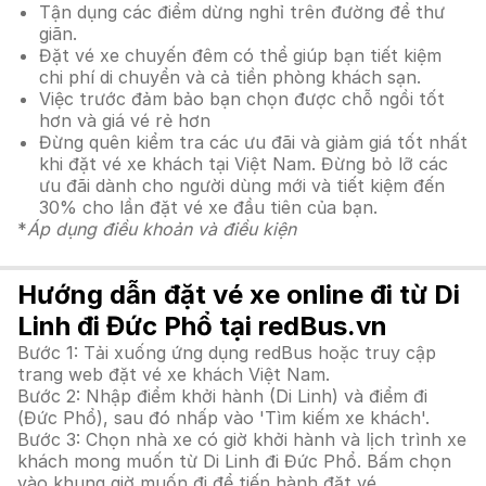
Tận dụng các điểm dừng nghỉ trên đường để thư
giãn.
Đặt vé xe chuyến đêm có thể giúp bạn tiết kiệm
chi phí di chuyển và cả tiền phòng khách sạn.
Việc trước đảm bảo bạn chọn được chỗ ngồi tốt
hơn và giá vé rẻ hơn
Đừng quên kiểm tra các ưu đãi và giảm giá tốt nhất
khi đặt vé xe khách tại Việt Nam. Đừng bỏ lỡ các
ưu đãi dành cho người dùng mới và tiết kiệm đến
30% cho lần đặt vé xe đầu tiên của bạn.
*
Áp dụng điều khoản và điều kiện
Hướng dẫn đặt vé xe online đi từ Di
Linh đi Đức Phổ tại redBus.vn
Bước 1: Tải xuống ứng dụng redBus hoặc truy cập
trang web đặt vé xe khách Việt Nam.
Bước 2: Nhập điểm khởi hành (Di Linh) và điểm đi
(Đức Phổ), sau đó nhấp vào 'Tìm kiếm xe khách'.
Bước 3: Chọn nhà xe có giờ khởi hành và lịch trình xe
khách mong muốn từ Di Linh đi Đức Phổ. Bấm chọn
vào khung giờ muốn đi để tiến hành đặt vé.