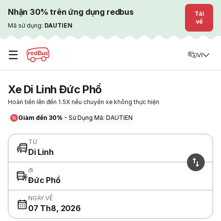
Nhận 30% trên ứng dụng redbus
Tải
về
Mã sử dụng:
DAUTIEN
☰
VI
Xe Di Linh Đức Phổ
Hoàn tiền lên đến 1.5X nếu chuyến xe không thực hiện
Giảm đến 30%
- Sử Dụng Mã: DAUTIEN
TỪ
Di Linh
đi
Đức Phổ
NGÀY VỀ
07 Th8, 2026