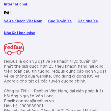
International
Đặt
Vé Xe Khách Việt Nam
Các Tuyến Xe
Các Nhà Xe
Nha Xe Limousine
redBus là dịch vụ đặt vé xe khách trực tuyến lớn
nhất thế giới được hơn 25 triệu khách hàng hài lòng
trên toàn cầu tin tưởng. redBus cung cấp dịch vụ đặt
vé xe thông qua website, ứng dụng di động iOS và
Android cho tất cả các tuyến đường chính.
Công ty TNHH Redbus Việt Nam, đại diện pháp luật
bởi ông Nguyễn Văn Long
Email: contact@redbus.vn
Liên hệ: 1900989901
Địa chỉ văn phòng: Tầng 6 và 7, Tòa nhà Mê Linh