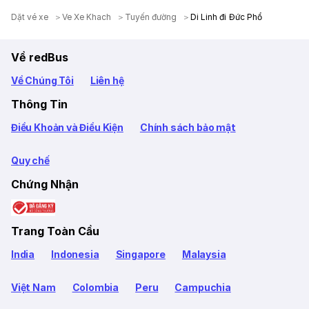
Dặt vé xe
Ve Xe Khach
Tuyến đường
Di Linh đi Đức Phổ
Về redBus
Về Chúng Tôi
Liên hệ
Thông Tin
Điều Khoản và Điều Kiện
Chính sách bảo mật
Quy chế
Chứng Nhận
Trang Toàn Cầu
India
Indonesia
Singapore
Malaysia
Việt Nam
Colombia
Peru
Campuchia