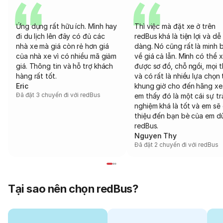
Ứng dụng rất hữu ích. Mình hay
Thì việc mà đặt xe ở trên
đi du lịch lên đây có đủ các
redBus khá là tiện lợi và dễ
nhà xe mà giá còn rẻ hơn giá
dàng. Nó cũng rất là minh 
của nhà xe vì có nhiều mã giảm
về giá cả lẫn. Mình có thể 
giá. Thông tin và hỗ trợ khách
được sơ đồ, chỗ ngồi, mọi 
hàng rất tốt.
và có rất là nhiều lựa chọn 
Eric
khung giờ cho đến hãng xe
Đã đặt 3 chuyến đi với redBus
em thấy đó là một cái sự tr
nghiệm khá là tốt và em sẽ 
thiệu đến bạn bè của em d
redBus.
Nguyen Thy
Đã đặt 2 chuyến đi với redBus
Tại sao nên chọn redBus?