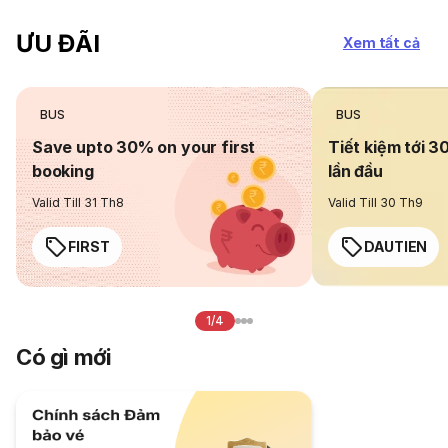
ƯU ĐÃI
Xem tất cả
BUS
BUS
Save upto 30% on your first
Tiết kiệm tới 3
booking
lần đầu
Valid Till 31 Th8
Valid Till 30 Th9
FIRST
DAUTIEN
1/4
Có gì mới