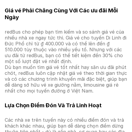
Giá vé Phải Chăng Cùng Với Các ưu đãi Mỗi
Ngày
redBus cho phép bạn tìm kiếm và so sánh giá vé của
nhiều nhà xe ngay tức thì. Giá vé cho tuyến Di Linh đi
Đức Phổ chỉ từ ₫ 400.000 và có thể lên đến ₫
510.000 tùy thuộc vào nhiều yếu tố. Nhưng với các
ưu đãi từ redBus, bạn có thể tiết kiệm đến 30% cho
một số lượt đặt vé nhất định.
Dù bạn muốn tìm giá vé tốt nhất hay săn ưu đãi phút
chót, redBus luôn cập nhật giá vé theo thời gian thực
và có các chương trình khuyến mãi đặc biệt, giúp bạn
dễ dàng sở hữu vé xe giường nằm, limousine giá rẻ
nhất cho mọi tuyến đường ở Việt Nam.
Lựa Chọn Điểm Đón Và Trả Linh Hoạt
Các nhà xe trên tuyến này có nhiều điểm đón và trả
khách khác nhau, giúp bạn dễ dàng chọn điểm dừng
thuận tiện nhất - dù là gần nhà, cơ quan hay các địa