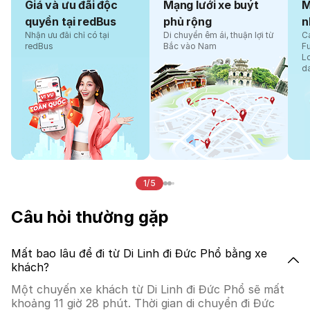
Giá và ưu đãi độc
Mạng lưới xe buýt
M
quyền tại redBus
phủ rộng
n
Nhận ưu đãi chỉ có tại
Di chuyển êm ái, thuận lợi từ
Cá
redBus
Bắc vào Nam
F
L
d
1/5
Câu hỏi thường gặp
Mất bao lâu để đi từ Di Linh đi Đức Phổ bằng xe
khách?
Một chuyến xe khách từ Di Linh đi Đức Phổ sẽ mất
khoảng 11 giờ 28 phút. Thời gian di chuyển đi Đức