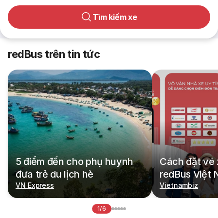
Tìm kiếm xe
redBus trên tin tức
5 điểm đến cho phụ huynh
Cách đặt vé 
đưa trẻ du lịch hè
redBus Việt
VN Express
Vietnambiz
1/6