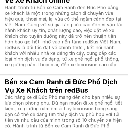
Vé Xe Khách Online
Hành trình từ Bến xe Cam Ranh đến Đức Phổ bằng
xe khách là một trong những cách di chuyển vừa
hiệu quả, thoải mái, lại vừa có thể ngắm cảnh đẹp tại
Việt Nam. Cùng với sự gia tăng của các đơn vị vận tải
hành khách uy tín, chất lượng cao, việc đặt vé xe
khách cho tuyến đường này đã trở nên thuận tiện
hơn bao giờ hết, nhờ vào nền tảng redBus Việt Nam.
redBus là đối tác đặt vé chính thức , kết nối hành
khách với nhiều nhà xe đáng tin cậy, cung cấp các
loại hình dịch vụ đa dạng, từ xe ghế ngồi phổ thông,
xe giường nằm thoải mái, đến xe limousine cao cấp.
Bến xe Cam Ranh đi Đức Phổ Dịch
Vụ Xe Khách trên redBus
Các hãng xe đi Đức Phổ mang đến cho bạn nhiều sự
lựa chọn phong phú. Dù bạn muốn đi xe ghế ngồi tiết
kiệm, xe giường nằm êm ái hay limousine hạng sang,
bạn có thể dễ dàng tìm thấy dịch vụ phù hợp với túi
tiền và nhu cầu của mình trong số 10 chuyến xe hiện
có. Hành trình từ Bến xe Cam Ranh đi Đức Phổ