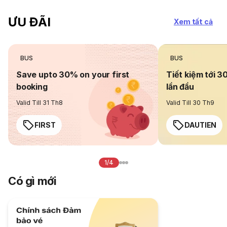
ƯU ĐÃI
Xem tất cả
BUS
BUS
Save upto 30% on your first
Tiết kiệm tới 3
booking
lần đầu
Valid Till 31 Th8
Valid Till 30 Th9
FIRST
DAUTIEN
1/4
Có gì mới