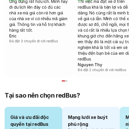
Ứng dụng rất hữu ích. Mình hay
Thì việc mà đặt xe ở trên
đi du lịch lên đây có đủ các
redBus khá là tiện lợi và dễ
nhà xe mà giá còn rẻ hơn giá
dàng. Nó cũng rất là minh 
của nhà xe vì có nhiều mã giảm
về giá cả lẫn. Mình có thể 
giá. Thông tin và hỗ trợ khách
được sơ đồ, chỗ ngồi, mọi 
hàng rất tốt.
và có rất là nhiều lựa chọn 
Eric
khung giờ cho đến hãng xe
Đã đặt 3 chuyến đi với redBus
em thấy đó là một cái sự tr
nghiệm khá là tốt và em sẽ 
thiệu đến bạn bè của em d
redBus.
Nguyen Thy
Đã đặt 2 chuyến đi với redBus
Tại sao nên chọn redBus?
Giá và ưu đãi độc
Mạng lưới xe buýt
M
quyền tại redBus
phủ rộng
n