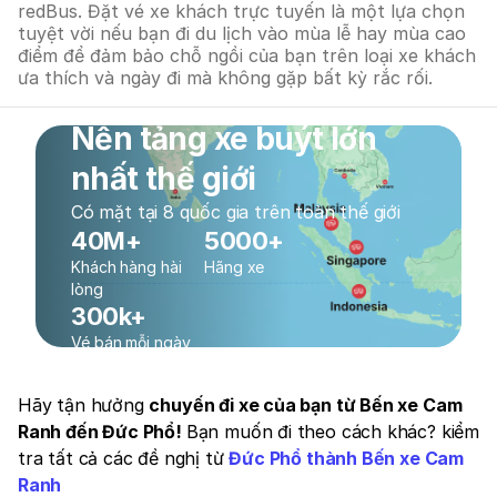
redBus. Đặt vé xe khách trực tuyến là một lựa chọn
tuyệt vời nếu bạn đi du lịch vào mùa lễ hay mùa cao
điểm để đảm bảo chỗ ngồi của bạn trên loại xe khách
ưa thích và ngày đi mà không gặp bất kỳ rắc rối.
Nền tảng xe buýt lớn
nhất thế giới
Có mặt tại 8 quốc gia trên toàn thế giới
40M+
5000+
Khách hàng hài
Hãng xe
lòng
300k+
Vé bán mỗi ngày
Hãy tận hưởng
chuyến đi xe của bạn từ Bến xe Cam
Ranh đến Đức Phổ!
Bạn muốn đi theo cách khác? kiểm
tra tất cả các đề nghị từ
Đức Phổ thành Bến xe Cam
Ranh