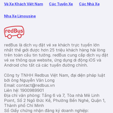
Vé Xe Khách Việt Nam
Các Tuyến Xe
Các Nhà Xe
Nha Xe Limousine
redBus là dịch vụ đặt vé xe khách trực tuyến lớn
nhất thế giới được hơn 25 triệu khách hàng hài lòng
trên toàn cầu tin tưởng. redBus cung cấp dịch vụ đặt
vé xe thông qua website, ứng dụng di động iOS và
Android cho tất cả các tuyến đường chính.
Công ty TNHH Redbus Việt Nam, đại diện pháp luật
bởi ông Nguyễn Văn Long
Email: contact@redbus.vn
Liên hệ: 1900989901
Địa chỉ văn phòng: Tầng 6 và 7, Tòa nhà Mê Linh
Point, Số 2 Ngô Đức Kế, Phường Bến Nghé, Quận 1,
Thành phố Chí Minh
Số Giấy chứng nhận đăng ký doanh nghiệp: