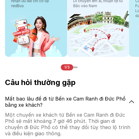
Nhận ưu đãi chỉ có tại
Di chuyển êm ái, thuận lợi từ
Cá
redBus
Bắc vào Nam
F
L
d
1/5
Câu hỏi thường gặp
Mất bao lâu để đi từ Bến xe Cam Ranh đi Đức Phổ
bằng xe khách?
Một chuyến xe khách từ Bến xe Cam Ranh đi Đức
Phổ sẽ mất khoảng 7 giờ 46 phút. Thời gian di
chuyển đi Đức Phổ có thể thay đổi tùy theo lộ trình
và điều kiện giao thông.