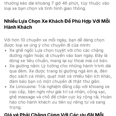
thường kéo dài khoảng 7 giờ 46 phút, tùy thuộc vào
loại xe bạn chọn và tình hình giao thông.
Nhiều Lựa Chọn Xe Khách Để Phù Hợp Với Mỗi
Hành Khách
Với hơn 10 chuyến xe mỗi ngày, bạn dễ dàng chọn
được loại xe ưng ý cho chuyến đi của mình:
Xe ghế ngồi: Lựa chọn tuyệt vời cho các chặng
đường ngắn hoặc di chuyển vào ban ngày. Đây là
dòng xe tiêu chuẩn, mang lại sự thoải mái cơ bản.
Xe giường nằm: Lý tưởng cho những hành trình dài
qua đêm. Xe được trang bị giường ngả êm ái, đèn
đọc sách cá nhân, quạt mát và nhiều tiện ích khác,
đảm bảo bạn có một chuyến đi thật thư giãn.
Xe Limousine: Trải nghiệm đẳng cấp với khoang xe
cao cấp, tiện nghi như giải trí cá nhân, cổng sạc,
ghế massage và chỗ để chân cực kỳ rộng rãi. Hoàn
hảo cho hành khách ưu tiên sự riêng tư và sang
trọng.
Giá vé Phải Chăng Cùng Với Các ưu đãi Mỗi