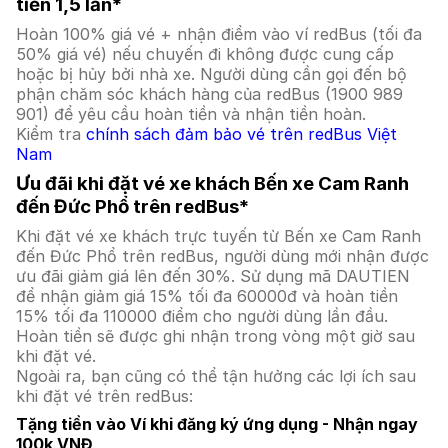
tiền 1,5 lần*
Hoàn 100% giá vé + nhận điểm vào ví redBus (tối đa
50% giá vé) nếu chuyến đi không được cung cấp
hoặc bị hủy bởi nhà xe. Người dùng cần gọi đến bộ
phận chăm sóc khách hàng của redBus (1900 989
901) để yêu cầu hoàn tiền và nhận tiền hoàn.
Kiểm tra
chính sách đảm bảo vé trên redBus Việt
Nam
Ưu đãi khi đặt vé xe khách Bến xe Cam Ranh
đến Đức Phổ trên redBus*
Khi đặt vé xe khách trực tuyến từ Bến xe Cam Ranh
đến Đức Phổ trên redBus, người dùng mới nhận được
ưu đãi giảm giá lên đến 30%. Sử dụng mã DAUTIEN
để nhận giảm giá 15% tối đa 60000đ và hoàn tiền
15% tối đa 110000 điểm cho người dùng lần đầu.
Hoàn tiền sẽ được ghi nhận trong vòng một giờ sau
khi đặt vé.
Ngoài ra, bạn cũng có thể tận hưởng các lợi ích sau
khi đặt vé trên redBus:
Tặng tiền vào Ví khi đăng ký ứng dụng - Nhận ngay
100k VNĐ