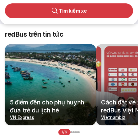
Tìm kiếm xe
redBus trên tin tức
5 điểm đến cho phụ huynh
Cách đặt vé 
đưa trẻ du lịch hè
redBus Việt
VN Express
Vietnambiz
1/6