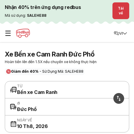
Nhận 40% trên ứng dụng redbus
Tải
về
Mã sử dụng:
SALEHE88
☰
VI
Xe Bến xe Cam Ranh Đức Phổ
Hoàn tiền lên đến 1.5X nếu chuyến xe không thực hiện
Giảm đến 40%
- Sử Dụng Mã: SALEHE88
TỪ
Bến xe Cam Ranh
đi
Đức Phổ
NGÀY VỀ
10 Th8, 2026