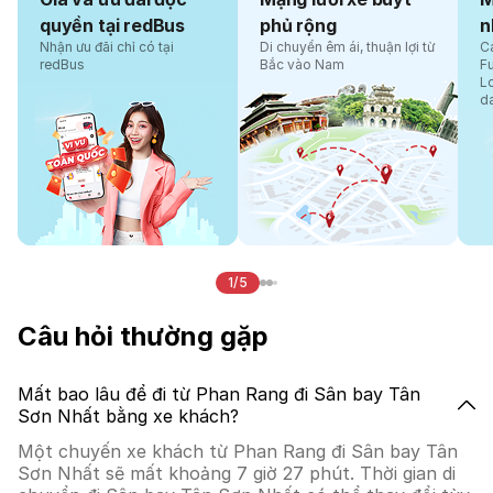
quyền tại redBus
phủ rộng
n
Nhận ưu đãi chỉ có tại
Di chuyển êm ái, thuận lợi từ
Cá
redBus
Bắc vào Nam
F
L
d
1/5
Câu hỏi thường gặp
Mất bao lâu để đi từ Phan Rang đi Sân bay Tân
Sơn Nhất bằng xe khách?
Một chuyến xe khách từ Phan Rang đi Sân bay Tân
Sơn Nhất sẽ mất khoảng 7 giờ 27 phút. Thời gian di