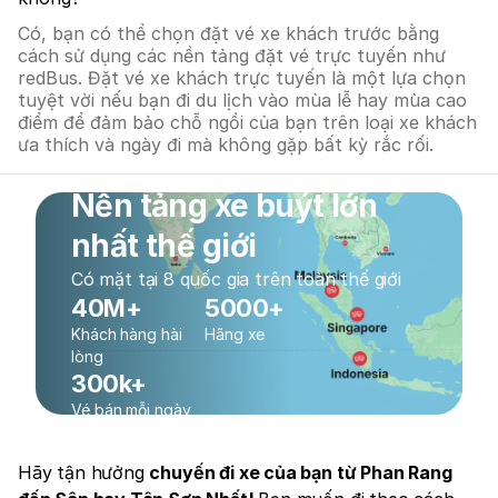
Có, bạn có thể chọn đặt vé xe khách trước bằng
cách sử dụng các nền tảng đặt vé trực tuyến như
redBus. Đặt vé xe khách trực tuyến là một lựa chọn
tuyệt vời nếu bạn đi du lịch vào mùa lễ hay mùa cao
điểm để đảm bảo chỗ ngồi của bạn trên loại xe khách
ưa thích và ngày đi mà không gặp bất kỳ rắc rối.
Nền tảng xe buýt lớn
nhất thế giới
Có mặt tại 8 quốc gia trên toàn thế giới
40M+
5000+
Khách hàng hài
Hãng xe
lòng
300k+
Vé bán mỗi ngày
Hãy tận hưởng
chuyến đi xe của bạn từ Phan Rang