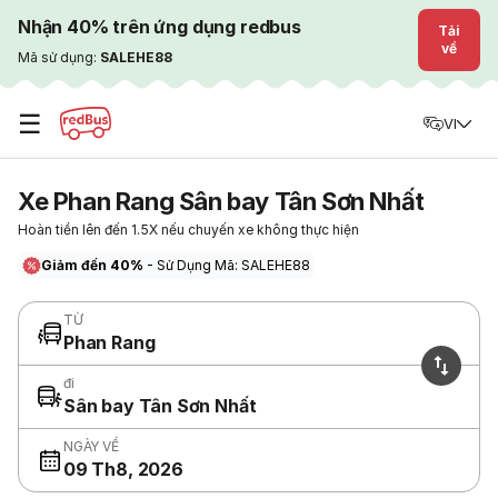
Nhận 40% trên ứng dụng redbus
Tải
về
Mã sử dụng:
SALEHE88
☰
VI
Xe Phan Rang Sân bay Tân Sơn Nhất
Hoàn tiền lên đến 1.5X nếu chuyến xe không thực hiện
Giảm đến 40%
- Sử Dụng Mã: SALEHE88
TỪ
Phan Rang
đi
Sân bay Tân Sơn Nhất
NGÀY VỀ
09 Th8, 2026