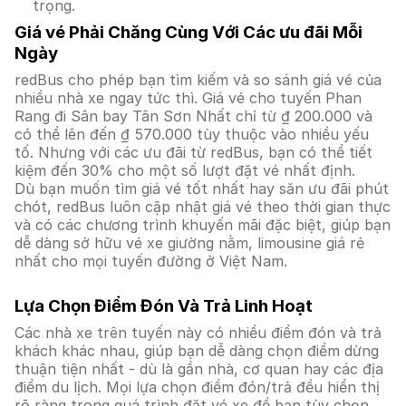
trọng.
Giá vé Phải Chăng Cùng Với Các ưu đãi Mỗi
Ngày
redBus cho phép bạn tìm kiếm và so sánh giá vé của
nhiều nhà xe ngay tức thì. Giá vé cho tuyến Phan
Rang đi Sân bay Tân Sơn Nhất chỉ từ ₫ 200.000 và
có thể lên đến ₫ 570.000 tùy thuộc vào nhiều yếu
tố. Nhưng với các ưu đãi từ redBus, bạn có thể tiết
kiệm đến 30% cho một số lượt đặt vé nhất định.
Dù bạn muốn tìm giá vé tốt nhất hay săn ưu đãi phút
chót, redBus luôn cập nhật giá vé theo thời gian thực
và có các chương trình khuyến mãi đặc biệt, giúp bạn
dễ dàng sở hữu vé xe giường nằm, limousine giá rẻ
nhất cho mọi tuyến đường ở Việt Nam.
Lựa Chọn Điểm Đón Và Trả Linh Hoạt
Các nhà xe trên tuyến này có nhiều điểm đón và trả
khách khác nhau, giúp bạn dễ dàng chọn điểm dừng
thuận tiện nhất - dù là gần nhà, cơ quan hay các địa
điểm du lịch. Mọi lựa chọn điểm đón/trả đều hiển thị
rõ ràng trong quá trình đặt vé xe để bạn tùy chọn