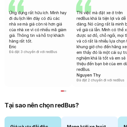
Ứng dụng rất hữu ích. Mình hay
Thì việc mà đặt xe ở trên
đi du lịch lên đây có đủ các
redBus khá là tiện lợi và dễ
nhà xe mà giá còn rẻ hơn giá
dàng. Nó cũng rất là minh 
của nhà xe vì có nhiều mã giảm
về giá cả lẫn. Mình có thể 
giá. Thông tin và hỗ trợ khách
được sơ đồ, chỗ ngồi, mọi 
hàng rất tốt.
và có rất là nhiều lựa chọn 
Eric
khung giờ cho đến hãng xe
Đã đặt 3 chuyến đi với redBus
em thấy đó là một cái sự tr
nghiệm khá là tốt và em sẽ 
thiệu đến bạn bè của em d
redBus.
Nguyen Thy
Đã đặt 2 chuyến đi với redBus
Tại sao nên chọn redBus?
Giá và ưu đãi độc
Mạng lưới xe buýt
M