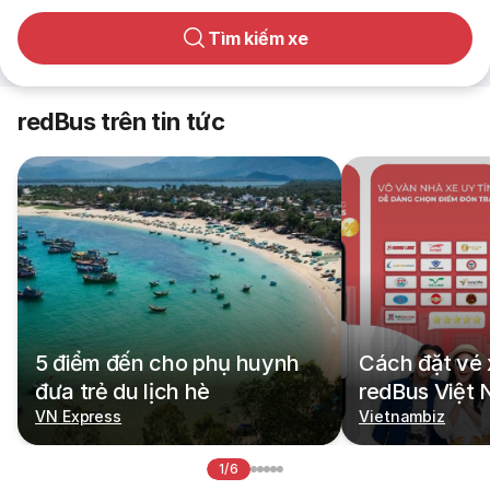
Tìm kiếm xe
redBus trên tin tức
5 điểm đến cho phụ huynh
Cách đặt vé 
đưa trẻ du lịch hè
redBus Việt
VN Express
Vietnambiz
1/6