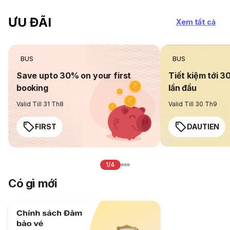
ƯU ĐÃI
Xem tất cả
BUS
BUS
Save upto 30% on your first
Tiết kiệm tới 3
booking
lần đầu
Valid Till 31 Th8
Valid Till 30 Th9
FIRST
DAUTIEN
1/4
Có gì mới