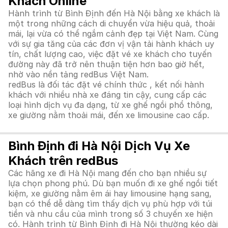
Khách Online
Hành trình từ Bình Định đến Hà Nội bằng xe khách là
một trong những cách di chuyển vừa hiệu quả, thoải
mái, lại vừa có thể ngắm cảnh đẹp tại Việt Nam. Cùng
với sự gia tăng của các đơn vị vận tải hành khách uy
tín, chất lượng cao, việc đặt vé xe khách cho tuyến
đường này đã trở nên thuận tiện hơn bao giờ hết,
nhờ vào nền tảng redBus Việt Nam.
redBus là đối tác đặt vé chính thức , kết nối hành
khách với nhiều nhà xe đáng tin cậy, cung cấp các
loại hình dịch vụ đa dạng, từ xe ghế ngồi phổ thông,
xe giường nằm thoải mái, đến xe limousine cao cấp.
Bình Định đi Hà Nội Dịch Vụ Xe
Khách trên redBus
Các hãng xe đi Hà Nội mang đến cho bạn nhiều sự
lựa chọn phong phú. Dù bạn muốn đi xe ghế ngồi tiết
kiệm, xe giường nằm êm ái hay limousine hạng sang,
bạn có thể dễ dàng tìm thấy dịch vụ phù hợp với túi
tiền và nhu cầu của mình trong số 3 chuyến xe hiện
có. Hành trình từ Bình Định đi Hà Nội thường kéo dài