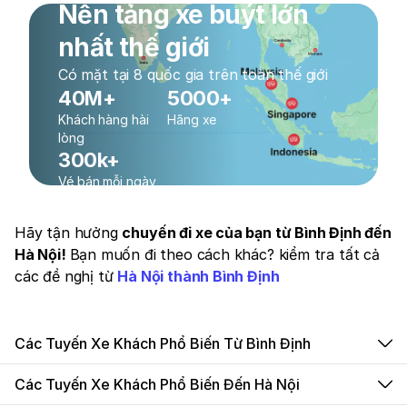
Nền tảng xe buýt lớn
nhất thế giới
Có mặt tại 8 quốc gia trên toàn thế giới
40M+
5000+
Khách hàng hài
Hãng xe
lòng
300k+
Vé bán mỗi ngày
Hãy tận hưởng
chuyến đi xe của bạn từ Bình Định đến
Hà Nội!
Bạn muốn đi theo cách khác? kiểm tra tất cả
các đề nghị từ
Hà Nội thành Bình Định
Các Tuyến Xe Khách Phổ Biến Từ Bình Định
Các Tuyến Xe Khách Phổ Biến Đến Hà Nội