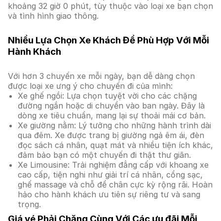
khoảng 32 giờ 0 phút, tùy thuộc vào loại xe bạn chọn
và tình hình giao thông.
Nhiều Lựa Chọn Xe Khách Để Phù Hợp Với Mỗi
Hành Khách
Với hơn 3 chuyến xe mỗi ngày, bạn dễ dàng chọn
được loại xe ưng ý cho chuyến đi của mình:
Xe ghế ngồi: Lựa chọn tuyệt vời cho các chặng
đường ngắn hoặc di chuyển vào ban ngày. Đây là
dòng xe tiêu chuẩn, mang lại sự thoải mái cơ bản.
Xe giường nằm: Lý tưởng cho những hành trình dài
qua đêm. Xe được trang bị giường ngả êm ái, đèn
đọc sách cá nhân, quạt mát và nhiều tiện ích khác,
đảm bảo bạn có một chuyến đi thật thư giãn.
Xe Limousine: Trải nghiệm đẳng cấp với khoang xe
cao cấp, tiện nghi như giải trí cá nhân, cổng sạc,
ghế massage và chỗ để chân cực kỳ rộng rãi. Hoàn
hảo cho hành khách ưu tiên sự riêng tư và sang
trọng.
Giá vé Phải Chăng Cùng Với Các ưu đãi Mỗi