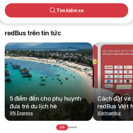
Tìm kiếm xe
redBus trên tin tức
5 điểm đến cho phụ huynh
Cách đặt vé 
đưa trẻ du lịch hè
redBus Việt
VN Express
Vietnambiz
1/6