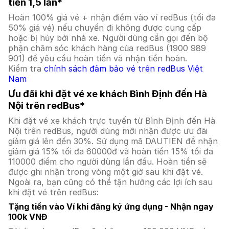
tiền 1,5 lần*
Hoàn 100% giá vé + nhận điểm vào ví redBus (tối đa
50% giá vé) nếu chuyến đi không được cung cấp
hoặc bị hủy bởi nhà xe. Người dùng cần gọi đến bộ
phận chăm sóc khách hàng của redBus (1900 989
901) để yêu cầu hoàn tiền và nhận tiền hoàn.
Kiểm tra
chính sách đảm bảo vé trên redBus Việt
Nam
Ưu đãi khi đặt vé xe khách Bình Định đến Hà
Nội trên redBus*
Khi đặt vé xe khách trực tuyến từ Bình Định đến Hà
Nội trên redBus, người dùng mới nhận được ưu đãi
giảm giá lên đến 30%. Sử dụng mã DAUTIEN để nhận
giảm giá 15% tối đa 60000đ và hoàn tiền 15% tối đa
110000 điểm cho người dùng lần đầu. Hoàn tiền sẽ
được ghi nhận trong vòng một giờ sau khi đặt vé.
Ngoài ra, bạn cũng có thể tận hưởng các lợi ích sau
khi đặt vé trên redBus:
Tặng tiền vào Ví khi đăng ký ứng dụng - Nhận ngay
100k VNĐ