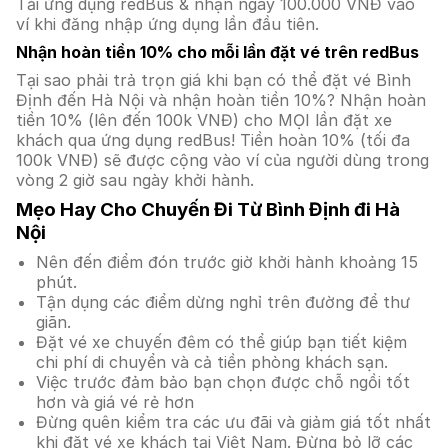
Tải ứng dụng redBus & nhận ngay 100.000 VNĐ vào
ví khi đăng nhập ứng dụng lần đầu tiên.
Nhận hoàn tiền 10% cho mỗi lần đặt vé trên redBus
Tại sao phải trả trọn giá khi bạn có thể đặt vé Bình
Định đến Hà Nội và nhận hoàn tiền 10%? Nhận hoàn
tiền 10% (lên đến 100k VNĐ) cho MỌI lần đặt xe
khách qua ứng dụng redBus! Tiền hoàn 10% (tối đa
100k VNĐ) sẽ được cộng vào ví của người dùng trong
vòng 2 giờ sau ngày khởi hành.
Mẹo Hay Cho Chuyến Đi Từ Bình Định đi Hà
Nội
Nên đến điểm đón trước giờ khởi hành khoảng 15
phút.
Tận dụng các điểm dừng nghỉ trên đường để thư
giãn.
Đặt vé xe chuyến đêm có thể giúp bạn tiết kiệm
chi phí di chuyển và cả tiền phòng khách sạn.
Việc trước đảm bảo bạn chọn được chỗ ngồi tốt
hơn và giá vé rẻ hơn
Đừng quên kiểm tra các ưu đãi và giảm giá tốt nhất
khi đặt vé xe khách tại Việt Nam. Đừng bỏ lỡ các