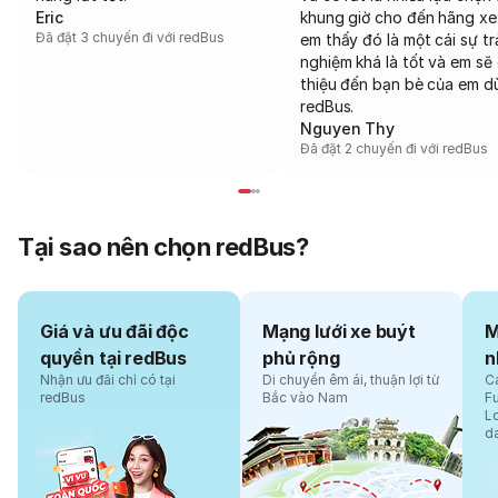
Eric
khung giờ cho đến hãng xe
Đã đặt 3 chuyến đi với redBus
em thấy đó là một cái sự tr
nghiệm khá là tốt và em sẽ 
thiệu đến bạn bè của em d
redBus.
Nguyen Thy
Đã đặt 2 chuyến đi với redBus
Tại sao nên chọn redBus?
Giá và ưu đãi độc
Mạng lưới xe buýt
M
quyền tại redBus
phủ rộng
n
Nhận ưu đãi chỉ có tại
Di chuyển êm ái, thuận lợi từ
Cá
redBus
Bắc vào Nam
F
L
d