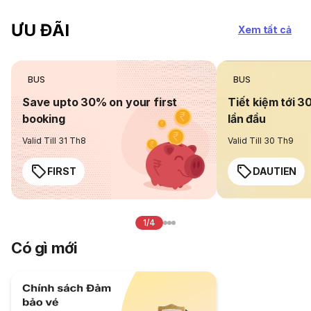
ƯU ĐÃI
Xem tất cả
BUS
BUS
Save upto 30% on your first
Tiết kiệm tới 3
booking
lần đầu
Valid Till 31 Th8
Valid Till 30 Th9
FIRST
DAUTIEN
1/4
Có gì mới