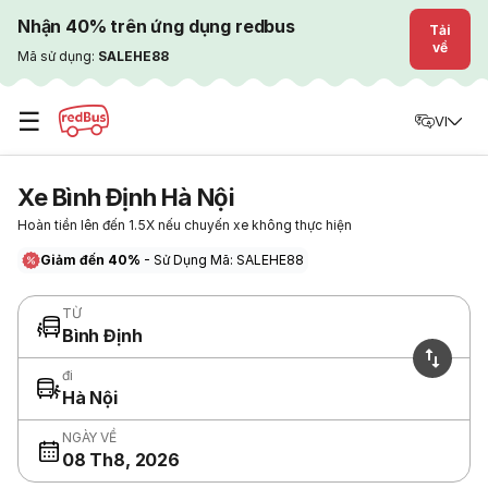
Nhận 40% trên ứng dụng redbus
Tải
về
Mã sử dụng:
SALEHE88
☰
VI
Xe Bình Định Hà Nội
Hoàn tiền lên đến 1.5X nếu chuyến xe không thực hiện
Giảm đến 40%
- Sử Dụng Mã: SALEHE88
TỪ
Bình Định
đi
Hà Nội
NGÀY VỀ
08 Th8, 2026