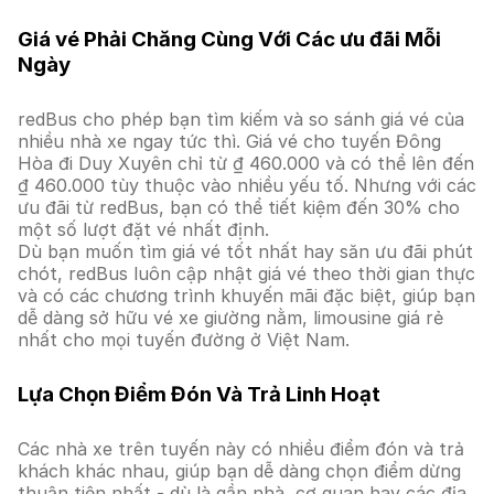
Giá vé Phải Chăng Cùng Với Các ưu đãi Mỗi
Ngày
redBus cho phép bạn tìm kiếm và so sánh giá vé của
nhiều nhà xe ngay tức thì. Giá vé cho tuyến Đông
Hòa đi Duy Xuyên chỉ từ ₫ 460.000 và có thể lên đến
₫ 460.000 tùy thuộc vào nhiều yếu tố. Nhưng với các
ưu đãi từ redBus, bạn có thể tiết kiệm đến 30% cho
một số lượt đặt vé nhất định.
Dù bạn muốn tìm giá vé tốt nhất hay săn ưu đãi phút
chót, redBus luôn cập nhật giá vé theo thời gian thực
và có các chương trình khuyến mãi đặc biệt, giúp bạn
dễ dàng sở hữu vé xe giường nằm, limousine giá rẻ
nhất cho mọi tuyến đường ở Việt Nam.
Lựa Chọn Điểm Đón Và Trả Linh Hoạt
Các nhà xe trên tuyến này có nhiều điểm đón và trả
khách khác nhau, giúp bạn dễ dàng chọn điểm dừng
thuận tiện nhất - dù là gần nhà, cơ quan hay các địa