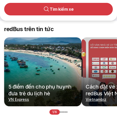
Tìm kiếm xe
redBus trên tin tức
5 điểm đến cho phụ huynh
Cách đặt vé 
đưa trẻ du lịch hè
redBus Việt
VN Express
Vietnambiz
1/6