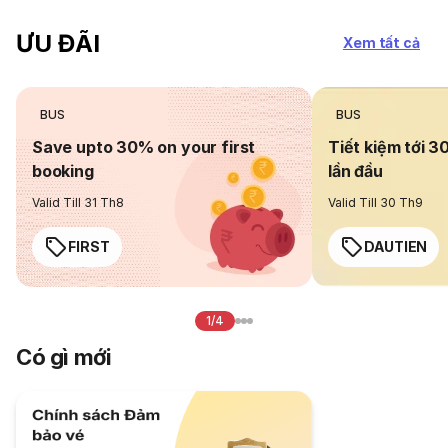
ƯU ĐÃI
Xem tất cả
BUS
BUS
Save upto 30% on your first
Tiết kiệm tới 3
booking
lần đầu
Valid Till 31 Th8
Valid Till 30 Th9
FIRST
DAUTIEN
1/4
Có gì mới