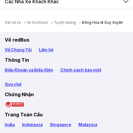
Các Nhà Xe Khách Khác
Dặt vé xe
Ve Xe Khach
Tuyến đường
Đông Hòa đi Duy Xuyên
Về redBus
Về Chúng Tôi
Liên hệ
Thông Tin
Điều Khoản và Điều Kiện
Chính sách bảo mật
Quy chế
Chứng Nhận
Trang Toàn Cầu
India
Indonesia
Singapore
Malaysia