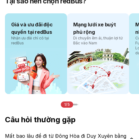
Tại sao nên chọn redBus?
Giá và ưu đãi độc
Mạng lưới xe buýt
M
quyền tại redBus
phủ rộng
n
Nhận ưu đãi chỉ có tại
Di chuyển êm ái, thuận lợi từ
Cá
redBus
Bắc vào Nam
F
L
d
1/5
Câu hỏi thường gặp
Mất bao lâu để đi từ Đông Hòa đi Duy Xuyên bằng