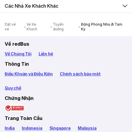
Các Nhà Xe Khách Khác
Dặt vé
Ve Xe
Tuyến
Động Phong Nha đi Tam
xe
Khach
đường
Kỳ
Về redBus
Về Chúng Tôi
Liên hệ
Thông Tin
Điều Khoản và Điều Kiện
Chính sách bảo mật
Quy chế
Chứng Nhận
Trang Toàn Cầu
India
Indonesia
Singapore
Malaysia