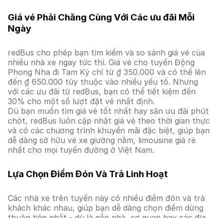
Giá vé Phải Chăng Cùng Với Các ưu đãi Mỗi
Ngày
redBus cho phép bạn tìm kiếm và so sánh giá vé của
nhiều nhà xe ngay tức thì. Giá vé cho tuyến Động
Phong Nha đi Tam Kỳ chỉ từ ₫ 350.000 và có thể lên
đến ₫ 650.000 tùy thuộc vào nhiều yếu tố. Nhưng
với các ưu đãi từ redBus, bạn có thể tiết kiệm đến
30% cho một số lượt đặt vé nhất định.
Dù bạn muốn tìm giá vé tốt nhất hay săn ưu đãi phút
chót, redBus luôn cập nhật giá vé theo thời gian thực
và có các chương trình khuyến mãi đặc biệt, giúp bạn
dễ dàng sở hữu vé xe giường nằm, limousine giá rẻ
nhất cho mọi tuyến đường ở Việt Nam.
Lựa Chọn Điểm Đón Và Trả Linh Hoạt
Các nhà xe trên tuyến này có nhiều điểm đón và trả
khách khác nhau, giúp bạn dễ dàng chọn điểm dừng
thuận tiện nhất - dù là gần nhà, cơ quan hay các địa