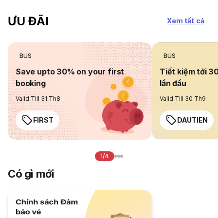
ƯU ĐÃI
Xem tất cả
BUS
BUS
Save upto 30% on your first
Tiết kiệm tới 3
booking
lần đầu
Valid Till 31 Th8
Valid Till 30 Th9
FIRST
DAUTIEN
1/4
Có gì mới