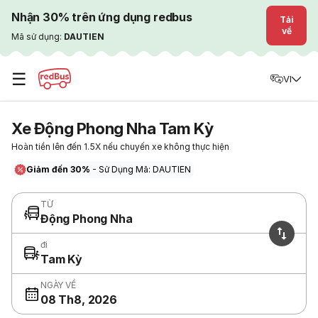
Nhận 30% trên ứng dụng redbus
Tải
về
Mã sử dụng:
DAUTIEN
☰
VI
Xe Động Phong Nha Tam Kỳ
Hoàn tiền lên đến 1.5X nếu chuyến xe không thực hiện
Giảm đến 30%
- Sử Dụng Mã: DAUTIEN
TỪ
Động Phong Nha
đi
Tam Kỳ
NGÀY VỀ
08 Th8, 2026