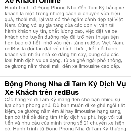
Xe Khách Online
Hành trình từ Động Phong Nha đến Tam Kỳ bằng xe
khách là một trong những cách di chuyển vừa hiệu
quả, thoải mái, lại vừa có thể ngắm cảnh đẹp tại Việt
Nam. Cùng với sự gia tăng của các đơn vị vận tải
hành khách uy tín, chất lượng cao, việc đặt vé xe
khách cho tuyến đường này đã trở nên thuận tiện
hơn bao giờ hết, nhờ vào nền tảng redBus Việt Nam.
redBus là đối tác đặt vé chính thức , kết nối hành
khách với nhiều nhà xe đáng tin cậy, cung cấp các
loại hình dịch vụ đa dạng, từ xe ghế ngồi phổ thông,
xe giường nằm thoải mái, đến xe limousine cao cấp.
Động Phong Nha đi Tam Kỳ Dịch Vụ
Xe Khách trên redBus
Các hãng xe đi Tam Kỳ mang đến cho bạn nhiều sự
lựa chọn phong phú. Dù bạn muốn đi xe ghế ngồi tiết
kiệm, xe giường nằm êm ái hay limousine hạng sang,
bạn có thể dễ dàng tìm thấy dịch vụ phù hợp với túi
tiền và nhu cầu của mình trong số 21 chuyến xe hiện
có. Hành trình từ Động Phong Nha đi Tam Kỳ thường