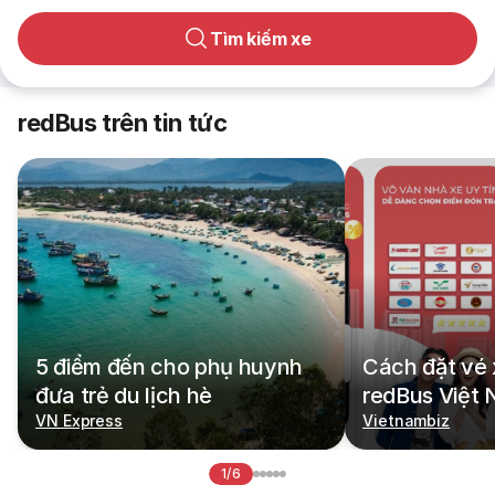
Tìm kiếm xe
redBus trên tin tức
5 điểm đến cho phụ huynh
Cách đặt vé 
đưa trẻ du lịch hè
redBus Việt
VN Express
Vietnambiz
1/6