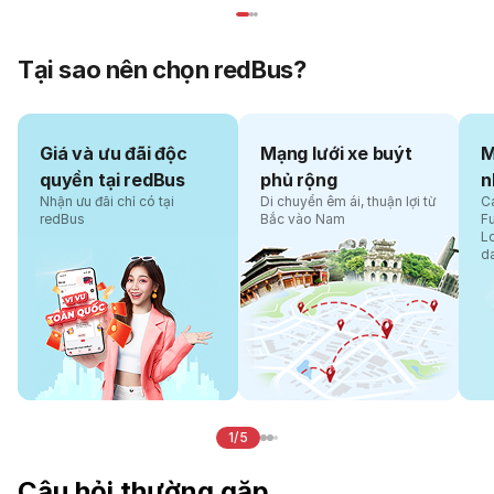
Tại sao nên chọn redBus?
Giá và ưu đãi độc
Mạng lưới xe buýt
M
quyền tại redBus
phủ rộng
n
Nhận ưu đãi chỉ có tại
Di chuyển êm ái, thuận lợi từ
Cá
redBus
Bắc vào Nam
F
L
d
1/5
Câu hỏi thường gặp