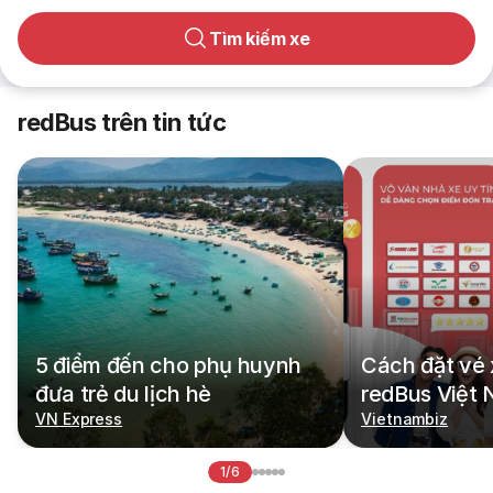
Tìm kiếm xe
redBus trên tin tức
5 điểm đến cho phụ huynh
Cách đặt vé 
đưa trẻ du lịch hè
redBus Việt
VN Express
Vietnambiz
1/6