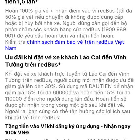
tiền 1,5 lần*
Hoàn 100% giá vé + nhận điểm vào ví redBus (tối đa
50% giá vé) nếu chuyến đi không được cung cấp
hoặc bị hủy bởi nhà xe. Người dùng cần gọi đến bộ
phận chăm sóc khách hàng của redBus (1900 989
901) để yêu cầu hoàn tiền và nhận tiền hoàn.
Kiểm tra
chính sách đảm bảo vé trên redBus Việt
Nam
Ưu đãi khi đặt vé xe khách Lào Cai đến Vĩnh
Tường trên redBus*
Khi đặt vé xe khách trực tuyến từ Lào Cai đến Vĩnh
Tường trên redBus, người dùng mới nhận được ưu đãi
giảm giá lên đến 30%. Sử dụng mã DAUTIEN để nhận
giảm giá 15% tối đa 60000đ và hoàn tiền 15% tối đa
110000 điểm cho người dùng lần đầu. Hoàn tiền sẽ
được ghi nhận trong vòng một giờ sau khi đặt vé.
Ngoài ra, bạn cũng có thể tận hưởng các lợi ích sau
khi đặt vé trên redBus:
Tặng tiền vào Ví khi đăng ký ứng dụng - Nhận ngay
100k VNĐ