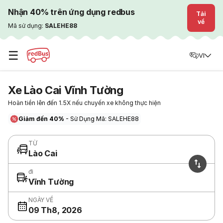
Nhận 40% trên ứng dụng redbus
Tải
về
Mã sử dụng:
SALEHE88
☰
VI
Xe Lào Cai Vĩnh Tường
Hoàn tiền lên đến 1.5X nếu chuyến xe không thực hiện
Giảm đến 40%
- Sử Dụng Mã: SALEHE88
TỪ
Lào Cai
đi
Vĩnh Tường
NGÀY VỀ
09 Th8, 2026