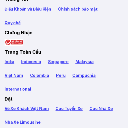
Điều Khoản và Điều Kiện
Chính sách bảo mật
Quy chế
Chứng Nhận
Trang Toàn Cầu
India
Indonesia
Singapore
Malaysia
Việt Nam
Colombia
Peru
Campuchia
International
Đặt
Vé Xe Khách Việt Nam
Các Tuyến Xe
Các Nhà Xe
Nha Xe Limousine