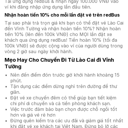
Tải ứng dụng redBus & nhận ngay 100.000 VNĐ vào
ví khi đăng nhập ứng dụng lần đầu tiên.
Nhận hoàn tiền 10% cho mỗi lần đặt vé trên redBus
Tại sao phải trả trọn giá khi bạn có thể đặt vé Lào Cai
đến Vĩnh Tường và nhận hoàn tiền 10%? Nhận hoàn
tiền 10% (lên đến 100k VNĐ) cho MỌI lần đặt xe
khách qua ứng dụng redBus! Tiền hoàn 10% (tối đa
100k VNĐ) sẽ được cộng vào ví của người dùng trong
vòng 2 giờ sau ngày khởi hành.
Mẹo Hay Cho Chuyến Đi Từ Lào Cai đi Vĩnh
Tường
Nên đến điểm đón trước giờ khởi hành khoảng 15
phút.
Tận dụng các điểm dừng nghỉ trên đường để thư
giãn.
Đặt vé xe chuyến đêm có thể giúp bạn tiết kiệm
chi phí di chuyển và cả tiền phòng khách sạn.
Việc trước đảm bảo bạn chọn được chỗ ngồi tốt
hơn và giá vé rẻ hơn
Đừng quên kiểm tra các ưu đãi và giảm giá tốt nhất
khi đặt vé xe khách tại Việt Nam. Đừng bỏ lỡ các