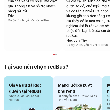
của nhà xe vì có nhiều mã giảm
về giá cả lẫn. Mình có thể 
giá. Thông tin và hỗ trợ khách
được sơ đồ, chỗ ngồi, mọi 
hàng rất tốt.
và có rất là nhiều lựa chọn 
Eric
khung giờ cho đến hãng xe
Đã đặt 3 chuyến đi với redBus
em thấy đó là một cái sự tr
nghiệm khá là tốt và em sẽ 
thiệu đến bạn bè của em d
redBus.
Nguyen Thy
Đã đặt 2 chuyến đi với redBus
Tại sao nên chọn redBus?
Giá và ưu đãi độc
Mạng lưới xe buýt
M
quyền tại redBus
phủ rộng
n
Nhận ưu đãi chỉ có tại
Di chuyển êm ái, thuận lợi từ
Cá
redBus
Bắc vào Nam
F
L
d