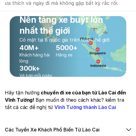
ưa thích và ngày đi mà không gặp bất kỳ rắc rối.
Nền tảng xe buýt lớn
nhất thế giới
Có mặt tại 8 quốc gia trên toàn thế giới
40M+
5000+
Khách hàng hài
Hãng xe
lòng
300k+
Vé bán mỗi ngày
Hãy tận hưởng
chuyến đi xe của bạn từ Lào Cai đến
Vĩnh Tường!
Bạn muốn đi theo cách khác? kiểm tra
tất cả các đề nghị từ
Vĩnh Tường thành Lào Cai
Các Tuyến Xe Khách Phổ Biến Từ Lào Cai