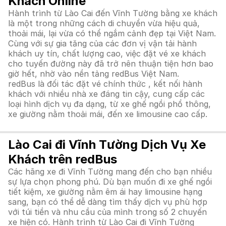
Khách Online
Hành trình từ Lào Cai đến Vĩnh Tường bằng xe khách
là một trong những cách di chuyển vừa hiệu quả,
thoải mái, lại vừa có thể ngắm cảnh đẹp tại Việt Nam.
Cùng với sự gia tăng của các đơn vị vận tải hành
khách uy tín, chất lượng cao, việc đặt vé xe khách
cho tuyến đường này đã trở nên thuận tiện hơn bao
giờ hết, nhờ vào nền tảng redBus Việt Nam.
redBus là đối tác đặt vé chính thức , kết nối hành
khách với nhiều nhà xe đáng tin cậy, cung cấp các
loại hình dịch vụ đa dạng, từ xe ghế ngồi phổ thông,
xe giường nằm thoải mái, đến xe limousine cao cấp.
Lào Cai đi Vĩnh Tường Dịch Vụ Xe
Khách trên redBus
Các hãng xe đi Vĩnh Tường mang đến cho bạn nhiều
sự lựa chọn phong phú. Dù bạn muốn đi xe ghế ngồi
tiết kiệm, xe giường nằm êm ái hay limousine hạng
sang, bạn có thể dễ dàng tìm thấy dịch vụ phù hợp
với túi tiền và nhu cầu của mình trong số 2 chuyến
xe hiện có. Hành trình từ Lào Cai đi Vĩnh Tường