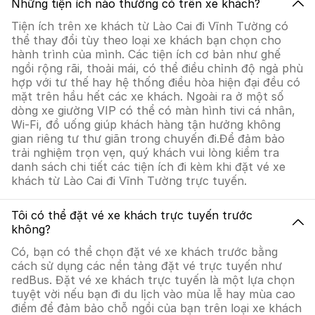
Những tiện ích nào thường có trên xe khách?
Tiện ích trên xe khách từ Lào Cai đi Vĩnh Tường có
thể thay đổi tùy theo loại xe khách bạn chọn cho
hành trình của mình. Các tiện ích cơ bản như ghế
ngồi rộng rãi, thoải mái, có thể điều chỉnh độ ngả phù
hợp với tư thế hay hệ thống điều hòa hiện đại đều có
mặt trên hầu hết các xe khách. Ngoài ra ở một số
dòng xe giường VIP có thể có màn hình tivi cá nhân,
Wi-Fi, đồ uống giúp khách hàng tận hưởng không
gian riêng tư thư giãn trong chuyến đi.Để đảm bảo
trải nghiệm trọn vẹn, quý khách vui lòng kiểm tra
danh sách chi tiết các tiện ích đi kèm khi đặt vé xe
khách từ Lào Cai đi Vĩnh Tường trực tuyến.
Tôi có thể đặt vé xe khách trực tuyến trước
không?
Có, bạn có thể chọn đặt vé xe khách trước bằng
cách sử dụng các nền tảng đặt vé trực tuyến như
redBus. Đặt vé xe khách trực tuyến là một lựa chọn
tuyệt vời nếu bạn đi du lịch vào mùa lễ hay mùa cao
điểm để đảm bảo chỗ ngồi của bạn trên loại xe khách