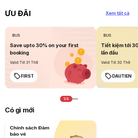
ƯU ĐÃI
Xem tất cả
BUS
BUS
Save upto 30% on your first
Tiết kiệm tới 3
booking
lần đầu
Valid Till 31 Th8
Valid Till 30 Th9
FIRST
DAUTIEN
1/4
Có gì mới