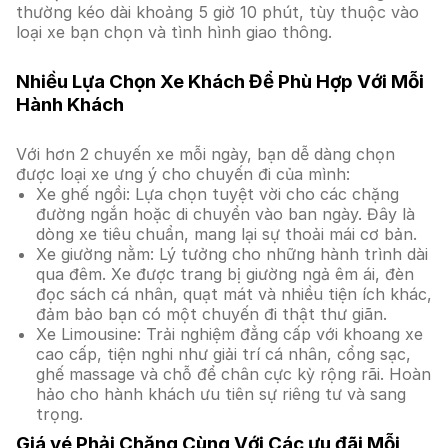
thường kéo dài khoảng 5 giờ 10 phút, tùy thuộc vào
loại xe bạn chọn và tình hình giao thông.
Nhiều Lựa Chọn Xe Khách Để Phù Hợp Với Mỗi
Hành Khách
Với hơn 2 chuyến xe mỗi ngày, bạn dễ dàng chọn
được loại xe ưng ý cho chuyến đi của mình:
Xe ghế ngồi: Lựa chọn tuyệt vời cho các chặng
đường ngắn hoặc di chuyển vào ban ngày. Đây là
dòng xe tiêu chuẩn, mang lại sự thoải mái cơ bản.
Xe giường nằm: Lý tưởng cho những hành trình dài
qua đêm. Xe được trang bị giường ngả êm ái, đèn
đọc sách cá nhân, quạt mát và nhiều tiện ích khác,
đảm bảo bạn có một chuyến đi thật thư giãn.
Xe Limousine: Trải nghiệm đẳng cấp với khoang xe
cao cấp, tiện nghi như giải trí cá nhân, cổng sạc,
ghế massage và chỗ để chân cực kỳ rộng rãi. Hoàn
hảo cho hành khách ưu tiên sự riêng tư và sang
trọng.
Giá vé Phải Chăng Cùng Với Các ưu đãi Mỗi