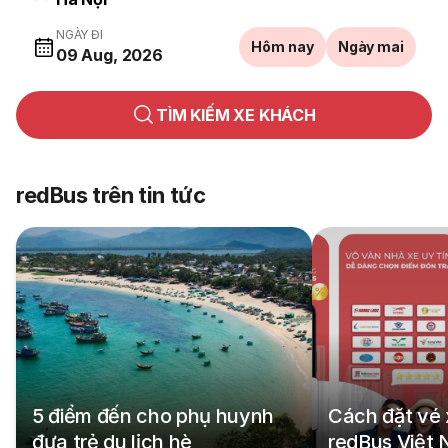
NGÀY ĐI
Hôm nay
Ngày mai
09 Aug, 2026
TÌM KIẾM XE KHÁCH
redBus trên tin tức
5 điểm đến cho phụ huynh
Cách đặt vé 
đưa trẻ du lịch hè
redBus Việt