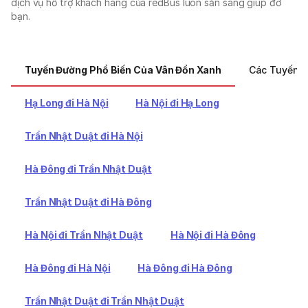
dịch vụ hỗ trợ khách hàng của redBus luôn sẵn sàng giúp đỡ
bạn.
Tuyến Đường Phổ Biến Của Vân Đồn Xanh
Các Tuyến 
Hạ Long đi Hà Nội
Hà Nội đi Hạ Long
Trần Nhật Duật đi Hà Nội
Hà Đông đi Trần Nhật Duật
Trần Nhật Duật đi Hà Đông
Hà Nội đi Trần Nhật Duật
Hà Nội đi Hà Đông
Hà Đông đi Hà Nội
Hà Đông đi Hà Đông
Trần Nhật Duật đi Trần Nhật Duật