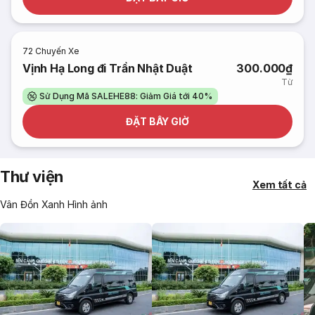
72
Chuyến Xe
Vịnh Hạ Long đi Trần Nhật Duật
300.000₫
Từ
Sử Dụng Mã SALEHE88: Giảm Giá tới 40%
ĐẶT BÂY GIỜ
Thư viện
Xem tất cả
Vân Đồn Xanh Hình ảnh