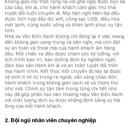
Không gian nội thất rộng rãi với ghế ngồi được bọc da
cao cấp, êm ái, cho hành khách cảm giác thư thái
tuyệt đối suốt chuyến đi. Mọi tiện nghi hiện đại đều
được tích hợp đầy đủ: wifi, cổng sạc USB, điều hòa
mát lạnh, cùng nước uống và khăn lạnh phục vụ tận
tình.
Nhà xe Vân Đồn Xanh không chỉ dừng lại ở việc mang
đến không gian sang trọng và tiện nghi, mà còn đặt
sự an toàn và thoải mái của hành khách lên hàng
đầu. Mỗi chiếc xe đều được chăm sóc kỹ lưỡng, với
lịch trình bảo trì, bảo dưỡng định kỳ nghiêm ngặt,
đảm bảo vận hành êm ái và an toàn tuyệt đối trên
mọi hành trình. Kết thúc mỗi chuyến đi,này lại được
vệ sinh tỉ mỉ từ trong ra ngoài, sẵn sàng chào đón
hành khách trong không gian sạch sẽ và thơm tho
như mới. Chính sự tận tâm trong từng chi tiết nhỏ
này đã góp phần tạo nên thương hiệu Vân Đồn Xanh
với chất lượng dịch vụ được khẳng định bằng sự hài
lòng của mỗi hành khách.
2. Đội ngũ nhân viên chuyên nghiệp