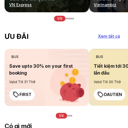
VN Express
Vietnambiz
1/6
ƯU ĐÃI
Xem tất cả
BUS
BUS
Save upto 30% on your first
Tiết kiệm tới 3
booking
lần đầu
Valid Till 31 Th8
Valid Till 30 Th9
FIRST
DAUTIEN
1/4
Có gì mới