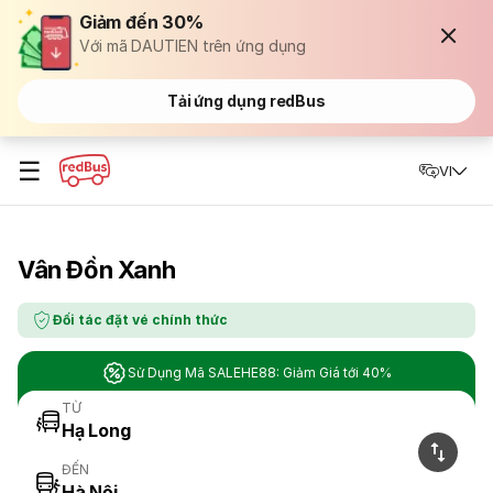
Giảm đến 30%
Với mã DAUTIEN trên ứng dụng
Tải ứng dụng redBus
☰
VI
Vân Đồn Xanh
Đối tác đặt vé chính thức
Sử Dụng Mã SALEHE88: Giảm Giá tới 40%
TỪ
ĐẾN