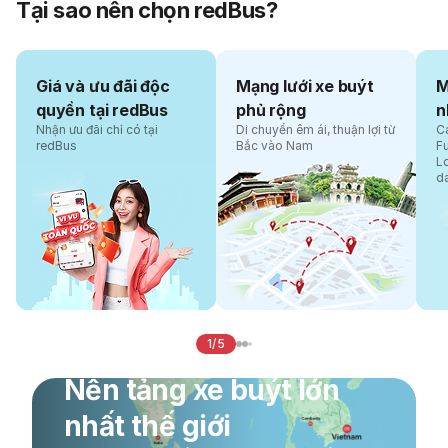
Tại sao nên chọn redBus?
Giá và ưu đãi độc
Mạng lưới xe buýt
M
quyền tại redBus
phủ rộng
n
Nhận ưu đãi chỉ có tại
Di chuyển êm ái, thuận lợi từ
Cá
redBus
Bắc vào Nam
F
L
d
1/5
Nền tảng xe buýt lớn
nhất thế giới