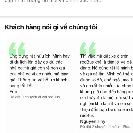
cập nhật thông tin mới và chính xác nhất.
Khách hàng nói gì về chúng tôi
Ứng dụng rất hữu ích. Mình hay
Thì việc mà đặt xe ở trên
đi du lịch lên đây có đủ các
redBus khá là tiện lợi và dễ
nhà xe mà giá còn rẻ hơn giá
dàng. Nó cũng rất là minh 
của nhà xe vì có nhiều mã giảm
về giá cả lẫn. Mình có thể 
giá. Thông tin và hỗ trợ khách
được sơ đồ, chỗ ngồi, mọi 
hàng rất tốt.
và có rất là nhiều lựa chọn 
Eric
khung giờ cho đến hãng xe
Đã đặt 3 chuyến đi với redBus
em thấy đó là một cái sự tr
nghiệm khá là tốt và em sẽ 
thiệu đến bạn bè của em d
redBus.
Nguyen Thy
Đã đặt 2 chuyến đi với redBus