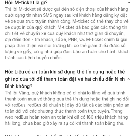
Hỏi: M-ticket là gì?
Trả lời: M-ticket sẽ được gửi đến số điện thoại của khách hàng
dưới dạng tin nhắn SMS ngay sau khi khách hàng đăng ký đặt
vé xe qua trực tuyến thành công. M-ticket có thể thay cho vé
xe được in của quý khách. M-ticket đã bao gồm các thông tin
chi tiết về chuyến xe của quý khách như thời gian di chuyển,
địa điểm đón - trả khách, số xe, PNR, v.v. M-ticket chính là giải
pháp thân thiện với môi trường khi có thể giảm thiểu được số
lượng vé giấy, cũng như giúp đảm bảo an toàn cho hành khách
tránh các bệnh truyền nhiễm.
Hỏi: Liệu có an toàn khi sử dụng thẻ tín dụng hoặc thẻ
ghi nợ của tôi để thanh toán đặt vé hai chiều đến Ninh
Bình không?
Trả lời: Vâng, quý khách không có gì phải lo lắng về quá trình
thanh toán mua vé thông qua thẻ tín dụng hoặc thẻ ghi nợ đối
với redBus. redBus đã chuẩn bị đầy đủ tất cả các biện pháp an
toàn đối với các phương thức thanh toán trực tuyến. Trang
web redBus hoàn toàn an toàn khi đã có 180 triệu khách hàng
hài lòng, chưa bao giờ xảy ra sự cố khi thanh toán bằng thẻ.