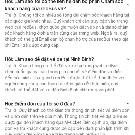
Hỏi: Làm sao tôi có thể liên hệ đến bộ phận Chăm sóc
khách hàng của redBus.vn?
Trả lời: Chúng tôi có nhiều số tổng đài chăm sóc khách hàng tại
các quốc gia khác nhau. Quý khách chỉ cần truy cập vào trang
web của redBus, chọn quốc gia muốn đặt vé xe và tìm số chăm
sóc khách hàng ở phía trên cùng của trang web. Ngoài ra, quý
khách có thể gửi Email đến bộ phận hỗ trợ của redBus theo địa
chỉ Email đã được cung cấp.
Hỏi: Làm sao để đặt vé xe tại Ninh Bình?
Trả lời: Khách hàng có thể đặt vé xe tại trang web redBus,
chọn quốc gia và các thông tin chi tiết về điểm đón và điểm
đến của mình. Trang web redBus được thiết kế thân thiện với
người dùng cùng các thao tác đơn giản dễ thực hiện, quý
khách có thể đặt vé xe đến Ninh Bình chỉ trong vài phút.
Hỏi: Điểm đón của tôi sẽ ở đâu?
Trả lời: Quý khách có thể kiểm tra thông tin chi tiết về điểm đón
và điểm đến trên vé của mình. Thông tin chi tiết về địa điểm sẽ
được gửi đến khách hàng qua M-ticket. Bên cạnh đó, địa điểm
đón và trả khách cũng được đề cập bên dưới phần lịch trình khi
quý khách tìm kiếm vé xe trên trang web redBus.vn.