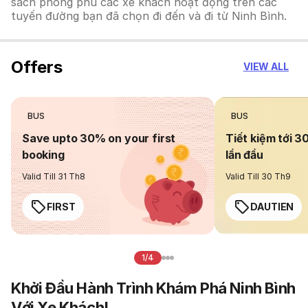
sách phong phú các xe khách hoạt động trên các
tuyến đường bạn đã chọn đi đến và đi từ Ninh Bình.
Offers
VIEW ALL
BUS
BUS
Save upto 30% on your first
Tiết kiệm tới 3
booking
lần đầu
Valid Till 31 Th8
Valid Till 30 Th9
FIRST
DAUTIEN
1/4
Khởi Đầu Hành Trình Khám Phá Ninh Bình
Với Xe Khách!