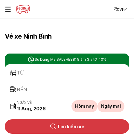
☰
VI
Vé xe Ninh Bình
Sử Dụng Mã SALEHE88: Giảm Giá tới 40%
TỪ
ĐẾN
NGÀY VỀ
Hôm nay
Ngày mai
11 Aug, 2026
Tìm kiếm xe