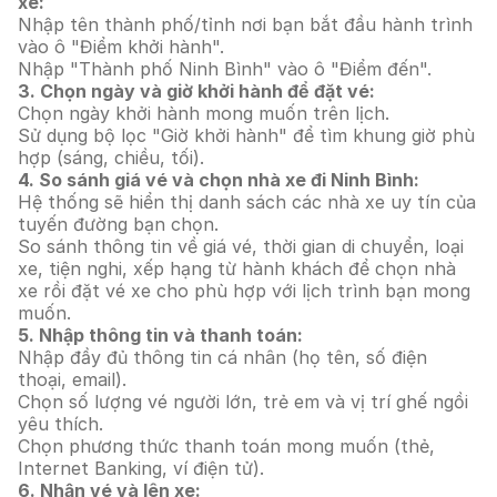
xe:
Nhập tên thành phố/tỉnh nơi bạn bắt đầu hành trình
vào ô "Điểm khởi hành".
Nhập "Thành phố Ninh Bình" vào ô "Điểm đến".
3. Chọn ngày và giờ khởi hành để đặt vé:
Chọn ngày khởi hành mong muốn trên lịch.
Sử dụng bộ lọc "Giờ khởi hành" để tìm khung giờ phù
hợp (sáng, chiều, tối).
4. So sánh giá vé và chọn nhà xe đi Ninh Bình:
Hệ thống sẽ hiển thị danh sách các nhà xe uy tín của
tuyến đường bạn chọn.
So sánh thông tin về giá vé, thời gian di chuyển, loại
xe, tiện nghi, xếp hạng từ hành khách để chọn nhà
xe rồi đặt vé xe cho phù hợp với lịch trình bạn mong
muốn.
5. Nhập thông tin và thanh toán:
Nhập đầy đủ thông tin cá nhân (họ tên, số điện
thoại, email).
Chọn số lượng vé người lớn, trẻ em và vị trí ghế ngồi
yêu thích.
Chọn phương thức thanh toán mong muốn (thẻ,
Internet Banking, ví điện tử).
6. Nhận vé và lên xe: