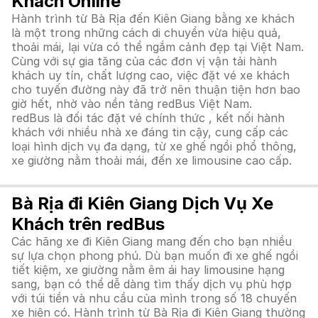
Khách Online
Hành trình từ Bà Rịa đến Kiên Giang bằng xe khách
là một trong những cách di chuyển vừa hiệu quả,
thoải mái, lại vừa có thể ngắm cảnh đẹp tại Việt Nam.
Cùng với sự gia tăng của các đơn vị vận tải hành
khách uy tín, chất lượng cao, việc đặt vé xe khách
cho tuyến đường này đã trở nên thuận tiện hơn bao
giờ hết, nhờ vào nền tảng redBus Việt Nam.
redBus là đối tác đặt vé chính thức , kết nối hành
khách với nhiều nhà xe đáng tin cậy, cung cấp các
loại hình dịch vụ đa dạng, từ xe ghế ngồi phổ thông,
xe giường nằm thoải mái, đến xe limousine cao cấp.
Bà Rịa đi Kiên Giang Dịch Vụ Xe
Khách trên redBus
Các hãng xe đi Kiên Giang mang đến cho bạn nhiều
sự lựa chọn phong phú. Dù bạn muốn đi xe ghế ngồi
tiết kiệm, xe giường nằm êm ái hay limousine hạng
sang, bạn có thể dễ dàng tìm thấy dịch vụ phù hợp
với túi tiền và nhu cầu của mình trong số 18 chuyến
xe hiện có. Hành trình từ Bà Rịa đi Kiên Giang thường