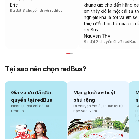
Eric
khung giờ cho đến hãng xe
Đã đặt 3 chuyến đi với redBus
em thấy đó là một cái sự tr
nghiệm khá là tốt và em sẽ 
thiệu đến bạn bè của em d
redBus.
Nguyen Thy
Đã đặt 2 chuyến đi với redBus
Tại sao nên chọn redBus?
Giá và ưu đãi độc
Mạng lưới xe buýt
M
quyền tại redBus
phủ rộng
n
Nhận ưu đãi chỉ có tại
Di chuyển êm ái, thuận lợi từ
Cá
redBus
Bắc vào Nam
F
L
d