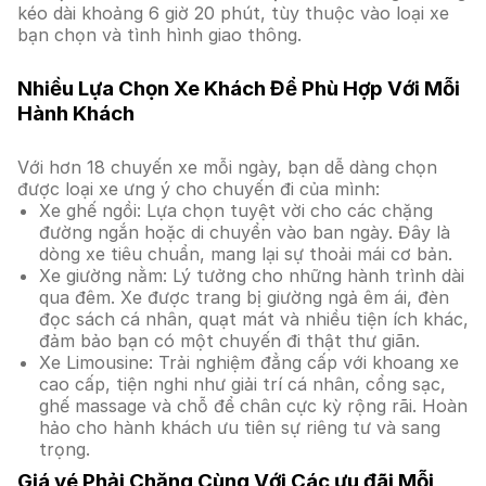
kéo dài khoảng 6 giờ 20 phút, tùy thuộc vào loại xe
bạn chọn và tình hình giao thông.
Nhiều Lựa Chọn Xe Khách Để Phù Hợp Với Mỗi
Hành Khách
Với hơn 18 chuyến xe mỗi ngày, bạn dễ dàng chọn
được loại xe ưng ý cho chuyến đi của mình:
Xe ghế ngồi: Lựa chọn tuyệt vời cho các chặng
đường ngắn hoặc di chuyển vào ban ngày. Đây là
dòng xe tiêu chuẩn, mang lại sự thoải mái cơ bản.
Xe giường nằm: Lý tưởng cho những hành trình dài
qua đêm. Xe được trang bị giường ngả êm ái, đèn
đọc sách cá nhân, quạt mát và nhiều tiện ích khác,
đảm bảo bạn có một chuyến đi thật thư giãn.
Xe Limousine: Trải nghiệm đẳng cấp với khoang xe
cao cấp, tiện nghi như giải trí cá nhân, cổng sạc,
ghế massage và chỗ để chân cực kỳ rộng rãi. Hoàn
hảo cho hành khách ưu tiên sự riêng tư và sang
trọng.
Giá vé Phải Chăng Cùng Với Các ưu đãi Mỗi