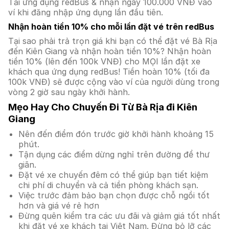
Tải ứng dụng redBus & nhận ngay 100.000 VNĐ vào
ví khi đăng nhập ứng dụng lần đầu tiên.
Nhận hoàn tiền 10% cho mỗi lần đặt vé trên redBus
Tại sao phải trả trọn giá khi bạn có thể đặt vé Bà Rịa
đến Kiên Giang và nhận hoàn tiền 10%? Nhận hoàn
tiền 10% (lên đến 100k VNĐ) cho MỌI lần đặt xe
khách qua ứng dụng redBus! Tiền hoàn 10% (tối đa
100k VNĐ) sẽ được cộng vào ví của người dùng trong
vòng 2 giờ sau ngày khởi hành.
Mẹo Hay Cho Chuyến Đi Từ Bà Rịa đi Kiên
Giang
Nên đến điểm đón trước giờ khởi hành khoảng 15
phút.
Tận dụng các điểm dừng nghỉ trên đường để thư
giãn.
Đặt vé xe chuyến đêm có thể giúp bạn tiết kiệm
chi phí di chuyển và cả tiền phòng khách sạn.
Việc trước đảm bảo bạn chọn được chỗ ngồi tốt
hơn và giá vé rẻ hơn
Đừng quên kiểm tra các ưu đãi và giảm giá tốt nhất
khi đặt vé xe khách tại Việt Nam. Đừng bỏ lỡ các