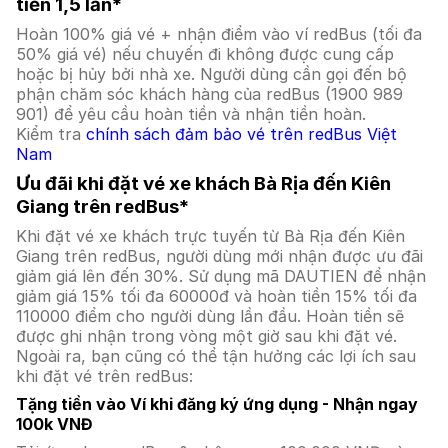
tiền 1,5 lần*
Hoàn 100% giá vé + nhận điểm vào ví redBus (tối đa
50% giá vé) nếu chuyến đi không được cung cấp
hoặc bị hủy bởi nhà xe. Người dùng cần gọi đến bộ
phận chăm sóc khách hàng của redBus (1900 989
901) để yêu cầu hoàn tiền và nhận tiền hoàn.
Kiểm tra
chính sách đảm bảo vé trên redBus Việt
Nam
Ưu đãi khi đặt vé xe khách Bà Rịa đến Kiên
Giang trên redBus*
Khi đặt vé xe khách trực tuyến từ Bà Rịa đến Kiên
Giang trên redBus, người dùng mới nhận được ưu đãi
giảm giá lên đến 30%. Sử dụng mã DAUTIEN để nhận
giảm giá 15% tối đa 60000đ và hoàn tiền 15% tối đa
110000 điểm cho người dùng lần đầu. Hoàn tiền sẽ
được ghi nhận trong vòng một giờ sau khi đặt vé.
Ngoài ra, bạn cũng có thể tận hưởng các lợi ích sau
khi đặt vé trên redBus:
Tặng tiền vào Ví khi đăng ký ứng dụng - Nhận ngay
100k VNĐ