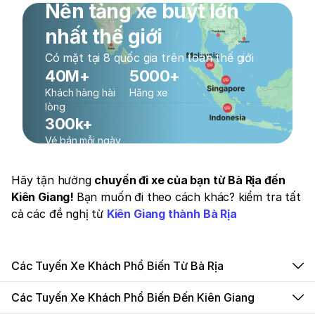
Nền tảng xe buýt lớn
nhất thế giới
Có mặt tại 8 quốc gia trên toàn thế giới
40M+
5000+
Khách hàng hài
Hãng xe
lòng
300k+
Vé bán mỗi ngày
Hãy tận hưởng
chuyến đi xe của bạn từ Bà Rịa đến
Kiên Giang!
Bạn muốn đi theo cách khác? kiểm tra tất
cả các đề nghị từ
Kiên Giang thành Bà Rịa
Các Tuyến Xe Khách Phổ Biến Từ Bà Rịa
Các Tuyến Xe Khách Phổ Biến Đến Kiên Giang