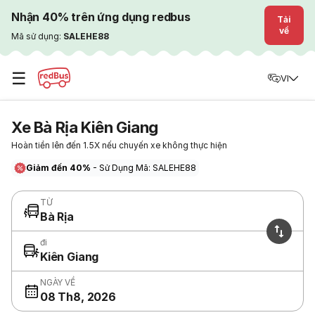
Nhận 40% trên ứng dụng redbus
Tải
về
Mã sử dụng:
SALEHE88
☰
VI
Xe Bà Rịa Kiên Giang
Hoàn tiền lên đến 1.5X nếu chuyến xe không thực hiện
Giảm đến 40%
- Sử Dụng Mã: SALEHE88
TỪ
Bà Rịa
đi
Kiên Giang
NGÀY VỀ
08 Th8, 2026