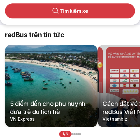
Tìm kiếm xe
redBus trên tin tức
5 điểm đến cho phụ huynh
Cách đặt vé 
đưa trẻ du lịch hè
redBus Việt
VN Express
Vietnambiz
1/6