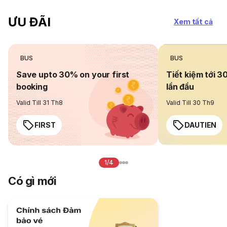
ƯU ĐÃI
Xem tất cả
BUS
BUS
Save upto 30% on your first
Tiết kiệm tới 3
booking
lần đầu
Valid Till 31 Th8
Valid Till 30 Th9
FIRST
DAUTIEN
1/4
Có gì mới