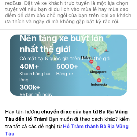
redBus. Đặt vé xe khách trực tuyến là một lựa chọn
tuyệt vời nếu bạn đi du lịch vào mùa lễ hay mùa cao
điểm để đảm bảo chỗ ngồi của bạn trên loại xe khách
ưa thích và ngày đi mà không gặp bất kỳ rắc rối.
Nền tảng xe buýt lớn
nhất thế giới
Có mặt tại 8 quốc gia trên toàn thế giới
40M+
5000+
Khách hàng hài
Hãng xe
lòng
300k+
Vé bán mỗi ngày
Hãy tận hưởng
chuyến đi xe của bạn từ Bà Rịa Vũng
Tàu đến Hồ Tràm!
Bạn muốn đi theo cách khác? kiểm
tra tất cả các đề nghị từ
Hồ Tràm thành Bà Rịa Vũng
Tàu