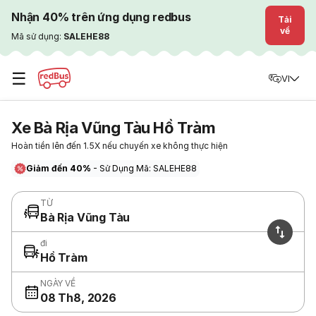
Nhận 40% trên ứng dụng redbus
Tải
về
Mã sử dụng:
SALEHE88
☰
VI
Xe Bà Rịa Vũng Tàu Hồ Tràm
Hoàn tiền lên đến 1.5X nếu chuyến xe không thực hiện
Giảm đến 40%
- Sử Dụng Mã: SALEHE88
TỪ
Bà Rịa Vũng Tàu
đi
Hồ Tràm
NGÀY VỀ
08 Th8, 2026