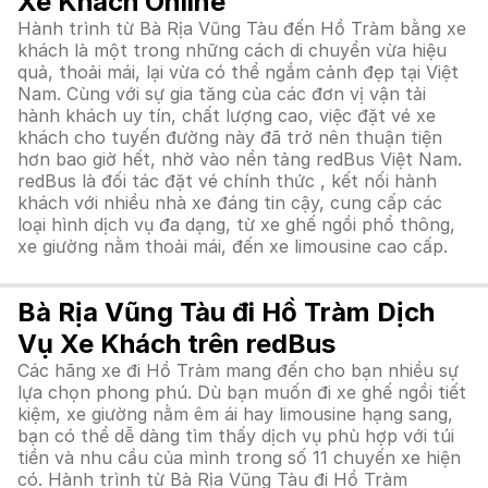
Xe Khách Online
Hành trình từ Bà Rịa Vũng Tàu đến Hồ Tràm bằng xe
khách là một trong những cách di chuyển vừa hiệu
quả, thoải mái, lại vừa có thể ngắm cảnh đẹp tại Việt
Nam. Cùng với sự gia tăng của các đơn vị vận tải
hành khách uy tín, chất lượng cao, việc đặt vé xe
khách cho tuyến đường này đã trở nên thuận tiện
hơn bao giờ hết, nhờ vào nền tảng redBus Việt Nam.
redBus là đối tác đặt vé chính thức , kết nối hành
khách với nhiều nhà xe đáng tin cậy, cung cấp các
loại hình dịch vụ đa dạng, từ xe ghế ngồi phổ thông,
xe giường nằm thoải mái, đến xe limousine cao cấp.
Bà Rịa Vũng Tàu đi Hồ Tràm Dịch
Vụ Xe Khách trên redBus
Các hãng xe đi Hồ Tràm mang đến cho bạn nhiều sự
lựa chọn phong phú. Dù bạn muốn đi xe ghế ngồi tiết
kiệm, xe giường nằm êm ái hay limousine hạng sang,
bạn có thể dễ dàng tìm thấy dịch vụ phù hợp với túi
tiền và nhu cầu của mình trong số 11 chuyến xe hiện
có. Hành trình từ Bà Rịa Vũng Tàu đi Hồ Tràm