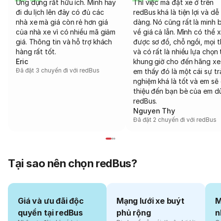
Ứng dụng rất hữu ích. Mình hay
Thì việc mà đặt xe ở trên
đi du lịch lên đây có đủ các
redBus khá là tiện lợi và dễ
nhà xe mà giá còn rẻ hơn giá
dàng. Nó cũng rất là minh 
của nhà xe vì có nhiều mã giảm
về giá cả lẫn. Mình có thể 
giá. Thông tin và hỗ trợ khách
được sơ đồ, chỗ ngồi, mọi 
hàng rất tốt.
và có rất là nhiều lựa chọn 
Eric
khung giờ cho đến hãng xe
Đã đặt 3 chuyến đi với redBus
em thấy đó là một cái sự tr
nghiệm khá là tốt và em sẽ 
thiệu đến bạn bè của em d
redBus.
Nguyen Thy
Đã đặt 2 chuyến đi với redBus
Tại sao nên chọn redBus?
Giá và ưu đãi độc
Mạng lưới xe buýt
M
quyền tại redBus
phủ rộng
n