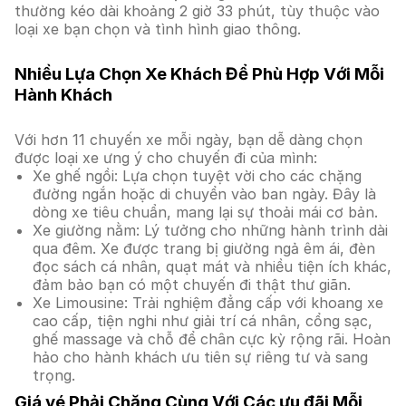
thường kéo dài khoảng 2 giờ 33 phút, tùy thuộc vào
loại xe bạn chọn và tình hình giao thông.
Nhiều Lựa Chọn Xe Khách Để Phù Hợp Với Mỗi
Hành Khách
Với hơn 11 chuyến xe mỗi ngày, bạn dễ dàng chọn
được loại xe ưng ý cho chuyến đi của mình:
Xe ghế ngồi: Lựa chọn tuyệt vời cho các chặng
đường ngắn hoặc di chuyển vào ban ngày. Đây là
dòng xe tiêu chuẩn, mang lại sự thoải mái cơ bản.
Xe giường nằm: Lý tưởng cho những hành trình dài
qua đêm. Xe được trang bị giường ngả êm ái, đèn
đọc sách cá nhân, quạt mát và nhiều tiện ích khác,
đảm bảo bạn có một chuyến đi thật thư giãn.
Xe Limousine: Trải nghiệm đẳng cấp với khoang xe
cao cấp, tiện nghi như giải trí cá nhân, cổng sạc,
ghế massage và chỗ để chân cực kỳ rộng rãi. Hoàn
hảo cho hành khách ưu tiên sự riêng tư và sang
trọng.
Giá vé Phải Chăng Cùng Với Các ưu đãi Mỗi