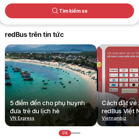
Tìm kiếm xe
redBus trên tin tức
5 điểm đến cho phụ huynh
Cách đặt vé 
đưa trẻ du lịch hè
redBus Việt
VN Express
Vietnambiz
1/6