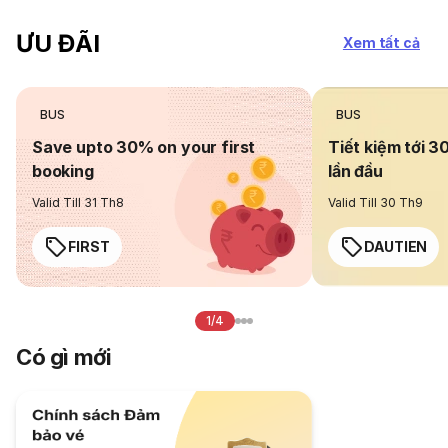
ƯU ĐÃI
Xem tất cả
BUS
BUS
Save upto 30% on your first
Tiết kiệm tới 3
booking
lần đầu
Valid Till 31 Th8
Valid Till 30 Th9
FIRST
DAUTIEN
1/4
Có gì mới