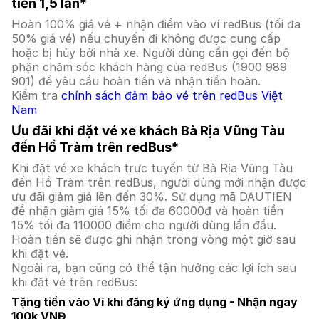
tiền 1,5 lần*
Hoàn 100% giá vé + nhận điểm vào ví redBus (tối đa
50% giá vé) nếu chuyến đi không được cung cấp
hoặc bị hủy bởi nhà xe. Người dùng cần gọi đến bộ
phận chăm sóc khách hàng của redBus (1900 989
901) để yêu cầu hoàn tiền và nhận tiền hoàn.
Kiểm tra
chính sách đảm bảo vé trên redBus Việt
Nam
Ưu đãi khi đặt vé xe khách Bà Rịa Vũng Tàu
đến Hồ Tràm trên redBus*
Khi đặt vé xe khách trực tuyến từ Bà Rịa Vũng Tàu
đến Hồ Tràm trên redBus, người dùng mới nhận được
ưu đãi giảm giá lên đến 30%. Sử dụng mã DAUTIEN
để nhận giảm giá 15% tối đa 60000đ và hoàn tiền
15% tối đa 110000 điểm cho người dùng lần đầu.
Hoàn tiền sẽ được ghi nhận trong vòng một giờ sau
khi đặt vé.
Ngoài ra, bạn cũng có thể tận hưởng các lợi ích sau
khi đặt vé trên redBus:
Tặng tiền vào Ví khi đăng ký ứng dụng - Nhận ngay
100k VNĐ