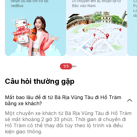
Nhận ưu đãi chỉ có tại
Di chuyển êm ái, thuận lợi từ
Cá
redBus
Bắc vào Nam
F
L
d
1/5
Câu hỏi thường gặp
Mất bao lâu để đi từ Bà Rịa Vũng Tàu đi Hồ Tràm
bằng xe khách?
Một chuyến xe khách từ Bà Rịa Vũng Tàu đi Hồ Tràm
sẽ mất khoảng 2 giờ 33 phút. Thời gian di chuyển đi
Hồ Tràm có thể thay đổi tùy theo lộ trình và điều
kiện giao thông.