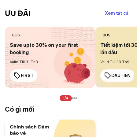
ƯU ĐÃI
Xem tất cả
BUS
BUS
Save upto 30% on your first
Tiết kiệm tới 3
booking
lần đầu
Valid Till 31 Th8
Valid Till 30 Th9
FIRST
DAUTIEN
1/4
Có gì mới