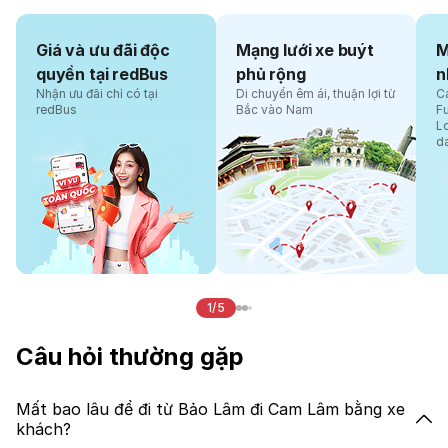
Giá và ưu đãi độc
Mạng lưới xe buýt
M
quyền tại redBus
phủ rộng
n
Nhận ưu đãi chỉ có tại
Di chuyển êm ái, thuận lợi từ
Cá
redBus
Bắc vào Nam
F
L
d
1/5
Câu hỏi thường gặp
Mất bao lâu để đi từ Bảo Lâm đi Cam Lâm bằng xe
khách?