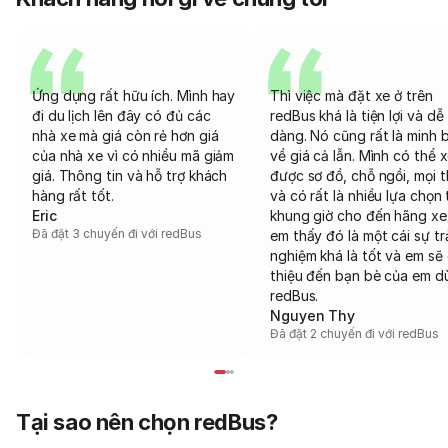
Ứng dụng rất hữu ích. Mình hay
Thì việc mà đặt xe ở trên
đi du lịch lên đây có đủ các
redBus khá là tiện lợi và dễ
nhà xe mà giá còn rẻ hơn giá
dàng. Nó cũng rất là minh 
của nhà xe vì có nhiều mã giảm
về giá cả lẫn. Mình có thể 
giá. Thông tin và hỗ trợ khách
được sơ đồ, chỗ ngồi, mọi 
hàng rất tốt.
và có rất là nhiều lựa chọn 
Eric
khung giờ cho đến hãng xe
Đã đặt 3 chuyến đi với redBus
em thấy đó là một cái sự tr
nghiệm khá là tốt và em sẽ 
thiệu đến bạn bè của em d
redBus.
Nguyen Thy
Đã đặt 2 chuyến đi với redBus
Tại sao nên chọn redBus?