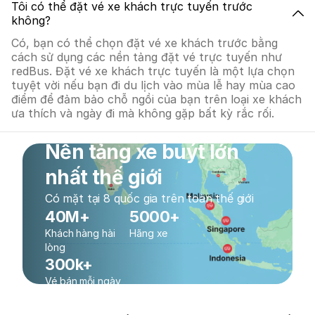
Tôi có thể đặt vé xe khách trực tuyến trước
không?
Có, bạn có thể chọn đặt vé xe khách trước bằng
cách sử dụng các nền tảng đặt vé trực tuyến như
redBus. Đặt vé xe khách trực tuyến là một lựa chọn
tuyệt vời nếu bạn đi du lịch vào mùa lễ hay mùa cao
điểm để đảm bảo chỗ ngồi của bạn trên loại xe khách
ưa thích và ngày đi mà không gặp bất kỳ rắc rối.
Nền tảng xe buýt lớn
nhất thế giới
Có mặt tại 8 quốc gia trên toàn thế giới
40M+
5000+
Khách hàng hài
Hãng xe
lòng
300k+
Vé bán mỗi ngày