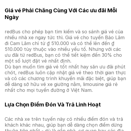
Giá vé Phải Chăng Cùng Với Các ưu đãi Mỗi
Ngày
redBus cho phép bạn tìm kiếm và so sánh giá vé của
nhiều nhà xe ngay tức thì. Giá vé cho tuyến Bảo Lâm
đi Cam Lâm chỉ từ ₫ 510.000 và có thể lên đến ₫
510.000 tùy thuộc vào nhiều yếu tố. Nhưng với các
ưu đãi từ redBus, bạn có thể tiết kiệm đến 30% cho
một số lượt đặt vé nhất định.
Dù bạn muốn tìm giá vé tốt nhất hay săn ưu đãi phút
chót, redBus luôn cập nhật giá vé theo thời gian thực
và có các chương trình khuyến mãi đặc biệt, giúp bạn
dễ dàng sở hữu vé xe giường nằm, limousine giá rẻ
nhất cho mọi tuyến đường ở Việt Nam.
Lựa Chọn Điểm Đón Và Trả Linh Hoạt
Các nhà xe trên tuyến này có nhiều điểm đón và trả
khách khác nhau, giúp bạn dễ dàng chọn điểm dừng
thuận tiện nhất - dù là gần nhà, cơ quan hay các địa