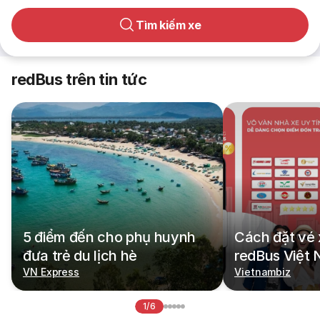
Tìm kiếm xe
redBus trên tin tức
5 điểm đến cho phụ huynh
Cách đặt vé 
đưa trẻ du lịch hè
redBus Việt
VN Express
Vietnambiz
1/6