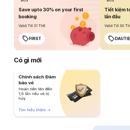
BUS
BUS
Save upto 30% on your first
Tiết kiệm t
booking
lần đầu
Valid Till 31 Th8
Valid Till 30 T
FIRST
DAUTI
Có gì mới