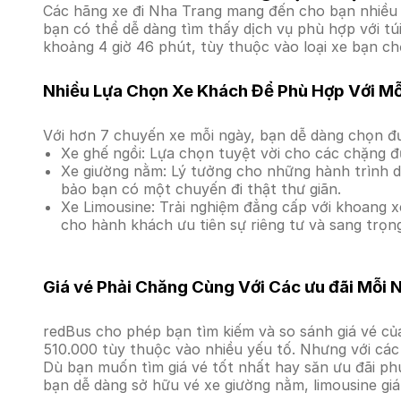
Các hãng xe đi Nha Trang mang đến cho bạn nhiều s
bạn có thể dễ dàng tìm thấy dịch vụ phù hợp với tú
khoảng 4 giờ 46 phút, tùy thuộc vào loại xe bạn ch
Nhiều Lựa Chọn Xe Khách Để Phù Hợp Với M
Với hơn 7 chuyến xe mỗi ngày, bạn dễ dàng chọn đư
Xe ghế ngồi: Lựa chọn tuyệt vời cho các chặng đ
Xe giường nằm: Lý tưởng cho những hành trình dà
bảo bạn có một chuyến đi thật thư giãn.
Xe Limousine: Trải nghiệm đẳng cấp với khoang xe
cho hành khách ưu tiên sự riêng tư và sang trọn
Giá vé Phải Chăng Cùng Với Các ưu đãi Mỗi 
redBus cho phép bạn tìm kiếm và so sánh giá vé của
510.000 tùy thuộc vào nhiều yếu tố. Nhưng với các 
Dù bạn muốn tìm giá vé tốt nhất hay săn ưu đãi phú
bạn dễ dàng sở hữu vé xe giường nằm, limousine gi