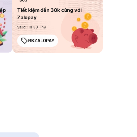
BUS
iếp
Tiết kiệm đến 30k cùng với
Zalopay
Valid Till 30 Th9
RBZALOPAY