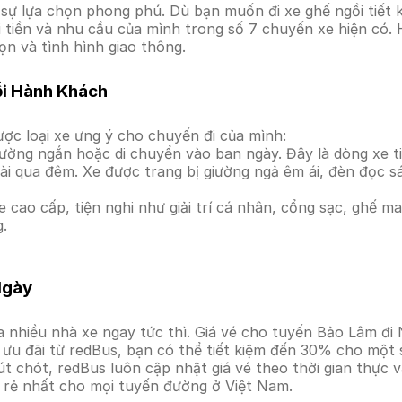
ự lựa chọn phong phú. Dù bạn muốn đi xe ghế ngồi tiết k
i tiền và nhu cầu của mình trong số 7 chuyến xe hiện có.
ọn và tình hình giao thông.
ỗi Hành Khách
ợc loại xe ưng ý cho chuyến đi của mình:
ường ngắn hoặc di chuyển vào ban ngày. Đây là dòng xe ti
i qua đêm. Xe được trang bị giường ngả êm ái, đèn đọc s
 cao cấp, tiện nghi như giải trí cá nhân, cổng sạc, ghế 
g.
Ngày
 nhiều nhà xe ngay tức thì. Giá vé cho tuyến Bảo Lâm đi 
ưu đãi từ redBus, bạn có thể tiết kiệm đến 30% cho một s
t chót, redBus luôn cập nhật giá vé theo thời gian thực v
á rẻ nhất cho mọi tuyến đường ở Việt Nam.