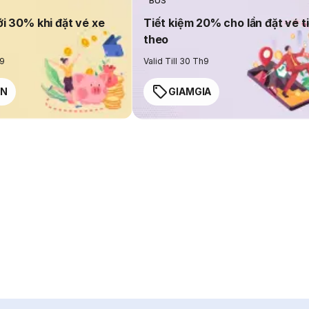
BUS
ới 30% khi đặt vé xe
Tiết kiệm 20% cho lần đặt vé t
theo
h9
Valid Till 30 Th9
EN
GIAMGIA