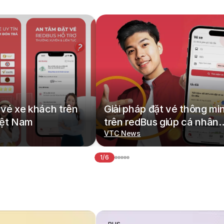
vé xe khách trên
Giải pháp đặt vé thông mi
iệt Nam
trên redBus giúp cá nhân
hoá hành trình di chuyển
VTC News
1/6