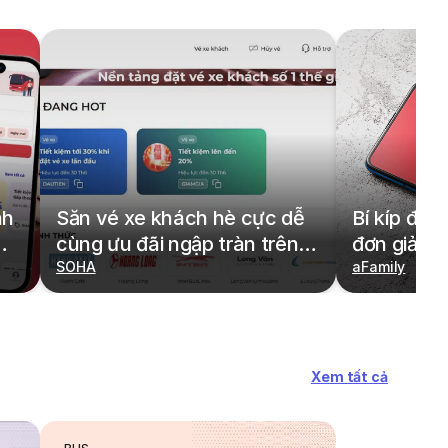
nh
Săn vé xe khách hè cực dễ
Bí kíp đặt
cùng ưu đãi ngập tràn trên
đơn giản,
redBus
SOHA
cả gia đìn
aFamily
Xem tất cả