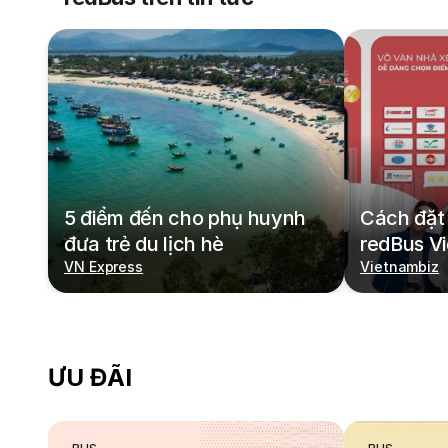
5 điểm đến cho phụ huynh
Cách đặt 
đưa trẻ du lịch hè
redBus V
VN Express
Vietnambiz
ƯU ĐÃI