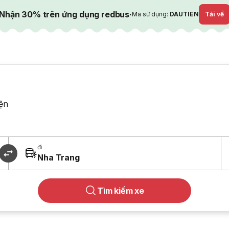
Nhận 30% trên ứng dụng redbus
·
Mã sử dụng:
DAUTIEN
Tải về
ện
đi
Nha Trang
Tìm kiếm xe