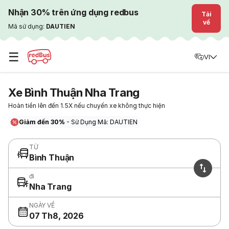
Nhận 30% trên ứng dụng redbus
Tải
về
Mã sử dụng:
DAUTIEN
☰
VI
Xe Bình Thuận Nha Trang
Hoàn tiền lên đến 1.5X nếu chuyến xe không thực hiện
Giảm đến 30%
- Sử Dụng Mã: DAUTIEN
TỪ
Bình Thuận
đi
Nha Trang
NGÀY VỀ
07 Th8, 2026