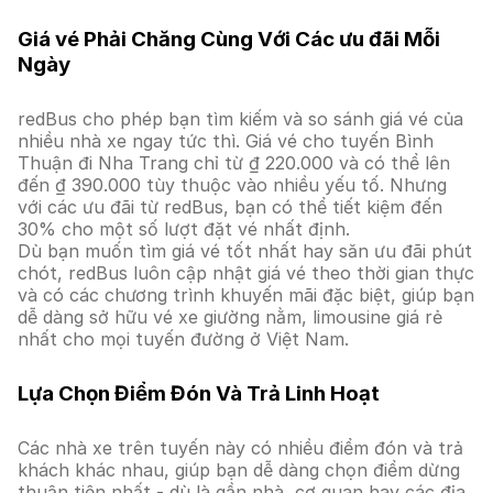
Giá vé Phải Chăng Cùng Với Các ưu đãi Mỗi
Ngày
redBus cho phép bạn tìm kiếm và so sánh giá vé của
nhiều nhà xe ngay tức thì. Giá vé cho tuyến Bình
Thuận đi Nha Trang chỉ từ ₫ 220.000 và có thể lên
đến ₫ 390.000 tùy thuộc vào nhiều yếu tố. Nhưng
với các ưu đãi từ redBus, bạn có thể tiết kiệm đến
30% cho một số lượt đặt vé nhất định.
Dù bạn muốn tìm giá vé tốt nhất hay săn ưu đãi phút
chót, redBus luôn cập nhật giá vé theo thời gian thực
và có các chương trình khuyến mãi đặc biệt, giúp bạn
dễ dàng sở hữu vé xe giường nằm, limousine giá rẻ
nhất cho mọi tuyến đường ở Việt Nam.
Lựa Chọn Điểm Đón Và Trả Linh Hoạt
Các nhà xe trên tuyến này có nhiều điểm đón và trả
khách khác nhau, giúp bạn dễ dàng chọn điểm dừng
thuận tiện nhất - dù là gần nhà, cơ quan hay các địa