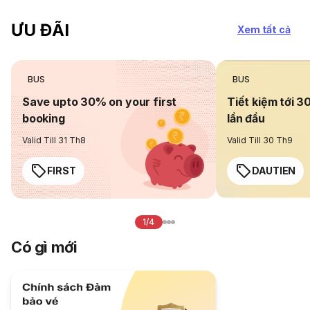
ƯU ĐÃI
Xem tất cả
BUS
BUS
Save upto 30% on your first
Tiết kiệm tới 3
booking
lần đầu
Valid Till 31 Th8
Valid Till 30 Th9
FIRST
DAUTIEN
1/4
Có gì mới