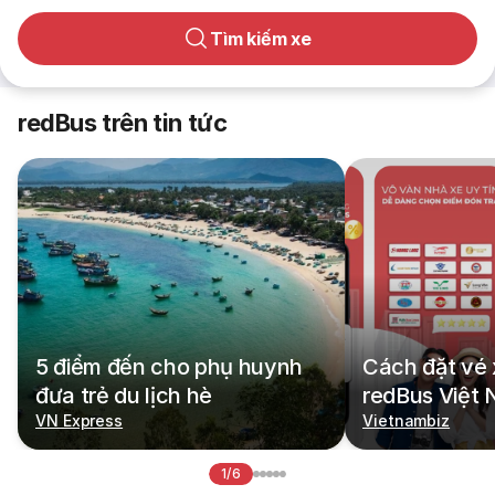
Tìm kiếm xe
redBus trên tin tức
5 điểm đến cho phụ huynh
Cách đặt vé 
đưa trẻ du lịch hè
redBus Việt
VN Express
Vietnambiz
1/6