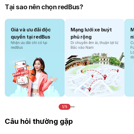
Tại sao nên chọn redBus?
Giá và ưu đãi độc
Mạng lưới xe buýt
M
quyền tại redBus
phủ rộng
n
Nhận ưu đãi chỉ có tại
Di chuyển êm ái, thuận lợi từ
Cá
redBus
Bắc vào Nam
F
L
d
1/5
Câu hỏi thường gặp